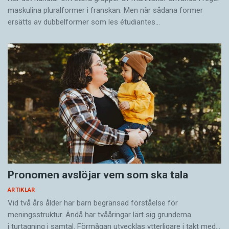
maskulina pluralformer i franskan. Men när sådana ­former
ersätts av dubbel­former som les étudiantes…
Pronomen avslöjar vem som ska tala
ARTIKLAR
Vid två års ålder har barn begränsad förståelse för
meningsstruktur. Ändå har tvååringar lärt sig grunderna
i turtagning i samtal. Förmågan utvecklas ytterligare i takt med…