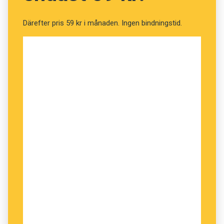
Christina
Därefter pris 59 kr i månaden. Ingen bindningstid.
Jag är så otroligt trött på alla som säger
Vart
är den?
Det heter
Var är den?
Varenda
människa säger så nuförtiden ... utom jag.
Vart
betyder riktning och
var
läge!
Ingemar
När man vill göra en svensk webbadress som
innehåller å, ä eller ö, tar man bara bort
prickarna eller cirkeln över a. Detta innebär
ibland konstiga ord, som när man skulle
arrangera en vårmässa i Sundsvall blev
adressen varmassa.se! Förslag: Använd
dubbelvokaler i stället som å=aa, ä=ae och