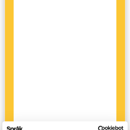
ibland konstiga ord, som när man skulle
arrangera en vårmässa i Sundsvall blev
adressen varmassa.se! Förslag: Använd
dubbelvokaler i stället som å=aa, ä=ae och
ö=oe, som prickarna faktiskt betyder
ursprungligen.
John