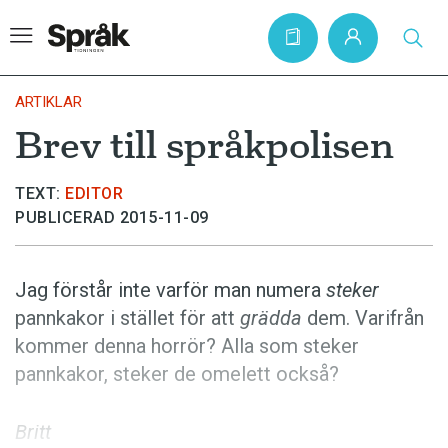
ARTIKLAR
Brev till språkpolisen
Hem
TEXT:
EDITOR
Artiklar
PUBLICERAD 2015-11-09
Krönikor
Språkfrågor
Jag förstår inte varför man numera
steker
Skrivtips
pannkakor i stället för att
grädda
dem. Varifrån
kommer denna horrör? Alla som steker
Bokrecensioner
pannkakor, steker de omelett också?
Kviss
Podden
Britt