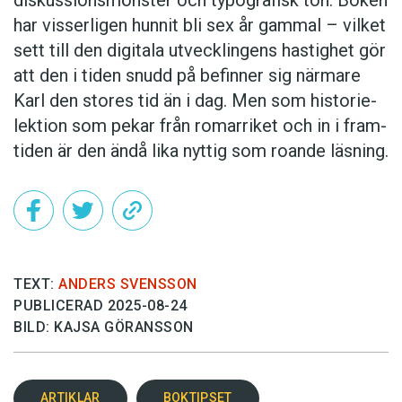
har visser­ligen hunnit bli sex år gammal – vilket
sett till den digitala utveck­lingens hastig­het gör
att den i tiden snudd på befinner sig närmare
Karl den stores tid än i dag. Men som historie­
lektion som pekar från romar­riket och in i fram­
tiden är den ändå lika nyttig som roande läsning.
TEXT:
ANDERS SVENSSON
PUBLICERAD 2025-08-24
BILD: KAJSA GÖRANSSON
ARTIKLAR
BOKTIPSET