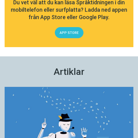
Du vet väl att du kan läsa Språktidningen i din
mobiltelefon eller surfplatta? Ladda ned appen
från App Store eller Google Play.
APP STORE
Artiklar