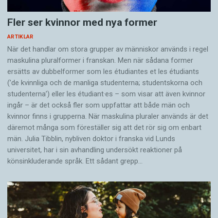
Fler ser kvinnor med nya former
ARTIKLAR
När det handlar om stora grupper av människor används i regel
maskulina pluralformer i franskan. Men när sådana ­former
ersätts av dubbel­former som les étudiantes et les étudiants
(’de kvinnliga och de manliga studenterna; studentskorna och
studenterna’) eller les étudiant·es – som visar att även kvinnor
ingår – är det också fler som uppfattar att både män och
kvinnor finns i grupperna. När maskulina pluraler används är det
där­emot många som föreställer sig att det rör sig om enbart
män. Julia Tibblin, nybliven doktor i franska vid Lunds
universitet, har i sin avhandling undersökt reaktioner på
könsinkluderande språk. Ett sådant grepp…