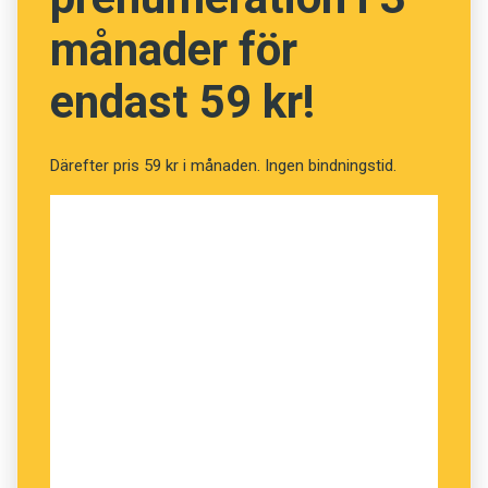
innan hjärn­tumören ska bort. I Londons natt­liv
månader för
möter han all­sköns udda existen­ser och – inte
minst – deras sätt att tala engelska.
endast 59 kr!
Därefter pris 59 kr i månaden. Ingen bindningstid.