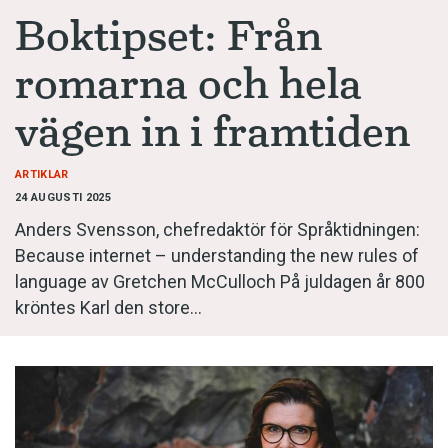
Anmäl till språkpolisen
Boktipset: Från
Föreslå nyord
romarna och hela
Annonsera
vägen in i framtiden
Prenumerera
Läs Språktidningen digitalt
ARTIKLAR
Press
24 AUGUSTI 2025
Anders Svensson, chefredaktör för ­Språk­tidningen:
Because internet – understanding the new rules of
language av Gretchen McCulloch På juldagen år 800
kröntes Karl den store…