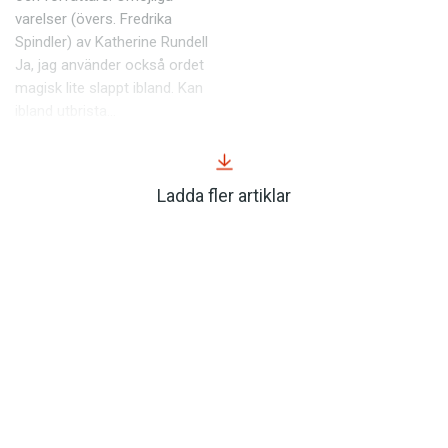
varelser (övers. Fredrika
Spindler) av Katherine Rundell
Ja, jag an­vänder också ordet
magisk lite slappt ibland. Kan
ibland utbrista…
Ladda fler artiklar