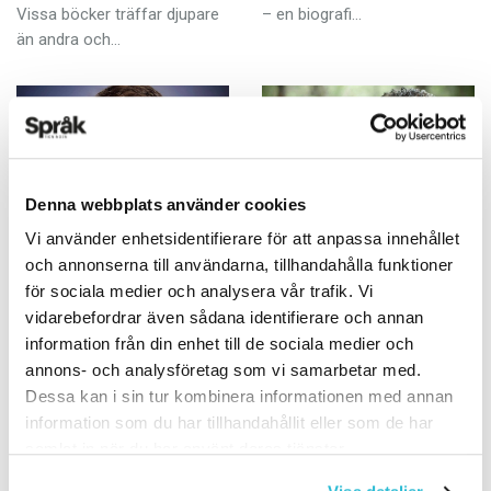
Vissa böcker träffar djupare
– en ­biografi…
än andra och…
Denna webbplats använder cookies
Boktipset: Vackert
Boktipset:
Vi använder enhetsidentifierare för att anpassa innehållet
och livsbejakande
Kärleksfullt öga för
och annonserna till användarna, tillhandahålla funktioner
drag av lyteskomik
för sociala medier och analysera vår trafik. Vi
ARTIKLAR
vidarebefordrar även sådana identifierare och annan
11 AUGUSTI 2025
ARTIKLAR
information från din enhet till de sociala medier och
10 AUGUSTI 2025
Martin Sundin, generaldirektör
annons- och analysföretag som vi samarbetar med.
för Institutet för språk och
Nils Håkanson, över­sättare,
Dessa kan i sin tur kombinera informationen med annan
folkminnen: Sommerfugle­
författare och redaktör för
information som du har tillhandahållit eller som de har
dalen – et requiem (på
Svenskt översättarlexikon:
samlat in när du har använt deras tjänster.
danska) av Inger Christensen
Den unge Leopold, Leopold
Ett verk som författaren
och Gustaf III, Leopold och