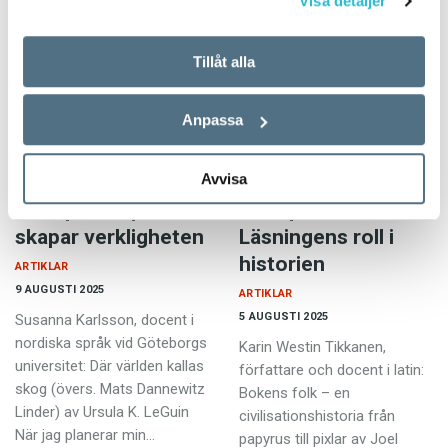
Visa detaljer
beskrev som ”att…
reuterholmska tiden, Leopold
under Gustaf IV Adolf…
Tillåt alla
Anpassa
Avvisa
Boktipset: Språket
Boktipset:
skapar verkligheten
Läsningens roll i
historien
ARTIKLAR
9 AUGUSTI 2025
ARTIKLAR
5 AUGUSTI 2025
Susanna Karlsson, docent i
nordiska språk vid Göteborgs
Karin Westin Tikkanen,
universitet: Där världen kallas
författare och docent i latin:
skog (övers. Mats Dannewitz
Bokens folk – en
Linder) av Ursula K. LeGuin
civilisationshistoria från
När jag planerar min…
papyrus till pixlar av Joel