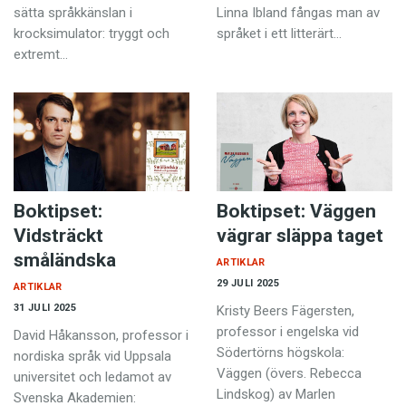
sätta språk­känslan i
Linna Ibland fångas man av
krocksimulator: tryggt och
språket i ett litterärt…
extremt…
Boktipset:
Boktipset: Väggen
Vidsträckt
vägrar släppa taget
småländska
ARTIKLAR
29 JULI 2025
ARTIKLAR
31 JULI 2025
Kristy Beers Fägersten,
professor i engelska vid
David Håkansson, professor i
Södertörns högskola:
nordiska språk vid Uppsala
Väggen (övers. Rebecca
universitet och ledamot av
Lindskog) av Marlen
Svenska Akademien: