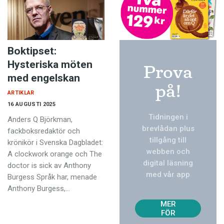
Boktipset:
Hysteriska möten
Prova
med engelskan
på!
ARTIKLAR
16 AUGUSTI 2025
Tidningen i
Anders Q Björkman,
brevlådan plus
fackboksredaktör och
tillgång till
krönikör i Svenska Dagbladet:
webben och
A clockwork orange och The
digital läsning
doctor is sick av Anthony
med vår app
Burgess Språk har, menade
TVÅ
Anthony Burgess,…
NUM
MER
FÖR
129