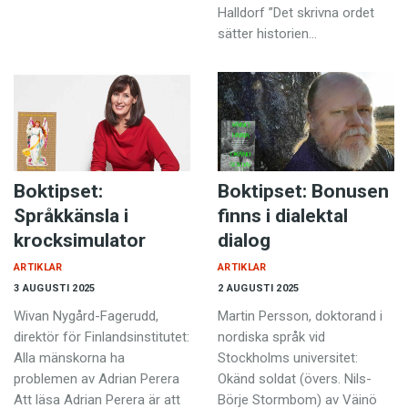
Halldorf ”Det skrivna ordet
sätter historien…
Boktipset:
Boktipset: Bonusen
Språkkänsla i
finns i dialektal
krocksimulator
dialog
ARTIKLAR
ARTIKLAR
3 AUGUSTI 2025
2 AUGUSTI 2025
Wivan Nygård-Fagerudd,
Martin Persson, dokto­rand i
direktör för Finlandsinstitutet:
nordiska språk vid
Alla mänskorna ha
Stockholms universitet:
problemen av Adrian Perera
Okänd soldat (övers. Nils-
Att läsa Adrian Perera är att
Börje Stormbom) av Väinö