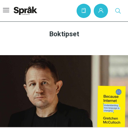
Boktipset
Hem
Artiklar
Krönikor
Språkfrågor
Skrivtips
Bokrecensioner
Kviss
Podden