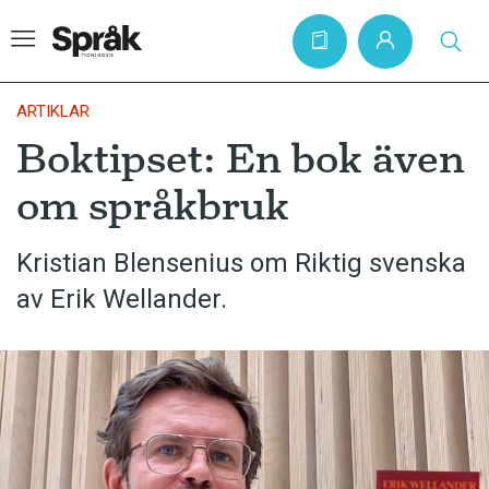
ARTIKLAR
Boktipset: En bok även
Hem
om språkbruk
Artiklar
Krönikor
Kristian Blensenius om Riktig svenska
av Erik Wellander.
Språkfrågor
Skrivtips
Bokrecensioner
Kviss
Podden