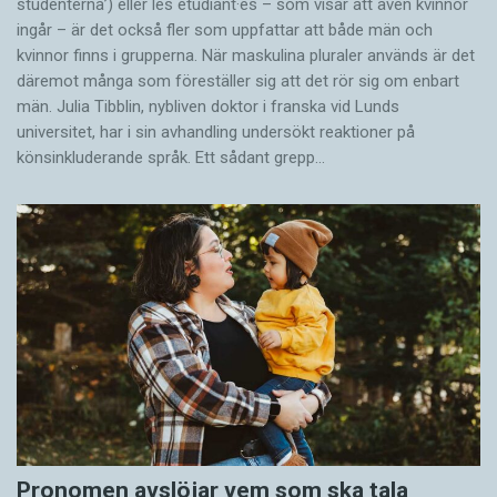
studenterna’) eller les étudiant·es – som visar att även kvinnor
ingår – är det också fler som uppfattar att både män och
kvinnor finns i grupperna. När maskulina pluraler används är det
där­emot många som föreställer sig att det rör sig om enbart
män. Julia Tibblin, nybliven doktor i franska vid Lunds
universitet, har i sin avhandling undersökt reaktioner på
könsinkluderande språk. Ett sådant grepp…
Pronomen avslöjar vem som ska tala