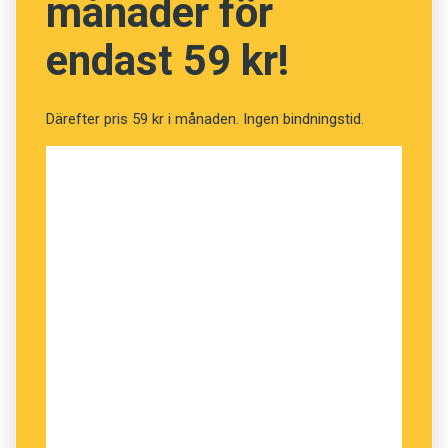
månader för
avsnitt heter faktiskt ”Språket och dess
föränderlighet”!
endast 59 kr!
Därefter pris 59 kr i månaden. Ingen bindningstid.