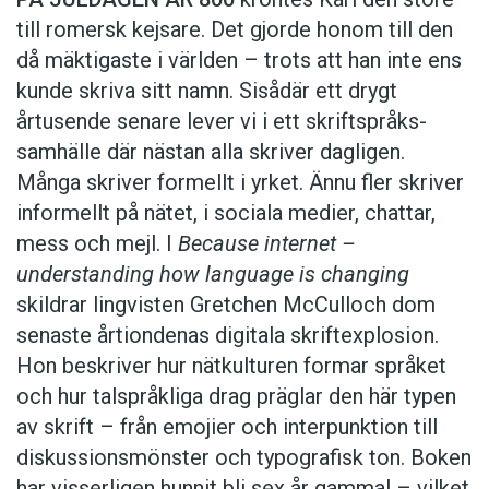
till romersk kejsare. Det gjorde honom till den
då mäkti­gaste i världen – trots att han inte ens
kunde skriva sitt namn. Siså­där ett drygt
årtusende senare lever vi i ett skrift­språks­
samhälle där nästan alla skriver dagligen.
Många skriver formellt i yrket. Ännu fler skriver
in­for­mellt på nätet, i sociala medier, chattar,
mess och mejl. I
Because internet –
understanding how language is changing
skildrar lingvisten Gretchen McCulloch dom
senaste år­tion­denas digi­tala skrift­explosion.
Hon beskriver hur nät­kul­turen formar språket
och hur tal­språk­liga drag präg­lar den här typen
av skrift – från emojier och inter­punk­tion till
diskussions­mönster och typografisk ton. Boken
har visser­ligen hunnit bli sex år gammal – vilket