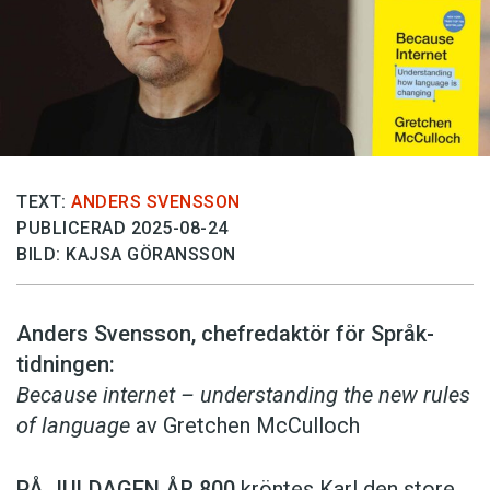
TEXT:
ANDERS SVENSSON
PUBLICERAD 2025-08-24
BILD: KAJSA GÖRANSSON
Anders Svensson, chefredaktör för ­Språk­
tidningen:
Because internet – understanding the new rules
of language
av Gretchen McCulloch
PÅ JULDAGEN ÅR 800
kröntes Karl den store