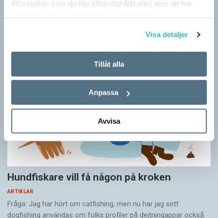
information som du har tillhandahållit eller som de har
Vid två års ålder har barn begränsad förståelse för
samlat in när du har använt deras tjänster.
meningsstruktur. Ändå har tvååringar lärt sig grunderna
i turtagning i samtal. Förmågan utvecklas ytterligare i takt med…
Visa detaljer
Tillåt alla
Anpassa
Avvisa
Hundfiskare vill få någon på kroken
ARTIKLAR
Fråga: Jag har hört om catfishing, men nu har jag sett
dogfishing användas om folks profiler på dejtningappar också.