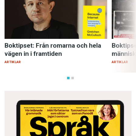
Boktipset: Från romarna och hela
Boktipse
vägen in i framtiden
människ
ARTIKLAR
ARTIKLAR