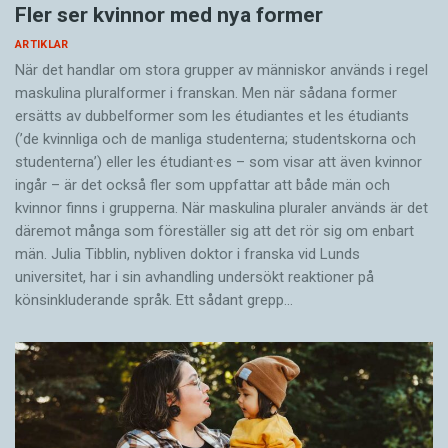
Fler ser kvinnor med nya former
ARTIKLAR
När det handlar om stora grupper av människor används i regel
maskulina pluralformer i franskan. Men när sådana ­former
ersätts av dubbel­former som les étudiantes et les étudiants
(’de kvinnliga och de manliga studenterna; studentskorna och
studenterna’) eller les étudiant·es – som visar att även kvinnor
ingår – är det också fler som uppfattar att både män och
kvinnor finns i grupperna. När maskulina pluraler används är det
där­emot många som föreställer sig att det rör sig om enbart
män. Julia Tibblin, nybliven doktor i franska vid Lunds
universitet, har i sin avhandling undersökt reaktioner på
könsinkluderande språk. Ett sådant grepp…