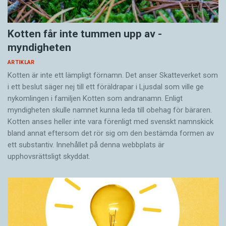
Kotten får inte tummen upp av ­
myndigheten
ARTIKLAR
Kotten är inte ett lämpligt förnamn. Det anser Skatte­verket som
i ett beslut säger nej till ett föräldra­par i Ljusdal som ville ge
nykomlingen i familjen Kotten som andranamn. Enligt
myndigheten skulle namnet kunna leda till obehag för bäraren.
Kotten anses heller inte vara förenligt med svenskt namnskick
bland annat eftersom det rör sig om den bestämda formen av
ett substantiv. Innehållet på denna webbplats är
upphovsrättsligt skyddat.