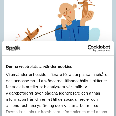
Hundfiskare vill få någon på kroken
Denna webbplats använder cookies
ARTIKLAR
Vi använder enhetsidentifierare för att anpassa innehållet
Fråga: Jag har hört om catfishing, men nu har jag sett
och annonserna till användarna, tillhandahålla funktioner
dogfishing användas om folks profiler på dejtningappar också.
för sociala medier och analysera vår trafik. Vi
Vad betyder det? Jona Svar: Både…
vidarebefordrar även sådana identifierare och annan
information från din enhet till de sociala medier och
annons- och analysföretag som vi samarbetar med.
Dessa kan i sin tur kombinera informationen med annan