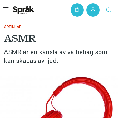
ARTIKLAR
ASMR
Hem
ASMR är en känsla av välbehag som
Artiklar
kan skapas av ljud.
Krönikor
Språkfrågor
Skrivtips
Bokrecensioner
Kviss
Podden