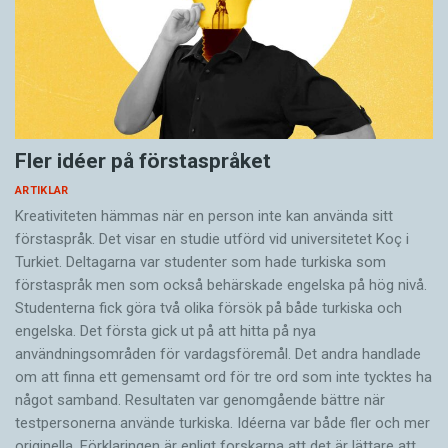
Fler idéer på förstaspråket
ARTIKLAR
Kreativiteten hämmas när en person inte kan använda sitt
förstaspråk. Det visar en studie utförd vid universitetet Koç i
Turkiet. Deltagarna var studenter som hade turkiska som
förstaspråk men som också behärskade engelska på hög nivå.
Studenterna fick göra två olika försök på både turkiska och
engelska. Det första gick ut på att hitta på nya
användningsområden för vardagsföremål. Det andra handlade
om att finna ett gemensamt ord för tre ord som inte tycktes ha
något samband. Resultaten var genomgående bättre när
testpersonerna använde turkiska. Idéerna var både fler och mer
originella. Förklaringen är enligt forskarna att det är lättare att…