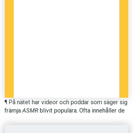
¶ På nätet har videor och poddar som säger sig
främja
ASMR
blivit populära. Ofta innehåller de
viskningar och olika typer av knaster-, skrap-
och prasselljud som ger åhöraren en känsla av