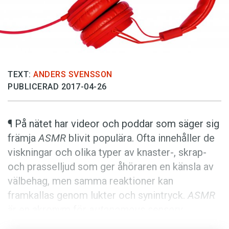
Anmäl till språkpolisen
Föreslå nyord
Annonsera
Prenumerera
TEXT:
ANDERS SVENSSON
Läs Språktidningen digitalt
PUBLICERAD 2017-04-26
Press
¶ På nätet har videor och poddar som säger sig
främja
ASMR
blivit populära. Ofta innehåller de
viskningar och olika typer av knaster-, skrap-
och prasselljud som ger åhöraren en känsla av
välbehag, men samma reaktioner kan
framkallas genom lukter och synintryck.
ASMR
är en akronym för
autonomous sensory
meridian response
, ’autonom sensorisk