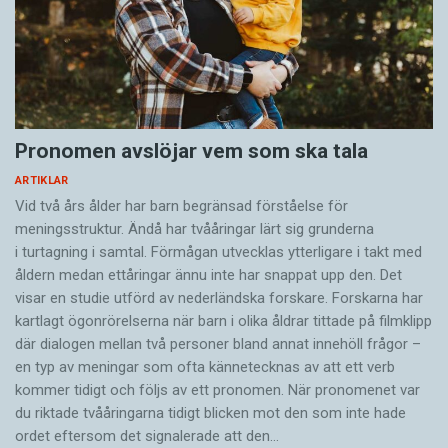
Pronomen avslöjar vem som ska tala
ARTIKLAR
Vid två års ålder har barn begränsad förståelse för
meningsstruktur. Ändå har tvååringar lärt sig grunderna
i turtagning i samtal. Förmågan utvecklas ytterligare i takt med
åldern medan ettåringar ännu inte har snappat upp den. Det
visar en studie utförd av nederländska forskare. Forskarna har
kartlagt ögonrörelserna när barn i olika åldrar tittade på filmklipp
där dialogen mellan två personer bland annat innehöll frågor –
en typ av meningar som ofta kännetecknas av att ett verb
kommer tidigt och följs av ett pronomen. När pronomenet var
du riktade tvååringarna tidigt blicken mot den som inte hade
ordet eftersom det ­signalerade att den…