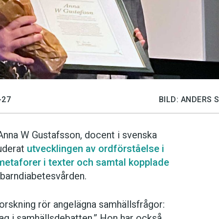
-27
BILD: ANDERS 
l Anna W Gustafsson, docent i svenska
tuderat
utvecklingen av ordförståelse i
etaforer i texter och samtal kopplade
barndiabetesvården.
orskning rör angelägna samhällsfrågor:
drag i samhällsdebatten.” Hon har också