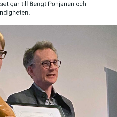
set går till Bengt Pohjanen och
yndigheten.
språkpolisen
rd
a
dningen digitalt