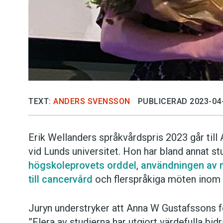
TEXT:
ANDERS SVENSSON
PUBLICERAD 2023-04
Erik Wellanders språkvårdspris 2023 går til
vid Lunds universitet. Hon har bland annat s
högskoleprovets orddel
,
användningen av m
till cancervård
och flerspråkiga möten inom 
Juryn understryker att Anna W Gustafssons f
”Flera av studierna har utgjort värdefulla bi