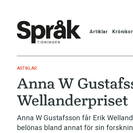
Artiklar
Krönikor
Hem
Artiklar
ARTIKLAR
Anna W Gustafss
Krönikor
Wellanderpriset
Språkfrågor
Skrivtips
Anna W Gustafsson får Erik Welland
belönas bland annat för sin forskni
Bokrecensi