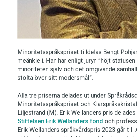
Minoritetsspråkspriset tilldelas Bengt Pohja
meänkieli. Han har enligt juryn ”höjt statuse
minoriteten själv och det omgivande samhäll
stolta över sitt modersmål”.
Alla tre priserna delades ut under Språkråds
Minoritetsspråkspriset och Klarspråkskristal
Liljestrand (M). Erik Wellanders pris delades
Stiftelsen Erik Wellanders fond
och professo
Erik Wellanders språkvårdspris 2023 går til