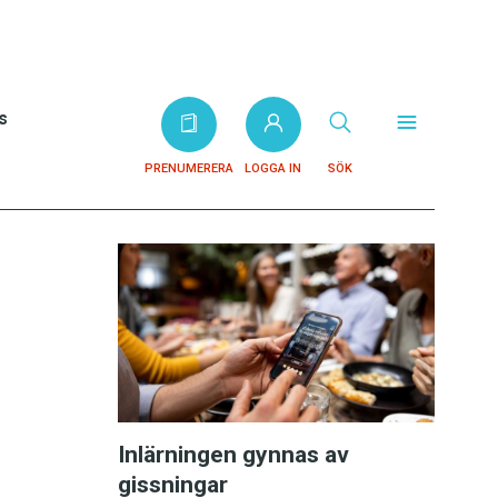
s
PRENUMERERA
LOGGA IN
SÖK
Inlärningen gynnas av
gissningar