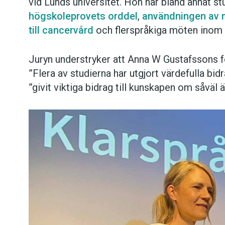
vid Lunds universitet. Hon har bland annat s
högskoleprovets orddel
,
användningen av m
till cancervård
och flerspråkiga möten inom 
Juryn understryker att Anna W Gustafssons f
”Flera av studierna har utgjort värdefulla bi
”givit viktiga bidrag till kunskapen om såväl