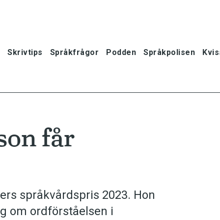
Skrivtips
Språkfrågor
Podden
Språkpolisen
Kvis
on får
ers språkvårdspris 2023. Hon
ng om ordförståelsen i
oner