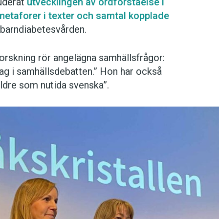
tuderat
utvecklingen av ordförståelse i
etaforer i texter och samtal kopplade
barndiabetesvården.
orskning rör angelägna samhällsfrågor:
drag i samhällsdebatten.” Hon har också
 äldre som nutida svenska”.