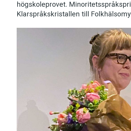
högskoleprovet. Minoritetsspråkspri
Kviss
Klarspråkskristallen till Folkhälsom
Podden
Anmäl till 
Föreslå nyo
Annonsera
Prenumerer
Läs Språkti
Press