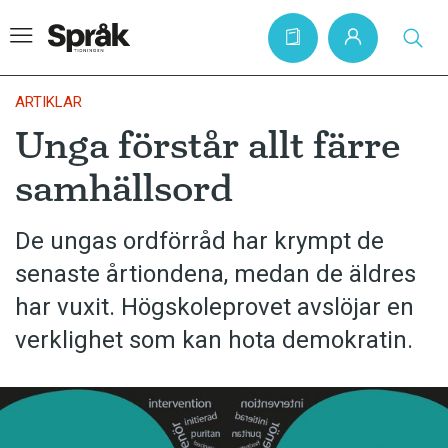
ARTIKLAR
Unga förstår allt färre
Hem
samhällsord
Artiklar
Krönikor
De ungas ordförråd har krympt de
senaste årtiondena, medan de äldres
Språkfrågor
har vuxit. Högskoleprovet avslöjar en
Skrivtips
verklighet som kan hota demokratin.
Bokrecensioner
Kviss
Podden