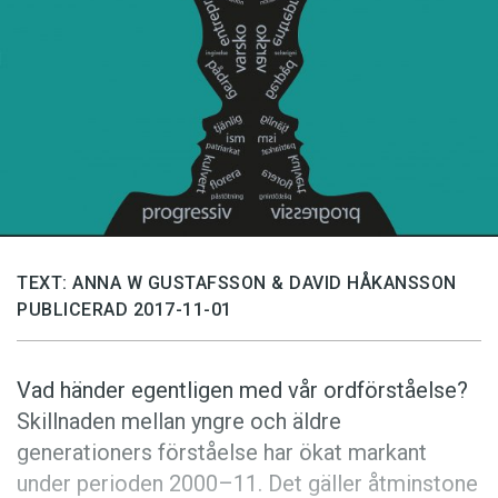
Anmäl till språkpolisen
Föreslå nyord
Annonsera
Prenumerera
Läs Språktidningen digitalt
Press
TEXT: ANNA W GUSTAFSSON & DAVID HÅKANSSON
PUBLICERAD 2017-11-01
Vad händer egentligen med vår ordförståelse?
Skillnaden mellan yngre och äldre
generationers förståelse har ökat markant
under perioden 2000–11. Det gäller åtminstone