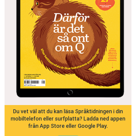
modersmål.
Läs mer:
Nu finns 37 språk i Bolivias grundlag
Du vet väl att du kan läsa Språktidningen i din
mobiltelefon eller surfplatta? Ladda ned appen
från App Store eller Google Play.