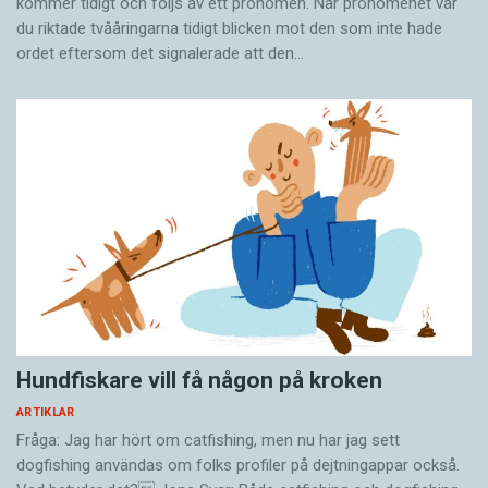
kommer tidigt och följs av ett pronomen. När pronomenet var
du riktade tvååringarna tidigt blicken mot den som inte hade
ordet eftersom det ­signalerade att den…
Hundfiskare vill få någon på kroken
ARTIKLAR
Fråga: Jag har hört om catfishing, men nu har jag sett
dogfishing användas om folks profiler på dejtningappar också.