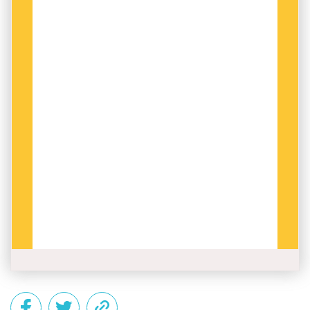
– Det är jättebra att man nu uppvärderar
ursprungsfolkens språk, och bra för dem som
studerar att de nu lär sig quechua. Bra också
för de ungdomar som redan behärskar till
exempel quechua. Men vad händer med dem
som inte har fått lära sig? Varför ska de
straffas? Jag tycker synd om ungdomarna som
nu ska ut i arbetslivet och som måste uppfylla
kravet på två språk för att kunna få jobb inom
utbildningssektorn och den statliga sektorn.
Det kravet uppfyller ju inte ens de i regeringen
själva, än mindre presidenten.
Eden Angulo, 28 år, Capinota. Säljer smycken på