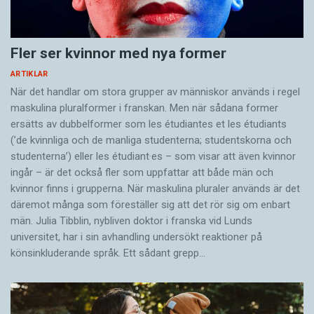
Fler ser kvinnor med nya former
ARTIKLAR
När det handlar om stora grupper av människor används i regel
maskulina pluralformer i franskan. Men när sådana ­former
ersätts av dubbel­former som les étudiantes et les étudiants
(’de kvinnliga och de manliga studenterna; studentskorna och
studenterna’) eller les étudiant·es – som visar att även kvinnor
ingår – är det också fler som uppfattar att både män och
kvinnor finns i grupperna. När maskulina pluraler används är det
där­emot många som föreställer sig att det rör sig om enbart
män. Julia Tibblin, nybliven doktor i franska vid Lunds
universitet, har i sin avhandling undersökt reaktioner på
könsinkluderande språk. Ett sådant grepp…