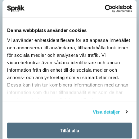
Denna webbplats använder cookies
Vi använder enhetsidentifierare för att anpassa innehållet
och annonserna till användarna, tillhandahålla funktioner
för sociala medier och analysera vår trafik. Vi
vidarebefordrar även sådana identifierare och annan
information från din enhet till de sociala medier och
annons- och analysföretag som vi samarbetar med.
Därför är vi språkaktivister
Dessa kan i sin tur kombinera informationen med annan
ARTIKLAR
information som du har tillhandahållit eller som de har
Kan vi ord? Ja, tiotusentals, men här handlar det bara om de få
samlat in när du har använt deras tjänster.
vi faktiskt använder. Ordkunskapsprov och ordquiz får oss att
Visa detaljer
tro på orden…
Tillåt alla