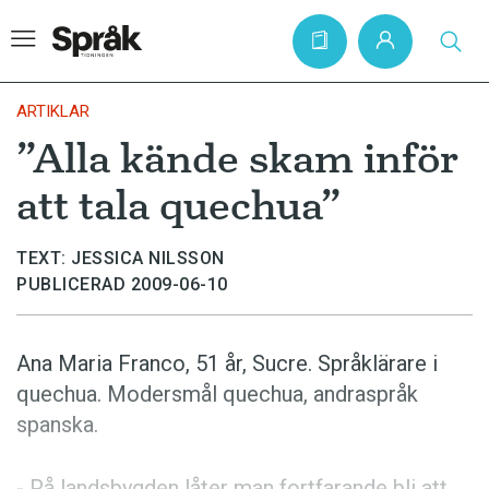
ARTIKLAR
”Alla kände skam inför
Hem
att tala quechua”
Artiklar
Krönikor
TEXT: JESSICA NILSSON
PUBLICERAD 2009-06-10
Språkfrågor
Skrivtips
Ana Maria Franco, 51 år, Sucre. Språklärare i
Bokrecensioner
quechua. Moders­mål quechua, andraspråk
Kviss
spanska.
Podden
- På landsbygden låter man fortfarande bli att