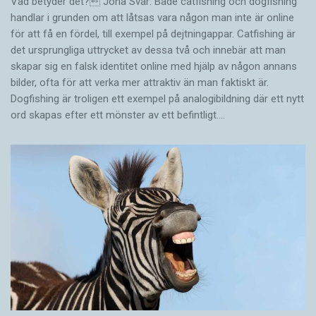
Vad betyder det? Jona Svar: Både catfishing och dogfishing
handlar i grunden om att låtsas vara någon man inte är online
för att få en fördel, till exempel på dejtningappar. Catfishing är
det ursprungliga uttrycket av dessa två och innebär att man
skapar sig en falsk identitet online med hjälp av någon annans
bilder, ofta för att verka mer attraktiv än man faktiskt är.
Dogfishing är troligen ett exempel på analogibildning där ett nytt
ord skapas efter ett mönster av ett befintligt.…