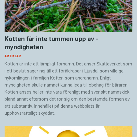
Kotten får inte tummen upp av ­
myndigheten
ARTIKLAR
Kotten är inte ett lämpligt förnamn. Det anser Skatte­verket som
i ett beslut säger nej till ett föräldra­par i Ljusdal som ville ge
nykomlingen i familjen Kotten som andranamn. Enligt
myndigheten skulle namnet kunna leda till obehag för bäraren.
Kotten anses heller inte vara förenligt med svenskt namnskick
bland annat eftersom det rör sig om den bestämda formen av
ett substantiv. Innehållet på denna webbplats är
upphovsrättsligt skyddat.