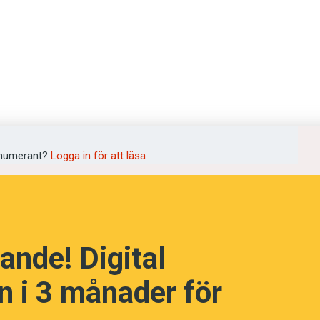
språkpolisen
rd
numerant?
Logga in för att läsa
a
ande! Digital
dningen digitalt
 i 3 månader för