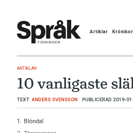
Artiklar
Krönikor
Hem
Artiklar
ARTIKLAR
10 vanligaste sl
Krönikor
Språkfrågor
TEXT:
ANDERS SVENSSON
PUBLICERAD 2019-01
Skrivtips
Blöndal
Bokrecensi