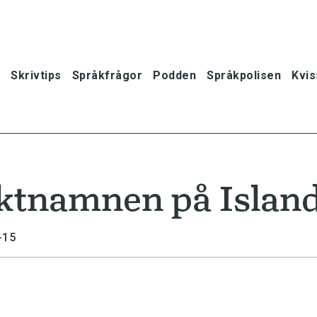
Skrivtips
Språkfrågor
Podden
Språkpolisen
Kvis
äktnamnen på Islan
-15
oner