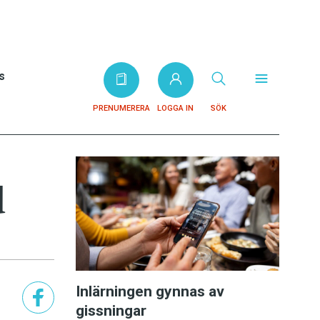
s
PRENUMERERA
LOGGA IN
SÖK
d
Inlärningen gynnas av
gissningar