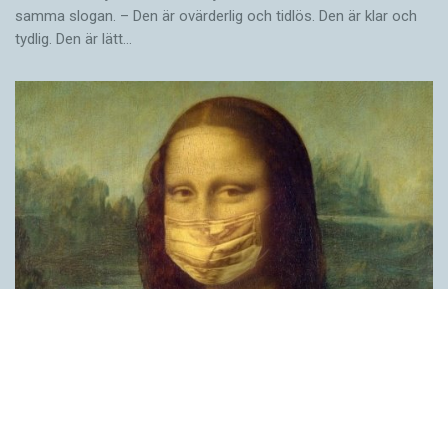
samma slogan. – Den är ovärderlig och tidlös. Den är klar och
tydlig. Den är lätt…
Covid, schmovid – rimmen som lättar upp i
pandemin
SPRÅKBLOGGEN
Corona, schmorona – covid, schmovid – pandemic,
schmandemic. Det kan se barnsligt ut, men den här sortens