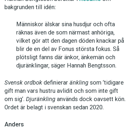
bakgrunden till idén:
Människor älskar sina husdjur och ofta
räknas även de som närmast anhöriga,
vilket gör att den dagen döden knackar på
blir de en del av Fonus största fokus. Så
plötsligt fanns där änkor, änkemän och
djuränklingar, säger Hannah Bengtsson.
Svensk ordbok
definierar
änkling
som ’tidigare
gift man vars hustru av­lidit och som inte gift
om sig’.
Djuränkling
används dock oavsett kön.
Ordet är belagt i svenskan sedan 2020.
Anders