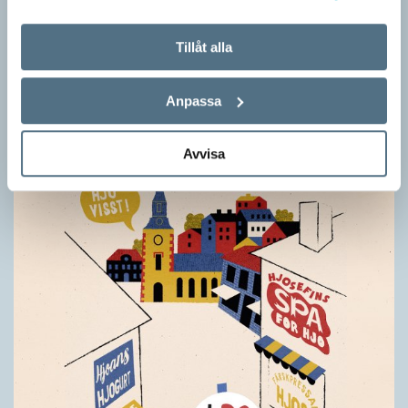
Särskolan byter namn
SPRÅKBLOGGEN
Tillåt alla
Grundsärskola byter namn till anpassad grundskola och
gymnasiesärskolan till anpassad gymnasieskola. En som har
Anpassa
stor del i att detta namnbyte sker är artonåriga Leo Lust…
Avvisa