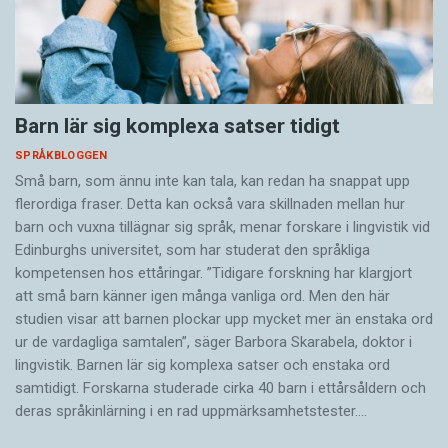
Barn lär sig komplexa satser tidigt
SPRÅKBLOGGEN
Små barn, som ännu inte kan tala, kan redan ha snappat upp
flerordiga fraser. Detta kan också vara skillnaden mellan hur
barn och vuxna tillägnar sig språk, menar forskare i lingvistik vid
Edinburghs universitet, som har studerat den språkliga
kompetensen hos ettåringar. ”Tidigare forskning har klargjort
att små barn känner igen många vanliga ord. Men den här
studien visar att barnen plockar upp mycket mer än enstaka ord
ur de vardagliga samtalen”, säger Barbora Skarabela, doktor i
lingvistik. Barnen lär sig komplexa satser och enstaka ord
samtidigt. Forskarna studerade cirka 40 barn i ettårsåldern och
deras språkinlärning i en rad uppmärksamhetstester.…