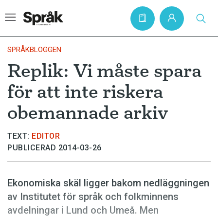
SPRÅKBLOGGEN
Replik: Vi måste spara
Hem
för att inte riskera
Artiklar
obemannade arkiv
Krönikor
Språkfrågor
TEXT:
EDITOR
PUBLICERAD 2014-03-26
Skrivtips
Bokrecensioner
Ekonomiska skäl ligger bakom nedläggningen
Kviss
av Institutet för språk och folkminnens
Podden
avdelningar i Lund och Umeå. Men