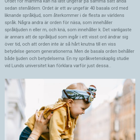
Ordet för mamma kan ha låtit ungefär på samma sätt ända
sedan stenåldern. Ordet är ett av ungefär 40 basala ord med
liknande språkljud, som återkommer i de flesta av världens
språk. Några andra är orden för näsa, som innehåller
språkljuden n eller m, och knä, som innehåller k. Det vanligaste
är annars att de språkljud som ingår i ett visst ord ändrar sig
över tid, och att orden inte är så hårt knutna till en viss
betydelse genom generationerna. Men de basala orden behåller
både ljuden och betydelserna. En ny språkvetenskaplig studie
vid Lunds universitet kan förklara varför just dessa…