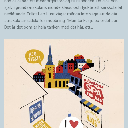
han skickade ett medborgarförslag till riksdagen. Då gick han
själv i grundsärskolans nionde klass, och tyckte att särskola lät
nedlåtande. Enligt Leo Lust vågar många inte säga att de går i
särskola av rädsla för mobbning: ”Man tänker ju på ordet sär.
Det är det som är hela tanken med det här, att…