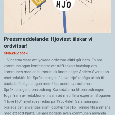
Pressmeddelande: Hjovisst älskar vi
ordvitsar!
SPRÅKBLOGGEN
– Vinnarna visar att lyckade ordvitsar alltid går hem. En bra
kommunslogan kombinerar ett träffsäkert budskap om
kommunen med en humoristisk knorr, säger Anders Svensson,
chefredaktör för Språktidningen. ”I love Hjo” utsågs alltså till
bästa befintliga slogan med 25 procent av rösterna i
Språktidningens omröstning. Kandidaterna till omröstningen
togs fram av redaktionen i samråd med flera experter. Sloganen
”I love Hjo” myntades redan på 1950-talet. Så småningom
började den användas som logotyp för Hjo Tidning tillsammans
med ett rött hjärta. Senare började även kommunen använda