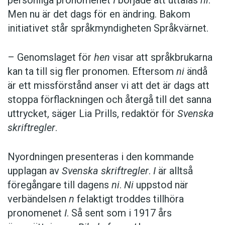
personliga pronomenet
I
började att uttalas
ni
.
Men nu är det dags för en ändring. Bakom
initiativet står språkmyndigheten Språkvärnet.
– Genomslaget för
hen
visar att språkbrukarna
kan ta till sig fler pronomen. Eftersom
ni
ändå
är ett missförstånd anser vi att det är dags att
stoppa förflackningen och återgå till det sanna
uttrycket, säger Lia Prills, redaktör för
Svenska
skriftregler
.
Nyordningen presenteras i den kommande
upplagan av
Svenska skriftregler
.
I
är alltså
föregångare till dagens
ni
.
Ni
uppstod när
verbändelsen
n
felaktigt troddes tillhöra
pronomenet
I
. Så sent som i 1917 års