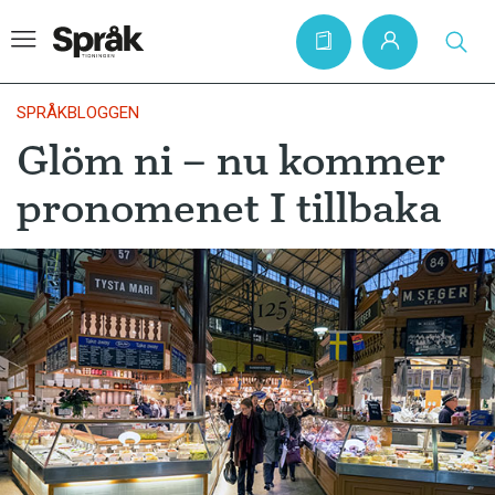
SPRÅKBLOGGEN
Glöm ni – nu kommer
Hem
pronomenet I tillbaka
Artiklar
Krönikor
Språkfrågor
Skrivtips
Bokrecensioner
Kviss
Podden