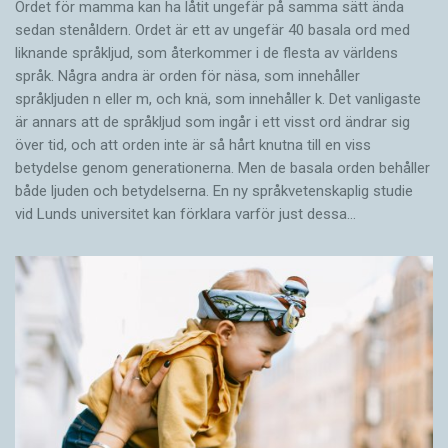
Ordet för mamma kan ha låtit ungefär på samma sätt ända
sedan stenåldern. Ordet är ett av ungefär 40 basala ord med
liknande språkljud, som återkommer i de flesta av världens
språk. Några andra är orden för näsa, som innehåller
språkljuden n eller m, och knä, som innehåller k. Det vanligaste
är annars att de språkljud som ingår i ett visst ord ändrar sig
över tid, och att orden inte är så hårt knutna till en viss
betydelse genom generationerna. Men de basala orden behåller
både ljuden och betydelserna. En ny språkvetenskaplig studie
vid Lunds universitet kan förklara varför just dessa…