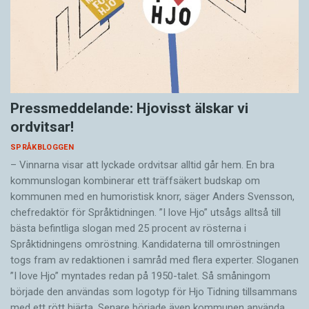
Pressmeddelande: Hjovisst älskar vi
ordvitsar!
SPRÅKBLOGGEN
– Vinnarna visar att lyckade ordvitsar alltid går hem. En bra
kommunslogan kombinerar ett träffsäkert budskap om
kommunen med en humoristisk knorr, säger Anders Svensson,
chefredaktör för Språktidningen. ”I love Hjo” utsågs alltså till
bästa befintliga slogan med 25 procent av rösterna i
Språktidningens omröstning. Kandidaterna till omröstningen
togs fram av redaktionen i samråd med flera experter. Sloganen
”I love Hjo” myntades redan på 1950-talet. Så småningom
började den användas som logotyp för Hjo Tidning tillsammans
med ett rött hjärta. Senare började även kommunen använda