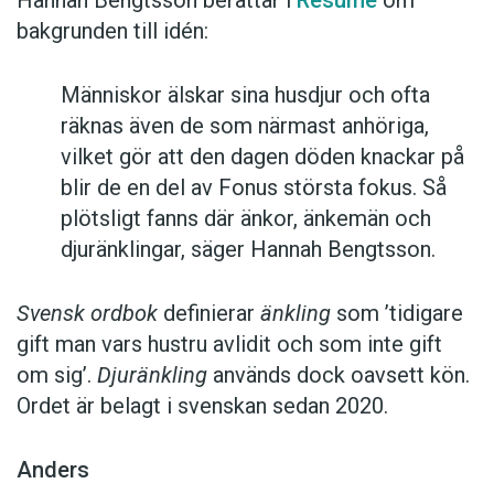
Hannah Bengtsson berättar i
Resumé
om
bakgrunden till idén:
Människor älskar sina husdjur och ofta
räknas även de som närmast anhöriga,
vilket gör att den dagen döden knackar på
blir de en del av Fonus största fokus. Så
plötsligt fanns där änkor, änkemän och
djuränklingar, säger Hannah Bengtsson.
Svensk ordbok
definierar
änkling
som ’tidigare
gift man vars hustru av­lidit och som inte gift
om sig’.
Djuränkling
används dock oavsett kön.
Ordet är belagt i svenskan sedan 2020.
Anders