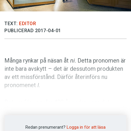
Anmäl till språkpolisen
Föreslå nyord
TEXT:
EDITOR
Annonsera
PUBLICERAD 2017-04-01
Prenumerera
Läs Språktidningen digitalt
Press
Många rynkar på näsan åt
ni
. Detta pronomen är
inte bara avskytt – det är dessutom produkten
av ett missförstånd. Därför återinförs nu
pronomenet
I
.
Det var för ungefär 400 år sedan som det
personliga pronomenet
I
började att uttalas
ni
.
Men nu är det dags för en ändring. Bakom
initiativet står språkmyndigheten Språkvärnet.
Redan prenumerant?
Logga in för att läsa