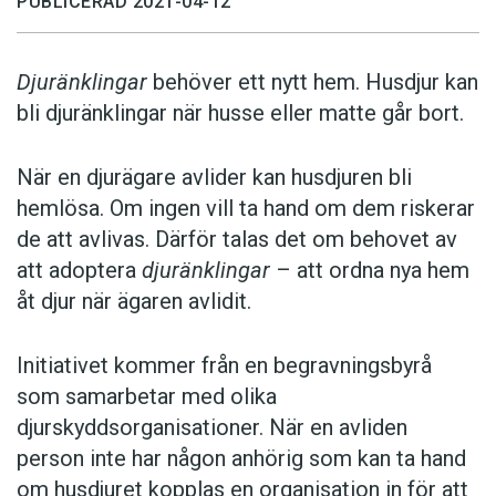
PUBLICERAD 2021-04-12
Djuränklingar
behöver ett nytt hem. Husdjur kan
bli djuränklingar när husse eller matte går bort.
När en djurägare avlider kan husdjuren bli
hemlösa. Om ingen vill ta hand om dem riskerar
de att avlivas. Därför talas det om behovet av
att adoptera
djuränklingar
– att ordna nya hem
åt djur när ägaren avlidit.
Initiativet kommer från en begravningsbyrå
som samarbetar med olika
djurskyddsorganisationer. När en avliden
person inte har någon anhörig som kan ta hand
om husdjuret kopplas en organisation in för att