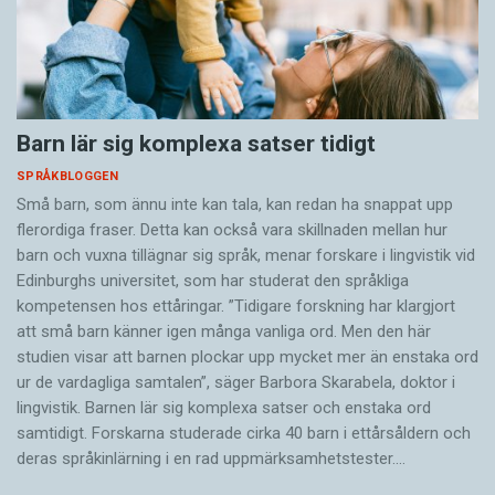
Barn lär sig komplexa satser tidigt
SPRÅKBLOGGEN
Små barn, som ännu inte kan tala, kan redan ha snappat upp
flerordiga fraser. Detta kan också vara skillnaden mellan hur
barn och vuxna tillägnar sig språk, menar forskare i lingvistik vid
Edinburghs universitet, som har studerat den språkliga
kompetensen hos ettåringar. ”Tidigare forskning har klargjort
att små barn känner igen många vanliga ord. Men den här
studien visar att barnen plockar upp mycket mer än enstaka ord
ur de vardagliga samtalen”, säger Barbora Skarabela, doktor i
lingvistik. Barnen lär sig komplexa satser och enstaka ord
samtidigt. Forskarna studerade cirka 40 barn i ettårsåldern och
deras språkinlärning i en rad uppmärksamhetstester.…