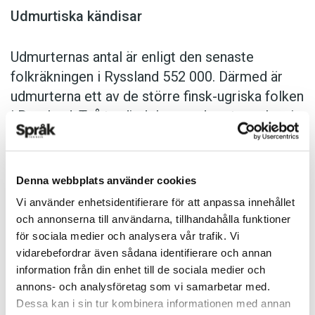
Udmurtiska kändisar
Udmurternas antal är enligt den senaste
folkräkningen i Ryssland 552 000. Därmed är
udmurterna ett av de större finsk-ugriska folken
i Ryssland. Två tredjedelar av udmurterna bor i
sin titulärrepublik.
Två udmurter torde vara världsberömda,
Denna webbplats använder cookies
åtminstone bland idrottsintresserade:
Vi använder enhetsidentifierare för att anpassa innehållet
skidlöperskorna Galina Kulakova och Tamara
och annonserna till användarna, tillhandahålla funktioner
Tichonova(-Volkova). Kulakova vann två
för sociala medier och analysera vår trafik. Vi
guldmedaljer i Sapporo 1972 och spädde på
vidarebefordrar även sådana identifierare och annan
information från din enhet till de sociala medier och
med ytterligare två guld vid OS i Innsbruck
annons- och analysföretag som vi samarbetar med.
1976. Tichonova vann två guldmedaljer och en
Dessa kan i sin tur kombinera informationen med annan
silvermedalj vid OS i Calgary 1988 och är,