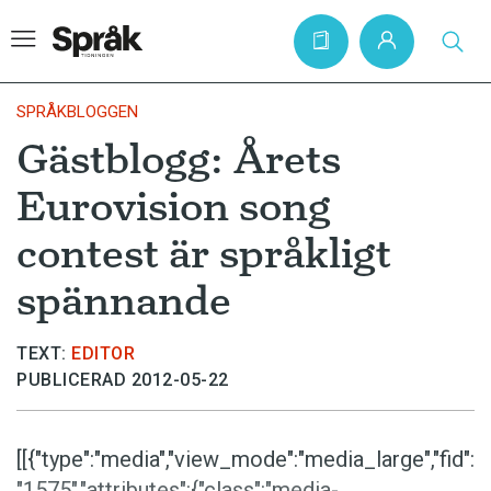
SPRÅKBLOGGEN
Gästblogg: Årets
Hem
Eurovision song
Artiklar
contest är språkligt
Krönikor
spännande
Språkfrågor
Skrivtips
TEXT:
EDITOR
Bokrecensioner
PUBLICERAD 2012-05-22
Kviss
[[{"type":"media","view_mode":"media_large","fid":
Podden
"1575","attributes":{"class":"media-