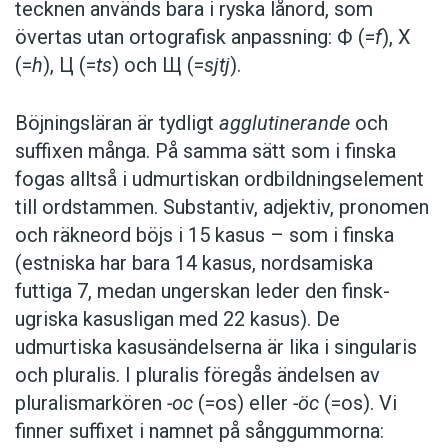
kvadratkilometer är landet lika stort som
tecknen används bara i ryska lånord, som
Danmark och bebos av ungefär 1,5 miljoner
övertas utan ortografisk anpassning: Ф (=
f
), Х
människor. Av befolkningen i Udmurtien är
(=
h
), Ц (=
ts
) och Щ (=
sjtj
).
endast 28 procent udmurter (62 procent ryssar,
knappt 7 procent tatarer), men landsbygden
Böjningsläran är tydligt
agglutinerande
och
och småstäderna domineras av udmurter. I
suffixen många. På samma sätt som i finska
sånggummornas hembygd, regionen Pitji Purga
fogas alltså i udmurtiskan ordbildningselement
(ryska: Malopurga eller Malopurginskij rajon) är
till ordstammen. Substantiv, adjektiv, pronomen
udmurternas andel 78 procent av befolkningen.
och räkneord böjs i 15 kasus – som i finska
(Adjektivet
pitji
betyder ’liten’ och hänger
(estniska har bara 14 kasus, nordsamiska
etymologiskt troligen samman med estniskans
futtiga 7, medan ungerskan leder den finsk-
pisi
och
pisike
, som också betyder ’liten’.)
ugriska kasusligan med 22 kasus). De
udmurtiska kasusändelserna är lika i singularis
Udmurtiska kändisar
och pluralis. I pluralis föregås ändelsen av
pluralismarkören
-oc
(=os) eller
-öc
(=os). Vi
Udmurternas antal är enligt den senaste
finner suffixet i namnet på sånggummorna: