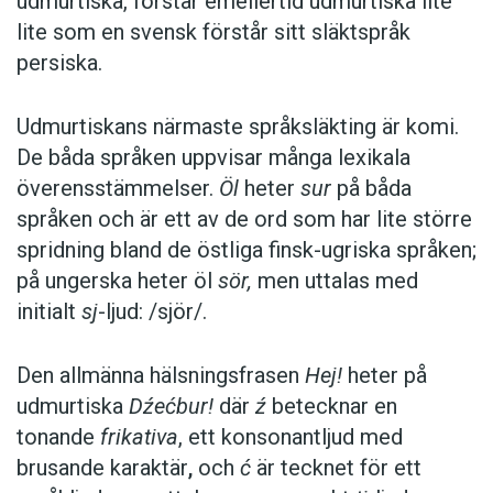
udmurtiska, förstår emellertid udmurtiska lite
du har sagt/berättat’. Andra imperfekt är med
lite som en svensk förstår sitt släktspråk
andra ord något av en skvallerform.
persiska.
En första grammatika över udmurtiska gavs ut i
Udmurtiskans närmaste språksläkting är komi.
Sankt Petersburg 1775. Det ligger nära till
De båda språken uppvisar många lexikala
hands att förknippa utgivandet av språkläran
överensstämmelser.
Öl
heter
sur
på båda
med den kampanj som strax innan inletts för att
språken och är ett av de ord som har lite större
sprida den ortodoxa tron bland udmurterna.
spridning bland de östliga finsk-ugriska språken;
Udmurterna höll nämligen länge fast vid sina
på ungerska heter öl
sör,
men uttalas med
förfäders förkristna trosuppfattningar och
initialt
sj
-ljud: /sjör/.
motsatte sig kristnandet så till den milda grad
att de anslöt sig till det stora Pugatjovupproret
Den allmänna hälsningsfrasen
Hej!
heter på
1773–75. Upproret slogs ned av trupper som
udmurtiska
Dźećbur!
där
ź
betecknar en
leddes av generalen Johann von Michelson
tonande
frikativa
, ett konsonantljud med
(Michelsohnen) som var född i Väinjärve i
brusande karaktär
,
och
ć
är tecknet för ett
Estland.