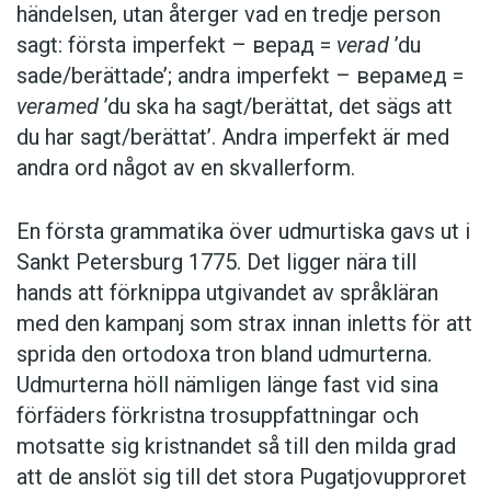
kommer av allt att döma sånggummorna från
händelsen, utan återger vad en tredje person
Brangurt att ansluta sig den lätt räknade skaran
sagt: första imperfekt – верад =
verad
’du
av udmurtiska internationella kändisar. För egen
sade/berättade’; andra imperfekt – верамед =
del tror jag att de kan gå långt med sitt
Party for
veramed
’du ska ha sagt/berättat, det sägs att
everybody
. Under alla förhållanden skulle jag
du har sagt/berättat’. Andra imperfekt är med
vilja tilltala sånggummorna på deras modersmål
andra ord något av en skvallerform.
med frasen Шудбур cїзисько (=
sjudbur
siziśko
) – ‘jag önskar (er) framgång’!
En första grammatika över udmurtiska gavs ut i
Sankt Petersburg 1775. Det ligger nära till
Raimo Raag är professor i finsk-ugriska språk,
hands att förknippa utgivandet av språkläran
särskilt estniska, vid Uppsala universitet
med den kampanj som strax innan inletts för att
sprida den ortodoxa tron bland udmurterna.
Udmurterna höll nämligen länge fast vid sina
förfäders förkristna trosuppfattningar och
motsatte sig kristnandet så till den milda grad
att de anslöt sig till det stora Pugatjovupproret