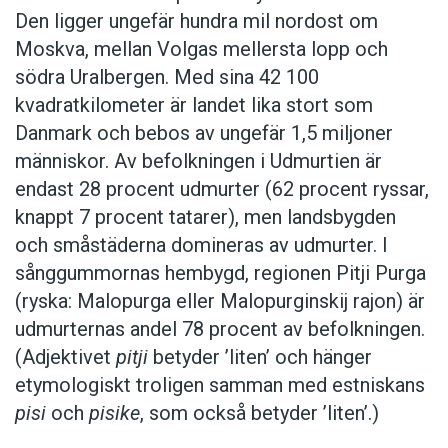
Den ligger ungefär hundra mil nordost om
Moskva, mellan Volgas mellersta lopp och
södra Uralbergen. Med sina 42 100
kvadratkilometer är landet lika stort som
Danmark och bebos av ungefär 1,5 miljoner
människor. Av befolkningen i Udmurtien är
endast 28 procent udmurter (62 procent ryssar,
knappt 7 procent tatarer), men landsbygden
och småstäderna domineras av udmurter. I
sånggummornas hembygd, regionen Pitji Purga
(ryska: Malopurga eller Malopurginskij rajon) är
udmurternas andel 78 procent av befolkningen.
(Adjektivet
pitji
betyder ’liten’ och hänger
etymologiskt troligen samman med estniskans
pisi
och
pisike
, som också betyder ’liten’.)