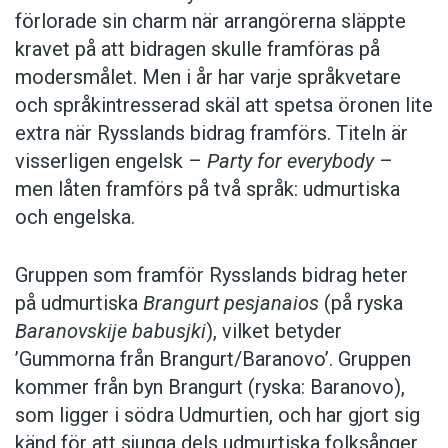
förlorade sin charm när arrangörerna släppte
Böjningsläran är tydligt
agglutinerande
och
kravet på att bidragen skulle framföras på
suffixen många. På samma sätt som i finska
modersmålet. Men i år har varje språkvetare
fogas alltså i udmurtiskan ordbildningselement
och språkintresserad skäl att spetsa öronen lite
till ordstammen. Substantiv, adjektiv, pronomen
extra när Rysslands bidrag framförs. Titeln är
och räkneord böjs i 15 kasus – som i finska
visserligen engelsk –
Party for everybody
–
(estniska har bara 14 kasus, nordsamiska
men låten framförs på två språk: udmurtiska
futtiga 7, medan ungerskan leder den finsk-
och engelska.
ugriska kasusligan med 22 kasus). De
udmurtiska kasusändelserna är lika i singularis
och pluralis. I pluralis föregås ändelsen av
Gruppen som framför Rysslands bidrag heter
pluralismarkören
-oc
(=os) eller
-öc
(=os). Vi
på udmurtiska
Brangurt pesjanaios
(på ryska
finner suffixet i namnet på sånggummorna:
Baranovskije babusjki
), vilket betyder
(Brangurt) Pesjanaios:
pesjanai
betyder
’Gummorna från Brangurt/Baranovo’. Gruppen
‘gumma’, + -
os
(pluralis).
kommer från byn Brangurt (ryska: Baranovo),
som ligger i södra Udmurtien, och har gjort sig
känd för att sjunga dels udmurtiska folksånger,
Verben böjs i tre modus: indikativ (som