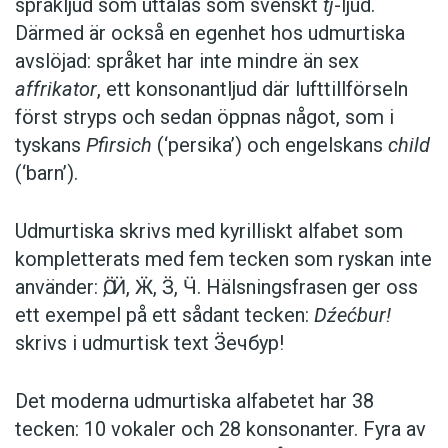
språkljud som uttalas som svenskt
tj
-ljud.
Därmed är också en egenhet hos udmurtiska
Under 1800-talet växte ett udmurtiskt
avslöjad: språket har inte mindre än sex
litteraturspråk fram. I mitten av 1920-talet
affrikator
, ett konsonantljud där lufttillförseln
utarbetades ett standardspråk som skrevs med
först stryps och sedan öppnas något, som i
latinsk skrift och som började användas för den
tyskans
Pfirsich
(‘persika’) och engelskans
child
framväxande udmurtiska litteraturen, men som
(‘barn’).
man tvingades överge i slutet av 1930-talet, då
den nuvarande skriften påbjöds.
Udmurtiska skrivs med kyrilliskt alfabet som
kompletterats med fem tecken som ryskan inte
Udmurtien – var ligger det?
använder: Ӧ, Ӥ, Ӝ, Ӟ, Ӵ. Hälsningsfrasen ger oss
ett exempel på ett sådant tecken:
Dźećbur!
Udmurtien är en republik i Ryska federationen.
skrivs i udmurtisk text Ӟечбур!
Den ligger ungefär hundra mil nordost om
Moskva, mellan Volgas mellersta lopp och
Det moderna udmurtiska alfabetet har 38
södra Uralbergen. Med sina 42 100
tecken: 10 vokaler och 28 konsonanter. Fyra av