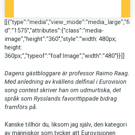
först stryps och sedan öppnas något, som i
tyskans
Pfirsich
(‘persika’) och engelskans
child
(‘barn’).
[[{”type”:”media”,”view_mode”:”media_large”,”fi
d”:”1575″,”attributes”:{”class”:”media-
image”,”height”:”360″,”style”:”width: 480px;
Udmurtiska skrivs med kyrilliskt alfabet som
height:
kompletterats med fem tecken som ryskan inte
360px;”,”typeof”:”foaf:Image”,”width”:”480″}}]]
använder: Ӧ, Ӥ, Ӝ, Ӟ, Ӵ. Hälsningsfrasen ger oss
ett exempel på ett sådant tecken:
Dźećbur!
skrivs i udmurtisk text Ӟечбур!
Dagens gästbloggare är professor Raimo Raag.
Med anledning av kvällens delfinal i Eurovision
song contest skriver han om udmurtiska, det
Det moderna udmurtiska alfabetet har 38
språk som Rysslands favorittippade bidrag
tecken: 10 vokaler och 28 konsonanter. Fyra av
framförs på.
tecknen används bara i ryska lånord, som
övertas utan ortografisk anpassning: Ф (=
f
), Х
(=
h
), Ц (=
ts
) och Щ (=
sjtj
).
Kanske tillhör du, liksom jag själv, den kategori
av människor som tycker att Eurovisionen