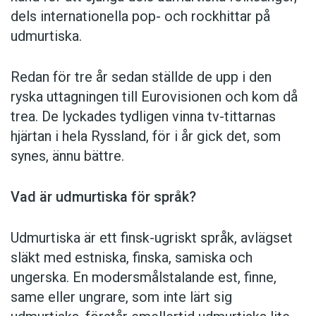
dels internationella pop- och rockhittar på
används för att uttrycka faktiskt information,
udmurtiska.
Stina äter och Pelle lagade maten
), imperativ
(förekommer vid uppmaningar,
Kom nu, Oskar!
)
och konditionalis (uttrycker något som skulle
Redan för tre år sedan ställde de upp i den
kunna ske,
Om Charlotte vore rik skulle hon
ryska uttagningen till Eurovisionen och kom då
köpa en sommarstuga
). Verbböjningen är
trea. De lyckades tydligen vinna tv-tittarnas
annars okomplicerad: Det finns bara två
hjärtan i hela Ryssland, för i år gick det, som
böjningsklasser,
konjugationer
. I indikativ böjs
synes, ännu bättre.
verben i fyra tempus: presens, första och andra
imperfekt (andra imperfekt kallas av en del
Vad är udmurtiska för språk?
forskare perfekt) och futurum. Andra imperfekt
uttrycker att talaren själv inte varit med om
Udmurtiska är ett finsk-ugriskt språk, avlägset
händelsen, utan återger vad en tredje person
släkt med estniska, finska, samiska och
sagt: första imperfekt – верад =
verad
’du
ungerska. En modersmålstalande est, finne,
sade/berättade’; andra imperfekt - верамед =
same eller ungrare, som inte lärt sig
veramed
’du ska ha sagt/berättat, det sägs att