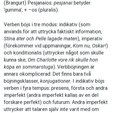
folkräkningen i Ryssland 552 000. Därmed är
(Brangurt) Pesjanaios:
pesjanai
betyder
udmurterna ett av de större finsk-ugriska folken
‘gumma’, + –
os
(pluralis).
i Ryssland. Två tredjedelar av udmurterna bor i
sin titulärrepublik.
Verben böjs i tre modus: indikativ (som
används för att uttrycka faktiskt information,
Två udmurter torde vara världsberömda,
Stina äter och Pelle lagade maten
), imperativ
åtminstone bland idrottsintresserade:
(förekommer vid uppmaningar,
Kom nu, Oskar!
)
skidlöperskorna Galina Kulakova och Tamara
och konditionalis (uttrycker något som skulle
Tichonova(-Volkova). Kulakova vann två
kunna ske,
Om Charlotte vore rik skulle hon
guldmedaljer i Sapporo 1972 och spädde på
köpa en sommarstuga
). Verbböjningen är
med ytterligare två guld vid OS i Innsbruck
annars okomplicerad: Det finns bara två
1976. Tichonova vann två guldmedaljer och en
böjningsklasser,
konjugationer
. I indikativ böjs
silvermedalj vid OS i Calgary 1988 och är,
verben i fyra tempus: presens, första och andra
liksom Kulakova, flerfaldig världsmästare.
imperfekt (andra imperfekt kallas av en del
forskare perfekt) och futurum. Andra imperfekt
I kväll, i den första av tävlingens semifinaler,
uttrycker att talaren själv inte varit med om