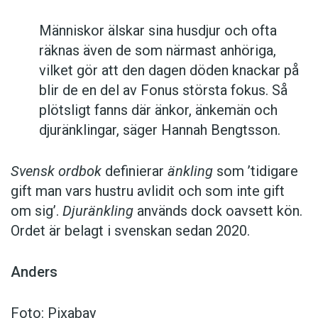
Människor älskar sina husdjur och ofta
räknas även de som närmast anhöriga,
vilket gör att den dagen döden knackar på
blir de en del av Fonus största fokus. Så
plötsligt fanns där änkor, änkemän och
djuränklingar, säger Hannah Bengtsson.
Svensk ordbok
definierar
änkling
som ’tidigare
gift man vars hustru av­lidit och som inte gift
om sig’.
Djuränkling
används dock oavsett kön.
Ordet är belagt i svenskan sedan 2020.
Anders
Foto: Pixabay