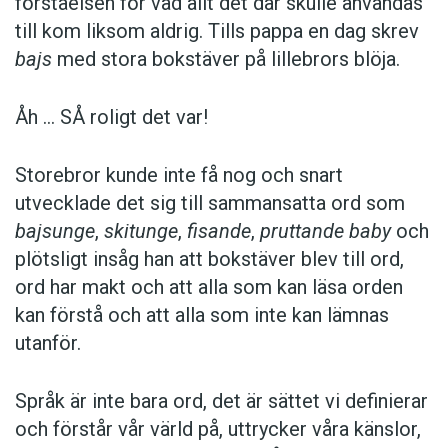
förstärkningsord, att kunna nyansera sitt språk,
förståelsen för vad allt det där skulle användas
att kunna begå sig i divergerande språkliga
till kom liksom aldrig. Tills pappa en dag skrev
sociala sammanhang, att kunna och att få
bajs
med stora bokstäver på lillebrors blöja.
uttrycka sina känslor, är både bra och
utvecklande.
Åh … SÅ roligt det var!
Detta är alla överens om.
Storebror kunde inte få nog och snart
utvecklade det sig till sammansatta ord som
Bara inte i den svenska skolan.
bajsunge
,
skitunge
,
fisande
,
pruttande baby
och
plötsligt insåg han att bokstäver blev till ord,
ord har makt och att alla som kan läsa orden
Boel Harning
kan förstå och att alla som inte kan lämnas
utanför.
Författare och pecialpedagog
Språk är inte bara ord, det är sättet vi definierar
Foto: Istockphoto
och förstår vår värld på, uttrycker våra känslor,