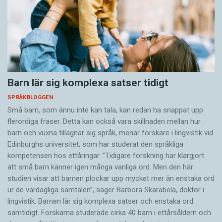
Barn lär sig komplexa satser tidigt
SPRÅKBLOGGEN
Små barn, som ännu inte kan tala, kan redan ha snappat upp
flerordiga fraser. Detta kan också vara skillnaden mellan hur
barn och vuxna tillägnar sig språk, menar forskare i lingvistik vid
Edinburghs universitet, som har studerat den språkliga
kompetensen hos ettåringar. ”Tidigare forskning har klargjort
att små barn känner igen många vanliga ord. Men den här
studien visar att barnen plockar upp mycket mer än enstaka ord
ur de vardagliga samtalen”, säger Barbora Skarabela, doktor i
lingvistik. Barnen lär sig komplexa satser och enstaka ord
samtidigt. Forskarna studerade cirka 40 barn i ettårsåldern och