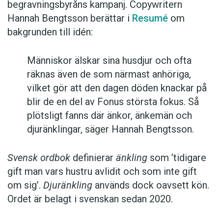
begravningsbyråns kampanj. Copywritern
Hannah Bengtsson berättar i
Resumé
om
bakgrunden till idén:
Människor älskar sina husdjur och ofta
räknas även de som närmast anhöriga,
vilket gör att den dagen döden knackar på
blir de en del av Fonus största fokus. Så
plötsligt fanns där änkor, änkemän och
djuränklingar, säger Hannah Bengtsson.
Svensk ordbok
definierar
änkling
som ’tidigare
gift man vars hustru av­lidit och som inte gift
om sig’.
Djuränkling
används dock oavsett kön.
Ordet är belagt i svenskan sedan 2020.