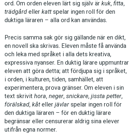
ord. Om orden eleven lärt sig själv är
kuk
,
fitta
,
trädgård
eller
katt
spelar ingen roll för den
duktiga läraren – alla ord kan användas.
Precis samma sak gör sig gällande när en dikt,
en novell ska skrivas. Eleven måste få använda
och leka med språket i alla dets kreativa,
expressiva nyanser. En duktig lärare uppmuntrar
eleven att göra detta; att fördjupa sig i språket,
i orden, i kulturen, tiden, samhället, att
experimentera, prova gränser. Om eleven i sin
text skrivit
hora
,
neger
,
snickare
,
jissta petter
,
förälskad
,
kåt
eller
jävlar
spelar ingen roll för
den duktiga läraren – för en duktig lärare
begränsar eller censurerar aldrig sina elever
utifrån egna normer.