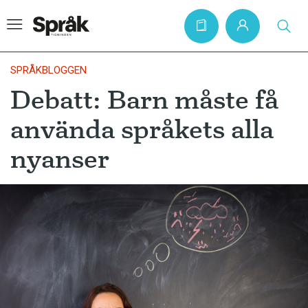
SPRÅKBLOGGEN
Debatt: Barn måste få
Hem
använda språkets alla
Artiklar
nyanser
Krönikor
Språkfrågor
Skrivtips
Bokrecensioner
Kviss
Podden