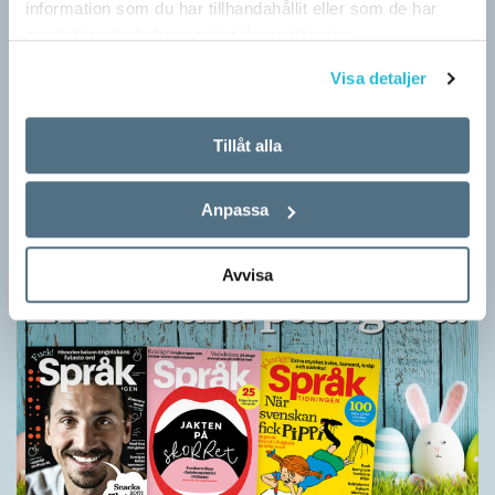
information som du har tillhandahållit eller som de har
samlat in när du har använt deras tjänster.
Visa detaljer
Barn lär sig komplexa satser tidigt
Tillåt alla
SPRÅKBLOGGEN
Små barn, som ännu inte kan tala, kan redan ha snappat upp
flerordiga fraser. Detta kan också vara skillnaden mellan hur
Anpassa
barn och vuxna tillägnar…
Avvisa