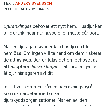
TEXT:
ANDERS SVENSSON
PUBLICERAD 2021-04-12
Djuränklingar
behöver ett nytt hem. Husdjur kan
bli djuränklingar när husse eller matte går bort.
När en djurägare avlider kan husdjuren bli
hemlösa. Om ingen vill ta hand om dem riskerar
de att avlivas. Därför talas det om behovet av
att adoptera
djuränklingar
– att ordna nya hem
åt djur när ägaren avlidit.
Initiativet kommer från en begravningsbyrå
som samarbetar med olika
djurskyddsorganisationer. När en avliden