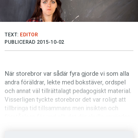
Anmäl till språkpolisen
Föreslå nyord
Annonsera
TEXT:
EDITOR
Prenumerera
PUBLICERAD 2015-10-02
Läs Språktidningen digitalt
Press
När storebror var sådär fyra gjorde vi som alla
andra föräldrar, lekte med bokstäver, ordspel
och annat väl tillrättalagt pedagogiskt material.
Visserligen tyckte storebror det var roligt att
tillbringa tid tillsammans men insikten och
förståelsen för vad allt det där skulle användas
till kom liksom aldrig. Tills pappa en dag skrev
bajs
med stora bokstäver på lillebrors blöja.