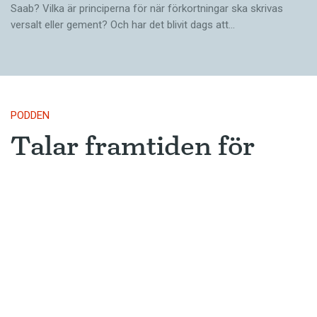
Saab? Vilka är principerna för när förkortningar ska skrivas
versalt eller gement? Och har det blivit dags att…
PODDEN
Talar framtiden för
skärde och bärde?
Är skärde på väg att bli vanligt och
accepterat? Och finns det fler starka
verb som oftare får svag böjning?