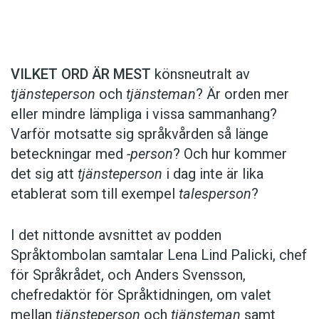
Det här innehållet kräver att du accepterar cookies.
VILKET ORD ÄR MEST
könsneutralt av
tjänsteperson
och
tjänsteman
? Är orden mer
Hantera cookie-inställningar
eller mindre lämpliga i vissa sammanhang?
Varför motsatte sig språkvården så länge
beteckningar med
-person
? Och hur kommer
det sig att
tjänsteperson
i dag inte är lika
etablerat som till exempel
talesperson
?
I det nittonde avsnittet av podden
Språktombolan samtalar Lena Lind Palicki, chef
för Språkrådet, och Anders Svensson,
chefredaktör för Språktidningen, om valet
mellan
tjänsteperson
och
tjänsteman
samt