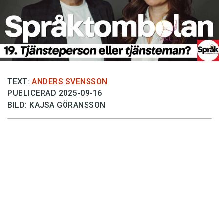
Anmäl till språkpolisen
Föreslå nyord
Annonsera
Prenumerera
Läs Språktidningen digitalt
TEXT:
ANDERS SVENSSON
PUBLICERAD 2025-09-16
Press
BILD: KAJSA GÖRANSSON