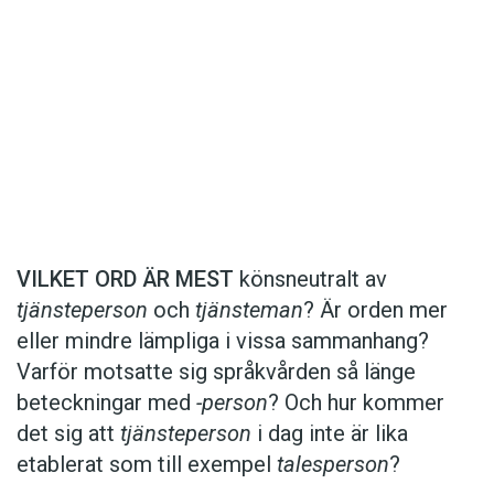
Det här innehållet kräver att du accepterar cookies.
Hantera cookie-inställningar
Det här innehållet kräver att du accepterar cookies.
VILKET ORD ÄR MEST
könsneutralt av
tjänsteperson
och
tjänsteman
? Är orden mer
Hantera cookie-inställningar
eller mindre lämpliga i vissa sammanhang?
Varför motsatte sig språkvården så länge
beteckningar med
-person
? Och hur kommer
det sig att
tjänsteperson
i dag inte är lika
etablerat som till exempel
talesperson
?