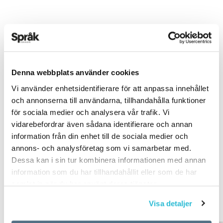
Denna webbplats använder cookies
Det här innehållet kräver att du accepterar cookies.
Vi använder enhetsidentifierare för att anpassa innehållet
och annonserna till användarna, tillhandahålla funktioner
Hantera cookie-inställningar
för sociala medier och analysera vår trafik. Vi
vidarebefordrar även sådana identifierare och annan
TEXT:
ANDERS SVENSSON
information från din enhet till de sociala medier och
PUBLICERAD 2025-09-16
annons- och analysföretag som vi samarbetar med.
BILD: KAJSA GÖRANSSON
Dessa kan i sin tur kombinera informationen med annan
information som du har tillhandahållit eller som de har
samlat in när du har använt deras tjänster.
PODDEN
SPRÅKTOMBOLAN
Visa detaljer