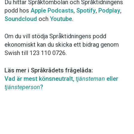
Du hittar Språktombolan och Språktidningens
podd hos
Apple Podcasts
,
Spotify
,
Podplay
,
Soundcloud
och
Youtube
.
Om du vill stödja Språktidningens podd
ekonomiskt kan du skicka ett bidrag genom
Swish till 123 110 0726.
Läs mer i Språkrådets frågelåda:
Vad är mest könsneutralt,
tjänsteman
eller
tjänsteperson
?