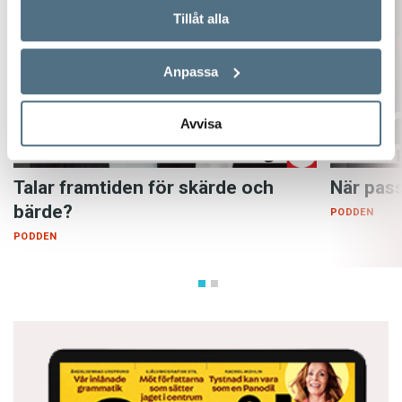
Tillåt alla
Anpassa
Avvisa
Talar framtiden för skärde och
När pass
bärde?
PODDEN
PODDEN