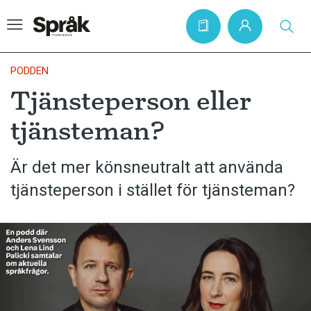
PODDEN
Tjänsteperson eller
Hem
tjänsteman?
Artiklar
Krönikor
Är det mer könsneutralt att använda
tjänsteperson i stället för tjänsteman?
Språkfrågor
Skrivtips
Bokrecensioner
Kviss
Podden