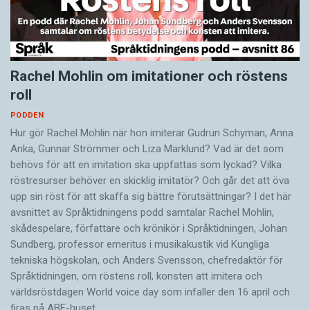
Rachel Mohlin om imitationer och röstens
roll
PODDEN
Hur gör Rachel Mohlin när hon imiterar Gudrun Schyman, Anna
Anka, Gunnar Strömmer och Liza Marklund? Vad är det som
behövs för att en imitation ska uppfattas som lyckad? Vilka
röstresurser behöver en skicklig imitatör? Och går det att öva
upp sin röst för att skaffa sig bättre förutsättningar? I det här
avsnittet av Språktidningens podd samtalar Rachel Mohlin,
skådespelare, författare och krönikör i Språktidningen, Johan
Sundberg, professor emeritus i musikakustik vid Kungliga
tekniska högskolan, och Anders Svensson, chefredaktör för
Språktidningen, om röstens roll, konsten att imitera och
världsröstdagen World voice day som infaller den 16 april och
firas på ABF-huset…