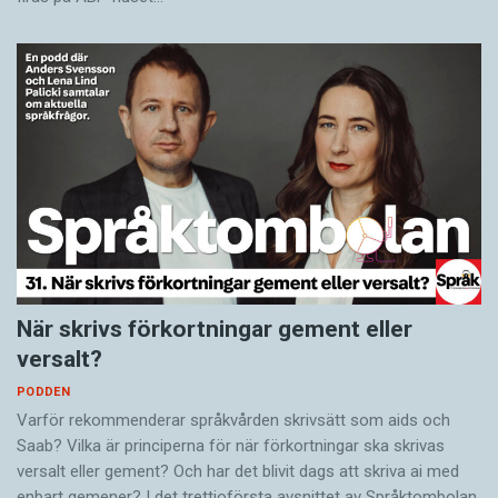
När skrivs förkortningar gement eller
versalt?
PODDEN
Varför rekommenderar språkvården skrivsätt som aids och
Saab? Vilka är principerna för när förkortningar ska skrivas
versalt eller gement? Och har det blivit dags att skriva ai med
enbart gemener? I det trettioförsta avsnittet av Språktombolan