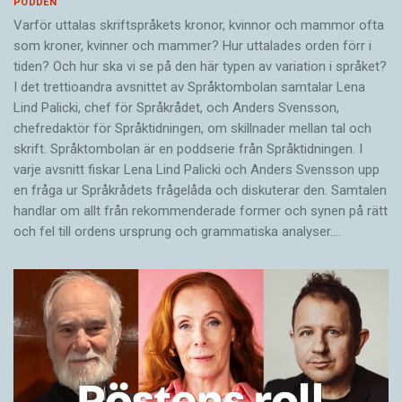
PODDEN
Varför uttalas skriftspråkets kronor, kvinnor och mammor ofta
som kroner, kvinner och mammer? Hur uttalades orden förr i
tiden? Och hur ska vi se på den här typen av variation i språket?
I det trettioandra avsnittet av Språktombolan samtalar Lena
Lind Palicki, chef för Språkrådet, och Anders Svensson,
chefredaktör för Språktidningen, om skillnader mellan tal och
skrift. Språktombolan är en poddserie från Språktidningen. I
varje avsnitt fiskar Lena Lind Palicki och Anders Svensson upp
en fråga ur Språkrådets frågelåda och diskuterar den. Samtalen
handlar om allt från rekommenderade former och synen på rätt
och fel till ordens ursprung och grammatiska analyser.…