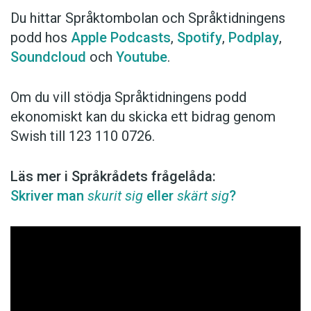
Du hittar Språktombolan och Språktidningens
podd hos
Apple Podcasts
,
Spotify
,
Podplay
,
Soundcloud
och
Youtube
.
Om du vill stödja Språktidningens podd
ekonomiskt kan du skicka ett bidrag genom
Swish till 123 110 0726.
Läs mer i Språkrådets frågelåda:
Skriver man
skurit sig
eller
skärt sig
?