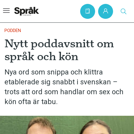
PODDEN
Nytt poddavsnitt om
Hem
språk och kön
Artiklar
Krönikor
Nya ord som snippa och klittra
etablerade sig snabbt i svenskan –
Språkfrågor
trots att ord som handlar om sex och
Skrivtips
kön ofta är tabu.
Bokrecensioner
Kviss
Podden