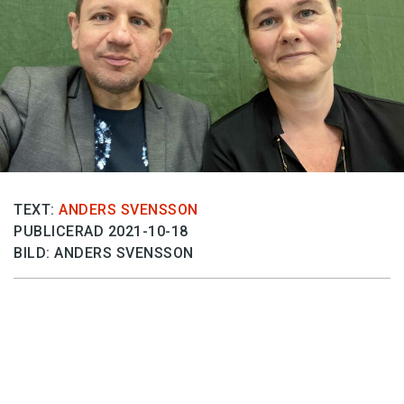
Anmäl till språkpolisen
Föreslå nyord
Annonsera
Prenumerera
Läs Språktidningen digitalt
Press
TEXT:
ANDERS SVENSSON
PUBLICERAD 2021-10-18
BILD: ANDERS SVENSSON