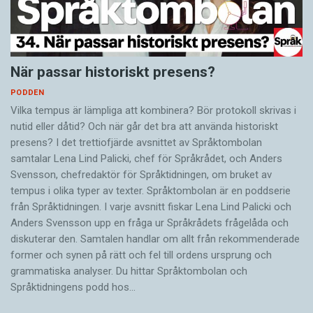
När passar historiskt presens?
PODDEN
Vilka tempus är lämpliga att kombinera? Bör protokoll skrivas i
nutid eller dåtid? Och när går det bra att använda historiskt
presens? I det trettiofjärde avsnittet av Språktombolan
samtalar Lena Lind Palicki, chef för Språkrådet, och Anders
Svensson, chefredaktör för Språktidningen, om bruket av
tempus i olika typer av texter. Språktombolan är en poddserie
från Språktidningen. I varje avsnitt fiskar Lena Lind Palicki och
Anders Svensson upp en fråga ur Språkrådets frågelåda och
diskuterar den. Samtalen handlar om allt från rekommenderade
former och synen på rätt och fel till ordens ursprung och
grammatiska analyser. Du hittar Språktombolan och
Språktidningens podd hos…