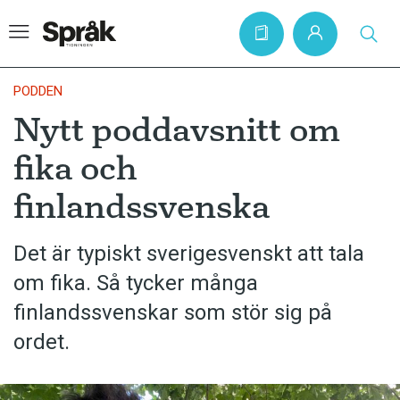
PODDEN
Nytt poddavsnitt om
Hem
fika och
Artiklar
finlandssvenska
Krönikor
Språkfrågor
Det är typiskt sverigesvenskt att tala
Skrivtips
om fika. Så tycker många
Bokrecensioner
finlandssvenskar som stör sig på
ordet.
Kviss
Podden