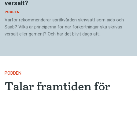
versalt?
PODDEN
Varför rekommenderar språkvården skrivsätt som aids och
Saab? Vilka är principerna för när förkortningar ska skrivas
versalt eller gement? Och har det blivit dags att…
PODDEN
Talar framtiden för
skärde och bärde?
Är skärde på väg att bli vanligt och
accepterat? Och finns det fler starka
verb som oftare får svag böjning?