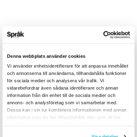
Det här innehållet kräver att du accepterar cookies.
Denna webbplats använder cookies
Hantera cookie-inställningar
Vi använder enhetsidentifierare för att anpassa innehållet
och annonserna till användarna, tillhandahålla funktioner
TEXT:
ANDERS SVENSSON
för sociala medier och analysera vår trafik. Vi
PUBLICERAD 2023-08-07
vidarebefordrar även sådana identifierare och annan
BILD: ANDERS SVENSSON
information från din enhet till de sociala medier och
annons- och analysföretag som vi samarbetar med.
Dessa kan i sin tur kombinera informationen med annan
PODDEN
information som du har tillhandahållit eller som de har
samlat in när du har använt deras tjänster.
Visa detaljer