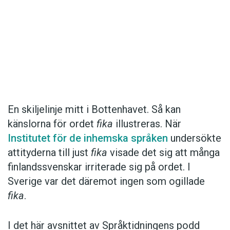
Det här innehållet kräver att du accepterar cookies.
En skiljelinje mitt i Bottenhavet. Så kan
känslorna för ordet
fika
illustreras. När
Hantera cookie-inställningar
Institutet för de inhemska språken
undersökte
attityderna till just
fika
visade det sig att många
finlandssvenskar irriterade sig på ordet. I
Sverige var det däremot ingen som ogillade
fika
.
I det här avsnittet av Språktidningens podd