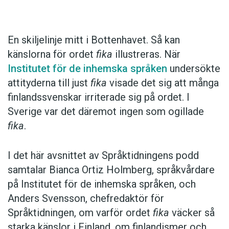
Det här innehållet kräver att du accepterar cookies.
En skiljelinje mitt i Bottenhavet. Så kan
känslorna för ordet
fika
illustreras. När
Hantera cookie-inställningar
Institutet för de inhemska språken
undersökte
attityderna till just
fika
visade det sig att många
finlandssvenskar irriterade sig på ordet. I
Sverige var det däremot ingen som ogillade
fika
.
I det här avsnittet av Språktidningens podd
samtalar Bianca Ortiz Holmberg, språkvårdare
på Institutet för de inhemska språken, och
Anders Svensson, chefredaktör för
Språktidningen, om varför ordet
fika
väcker så
starka känslor i Finland, om finlandismer och