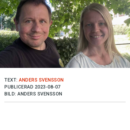
Anmäl till språkpolisen
Föreslå nyord
Annonsera
Prenumerera
Läs Språktidningen digitalt
Press
TEXT:
ANDERS SVENSSON
PUBLICERAD 2023-08-07
BILD: ANDERS SVENSSON