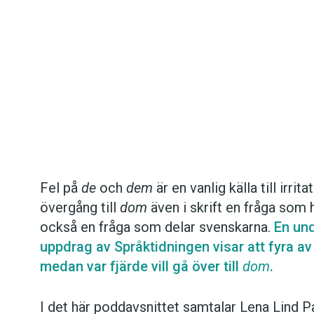
Det här innehållet kräver att du accepterar cookies.
Fel på
de
och
dem
är en vanlig källa till irri
övergång till
dom
även i skrift en fråga som h
Hantera cookie-inställningar
också en fråga som delar svenskarna.
En un
uppdrag av Språktidningen visar att fyra av t
medan var fjärde vill gå över till
dom
.
I det här poddavsnittet samtalar Lena Lind P