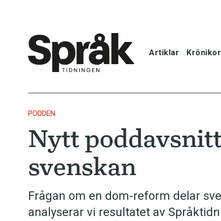
Artiklar
Krönikor
Hem
Artiklar
PODDEN
Nytt poddavsnit
Krönikor
svenskan
Språkfrågor
Skrivtips
Frågan om en dom-reform delar sven
analyserar vi resultatet av Språkti
Bokrecensi