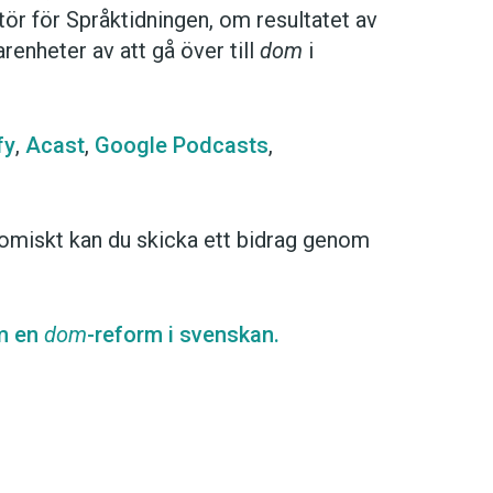
ör för Språktidningen, om resultatet av
renheter av att gå över till
dom
i
fy
,
Acast
,
Google Podcasts
,
omiskt kan du skicka ett bidrag genom
m en
dom
-reform i svenskan.