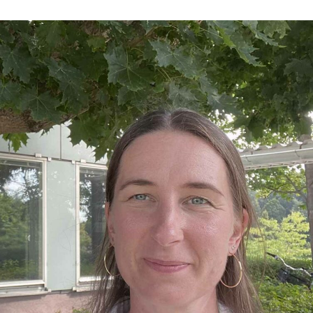
språkpolisen
rd
a
dningen digitalt