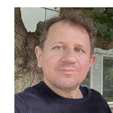
Kviss
Podden
Anmäl till 
Föreslå nyo
Annonsera
Prenumerer
Läs Språkti
Press