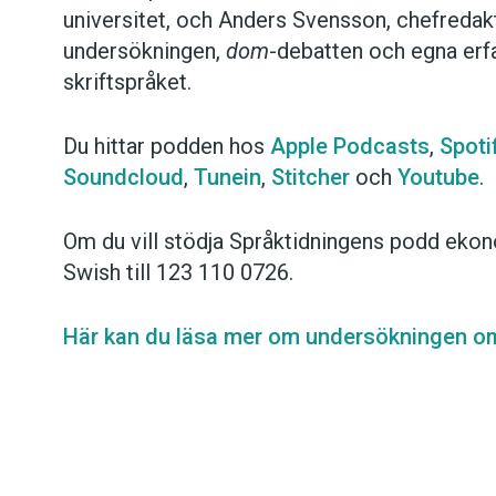
universitet, och Anders Svensson, chefredakt
undersökningen,
dom
-debatten och egna erfa
skriftspråket.
Du hittar podden hos
Apple Podcasts
,
Spoti
Soundcloud
,
Tunein
,
Stitcher
och
Youtube
.
Om du vill stödja Språktidningens podd ekon
Swish till 123 110 0726.
Här kan du läsa mer om undersökningen o