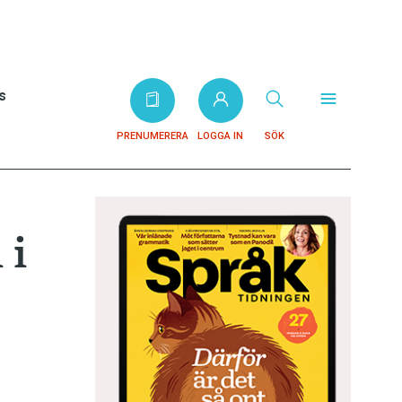
s
PRENUMERERA
LOGGA IN
SÖK
 i