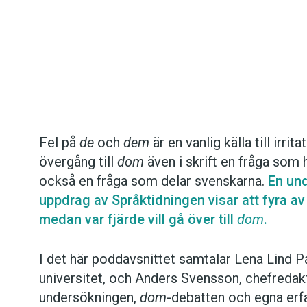
Det här innehållet kräver att du accepterar cookies.
Fel på
de
och
dem
är en vanlig källa till irri
övergång till
dom
även i skrift en fråga som h
Hantera cookie-inställningar
också en fråga som delar svenskarna.
En un
uppdrag av Språktidningen visar att fyra av t
medan var fjärde vill gå över till
dom
.
I det här poddavsnittet samtalar Lena Lind P
universitet, och Anders Svensson, chefredakt
undersökningen,
dom
-debatten och egna erfa