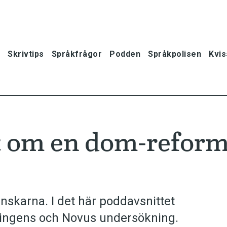
Skrivtips
Språkfrågor
Podden
Språkpolisen
Kvis
t om en dom-reform
skarna. I det här poddavsnittet
dningens och Novus undersökning.
oner