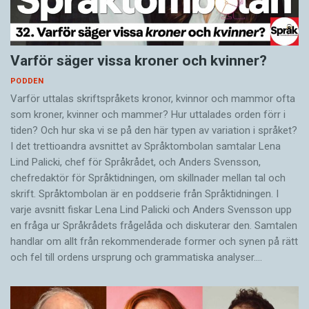
Varför säger vissa kroner och kvinner?
PODDEN
Varför uttalas skriftspråkets kronor, kvinnor och mammor ofta
som kroner, kvinner och mammer? Hur uttalades orden förr i
tiden? Och hur ska vi se på den här typen av variation i språket?
I det trettioandra avsnittet av Språktombolan samtalar Lena
Lind Palicki, chef för Språkrådet, och Anders Svensson,
chefredaktör för Språktidningen, om skillnader mellan tal och
skrift. Språktombolan är en poddserie från Språktidningen. I
varje avsnitt fiskar Lena Lind Palicki och Anders Svensson upp
en fråga ur Språkrådets frågelåda och diskuterar den. Samtalen
handlar om allt från rekommenderade former och synen på rätt
och fel till ordens ursprung och grammatiska analyser.…