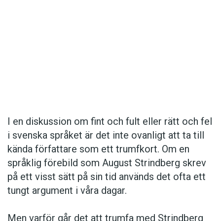
Det här innehållet kräver att du accepterar cookies.
I en diskussion om fint och fult eller rätt och fel
i svenska språket är det inte ovanligt att ta till
Hantera cookie-inställningar
kända författare som ett trumfkort. Om en
språklig förebild som August Strindberg skrev
på ett visst sätt på sin tid används det ofta ett
tungt argument i våra dagar.
Men varför går det att trumfa med Strindberg