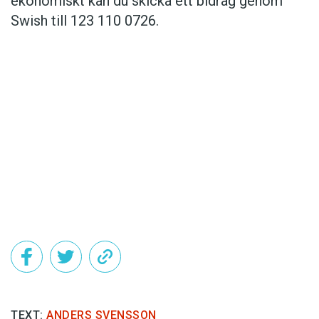
ekonomiskt kan du skicka ett bidrag genom
Swish till 123 110 0726.
Det här innehållet kräver att du accepterar cookies.
Hantera cookie-inställningar
TEXT:
ANDERS SVENSSON