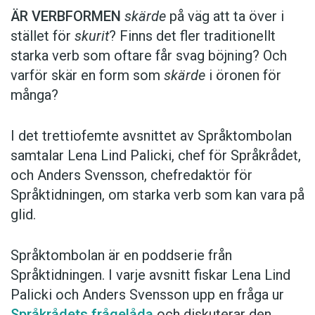
ÄR VERBFORMEN
skärde
på väg att ta över i
stället för
skurit
? Finns det fler traditionellt
starka verb som oftare får svag böjning? Och
varför skär en form som
skärde
i öronen för
många?
I det trettiofemte avsnittet av Språktombolan
samtalar Lena Lind Palicki, chef för Språkrådet,
och Anders Svensson, chefredaktör för
Språktidningen, om starka verb som kan vara på
glid.
Språktombolan är en poddserie från
Språktidningen. I varje avsnitt fiskar Lena Lind
Palicki och Anders Svensson upp en fråga ur
Språkrådets frågelåda
och diskuterar den.