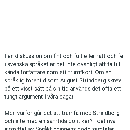
Hantera cookie-inställningar
Det här innehållet kräver att du accepterar cookies.
I en diskussion om fint och fult eller rätt och fel
i svenska språket är det inte ovanligt att ta till
Hantera cookie-inställningar
kända författare som ett trumfkort. Om en
språklig förebild som August Strindberg skrev
på ett visst sätt på sin tid används det ofta ett
tungt argument i våra dagar.
Men varför går det att trumfa med Strindberg
och inte med en samtida politiker? I det nya
avsnittet av Språktidningens podd samtalar