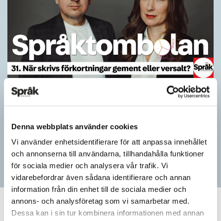
När skrivs förkortningar gement eller
versalt?
PODDEN
Denna webbplats använder cookies
Varför rekommenderar språkvården skrivsätt som aids och
Saab? Vilka är principerna för när förkortningar ska skrivas
Vi använder enhetsidentifierare för att anpassa innehållet
versalt eller gement? Och har det blivit dags att…
och annonserna till användarna, tillhandahålla funktioner
för sociala medier och analysera vår trafik. Vi
vidarebefordrar även sådana identifierare och annan
information från din enhet till de sociala medier och
annons- och analysföretag som vi samarbetar med.
Dessa kan i sin tur kombinera informationen med annan
PODDEN