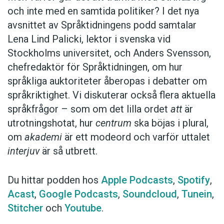
och inte med en samtida politiker? I det nya
avsnittet av Språktidningens podd samtalar
Lena Lind Palicki, lektor i svenska vid
Stockholms universitet, och Anders Svensson,
chefredaktör för Språktidningen, om hur
språkliga auktoriteter åberopas i debatter om
språkriktighet. Vi diskuterar också flera aktuella
språkfrågor – som om det lilla ordet
att
är
utrotningshotat, hur
centrum
ska böjas i plural,
om
akademi
är ett modeord och varför uttalet
interjuv
är så utbrett.
Du hittar podden hos
Apple Podcasts
,
Spotify
,
Acast
,
Google Podcasts
,
Soundcloud
,
Tunein
,
Stitcher
och
Youtube
.