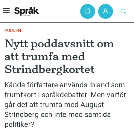
PODDEN
Nytt poddavsnitt om
Hem
att trumfa med
Artiklar
Strindbergkortet
Krönikor
Språkfrågor
Kända författare används ibland som
Skrivtips
trumfkort i språkdebatter. Men varför
Bokrecensioner
går det att trumfa med August
Strindberg och inte med samtida
Kviss
politiker?
Podden