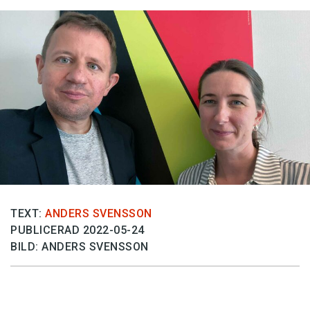
Anmäl till språkpolisen
Föreslå nyord
Annonsera
Prenumerera
Läs Språktidningen digitalt
Press
TEXT:
ANDERS SVENSSON
PUBLICERAD 2022-05-24
BILD: ANDERS SVENSSON