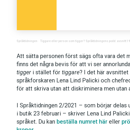
Språktidningen
·
Tiggare eller person som tigger? Språktidningens podd: avsnitt 1
Att sätta personen först sägs ofta vara det
finns det några bevis för att vi ser annorlun
tigger
i stället för
tiggare
? I det här avsnitte
språkforskaren Lena Lind Palicki och chefr
för att skriva utan att diskriminera men utan 
I Språktidningen 2/2021 – som börjar delas u
i butik 23 februari – skriver Lena Lind Palick
språket. Du kan
beställa numret här
eller
prö
kronor
.