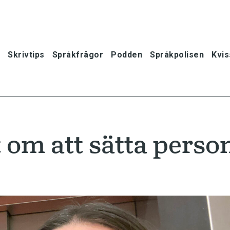
Skrivtips
Språkfrågor
Podden
Språkpolisen
Kvis
 om att sätta perso
oner