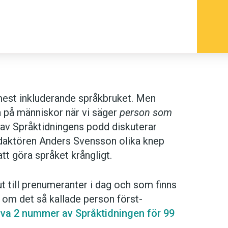
9
 mest inkluderande språkbruket. Men
da på människor när vi säger
person som
t av Språktidningens podd diskuterar
edaktören Anders Svensson olika knep
att göra språket krångligt.
t till prenumeranter i dag och som finns
i om det så kallade person först-
va 2 nummer av Språktidningen för 99