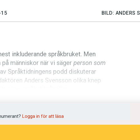
-15
BILD: ANDERS 
9
 mest inkluderande språkbruket. Men
da på människor när vi säger
person som
t av Språktidningens podd diskuterar
edaktören Anders Svensson olika knep
att göra språket krångligt.
t till prenumeranter i dag och som finns
i om det så kallade person först-
numerant?
Logga in för att läsa
va 2 nummer av Språktidningen för 99