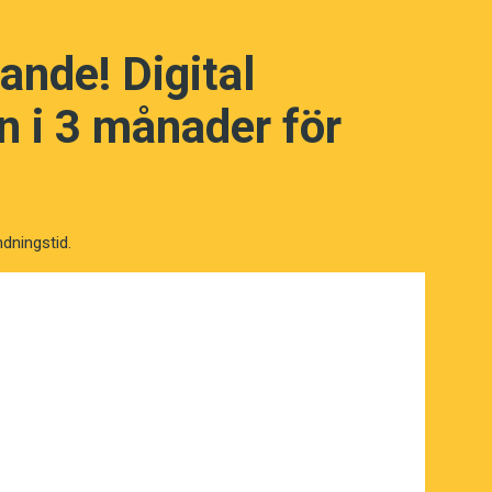
Google
ande! Digital
 i 3 månader för
skicka ett bidrag genom Swish till 123
ndningstid.