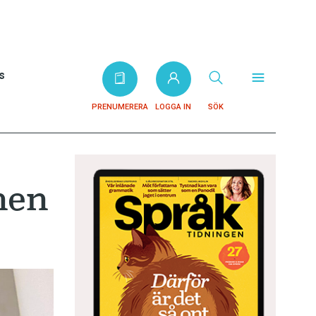
s
PRENUMERERA
LOGGA IN
SÖK
nen