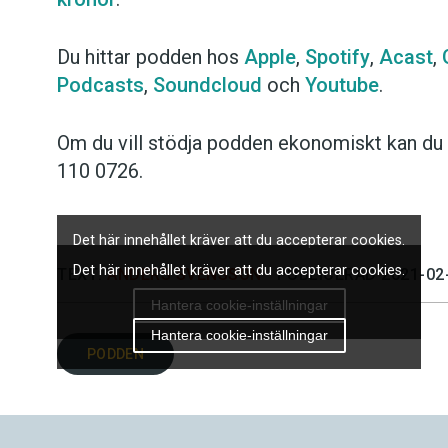
Du hittar podden hos
Apple
,
Spotify
,
Acast
,
Podcasts
,
Soundcloud
och
Youtube
.
Om du vill stödja podden ekonomiskt kan du 
110 0726.
Det här innehållet kräver att du accepterar cookies.
Det här innehållet kräver att du accepterar cookies.
TEXT:
ANDERS SVENSSON
PUBLICERAD 2021-02
Hantera cookie-inställningar
Hantera cookie-inställningar
PODDEN