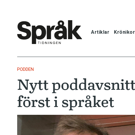
Artiklar
Krönikor
Hem
Artiklar
PODDEN
Nytt poddavsnitt
Krönikor
först i språket
Språkfrågor
Skrivtips
Bokrecensi