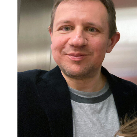
Kviss
Podden
Anmäl till 
Föreslå nyo
Annonsera
Prenumerer
Läs Språkti
Press