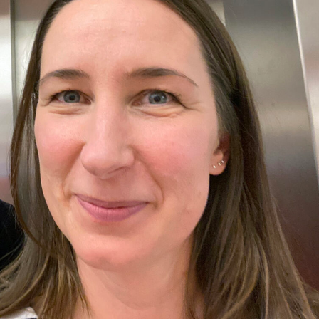
språkpolisen
rd
a
dningen digitalt