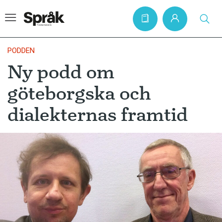
PODDEN
Ny podd om
Hem
göteborgska och
Artiklar
dialekternas framtid
Krönikor
Språkfrågor
Skrivtips
Bokrecensioner
Kviss
Podden