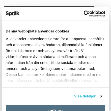
Det här innehållet kräver att du accepterar cookies.
Hantera cookie-inställningar
Denna webbplats använder cookies
TEXT:
ANDERS SVENSSON
PUBLICERAD 2019-10-23
Vi använder enhetsidentifierare för att anpassa innehållet
BILD: ANDERS SVENSSON
och annonserna till användarna, tillhandahålla funktioner
för sociala medier och analysera vår trafik. Vi
vidarebefordrar även sådana identifierare och annan
information från din enhet till de sociala medier och
PODDEN
annons- och analysföretag som vi samarbetar med.
Dessa kan i sin tur kombinera informationen med annan
information som du har tillhandahållit eller som de har
samlat in när du har använt deras tjänster.
Visa detaljer