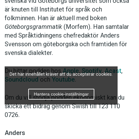
svenska vid Göteborgs universitet som också
är knuten till Institutet för språk och
folkminnen. Han är aktuell med boken
Göteborgsgrammatik
(Morfem). Han samtalar
med Språktidningens chefredaktör Anders
Svensson om göteborgska och framtiden för
svenska dialekter.
Du hittar podden hos
Apple
,
Spotify
,
Acast
,
Det här innehållet kräver att du accepterar cookies.
Soundcloud
och
Youtube
.
Hantera cookie-inställningar
Om du vill stödja podden ekonomiskt kan du
skicka ett bidrag genom Swish till 123 110
0726.
Anders