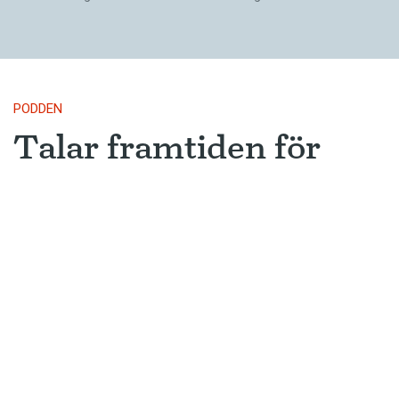
PODDEN
Talar framtiden för
skärde och bärde?
Är skärde på väg att bli vanligt och
accepterat? Och finns det fler starka
verb som oftare får svag böjning?