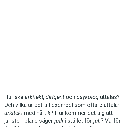
Det här innehållet kräver att du accepterar cookies.
Hantera cookie-inställningar
Det här innehållet kräver att du accepterar cookies.
Hur ska
arkitekt
,
dirigent
och
psykolog
uttalas?
Och vilka är det till exempel som oftare uttalar
Hantera cookie-inställningar
arkitekt
med hårt
k
? Hur kommer det sig att
jurister ibland säger
julli
i stället för
juli
? Varför