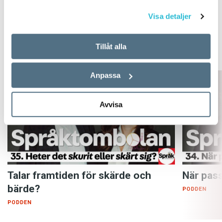
BILD: KAJSA GÖRANSSON
Visa detaljer
PODDEN
SPRÅKTOMBOLAN
Tillåt alla
Anpassa
Avvisa
Talar framtiden för skärde och
När pass
bärde?
PODDEN
PODDEN