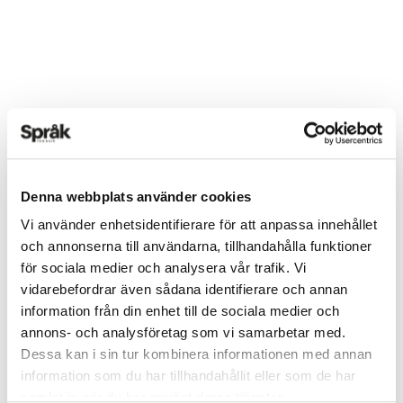
Denna webbplats använder cookies
Vi använder enhetsidentifierare för att anpassa innehållet
och annonserna till användarna, tillhandahålla funktioner
Det här innehållet kräver att du accepterar cookies.
för sociala medier och analysera vår trafik. Vi
vidarebefordrar även sådana identifierare och annan
information från din enhet till de sociala medier och
Hantera cookie-inställningar
annons- och analysföretag som vi samarbetar med.
Dessa kan i sin tur kombinera informationen med annan
TEXT:
ANDERS SVENSSON
information som du har tillhandahållit eller som de har
PUBLICERAD 2025-05-06
samlat in när du har använt deras tjänster.