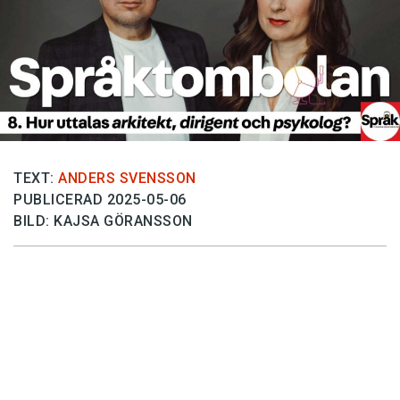
Anmäl till språkpolisen
Föreslå nyord
Annonsera
Prenumerera
Läs Språktidningen digitalt
Press
TEXT:
ANDERS SVENSSON
PUBLICERAD 2025-05-06
BILD: KAJSA GÖRANSSON