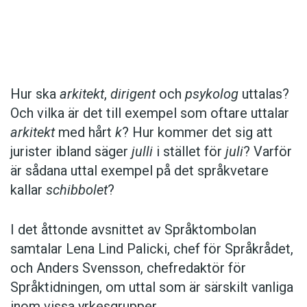
Det här innehållet kräver att du accepterar cookies.
Hur ska
arkitekt
,
dirigent
och
psykolog
uttalas?
Och vilka är det till exempel som oftare uttalar
Hantera cookie-inställningar
arkitekt
med hårt
k
? Hur kommer det sig att
jurister ibland säger
julli
i stället för
juli
? Varför
är sådana uttal exempel på det språkvetare
kallar
schibbolet
?
I det åttonde avsnittet av Språktombolan
samtalar Lena Lind Palicki, chef för Språkrådet,
och Anders Svensson, chefredaktör för
Språktidningen, om uttal som är särskilt vanliga
inom vissa yrkesgrupper.