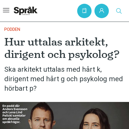
PODDEN
Hur uttalas arkitekt,
Hem
dirigent och psykolog?
Artiklar
Krönikor
Ska arkitekt uttalas med hårt k,
dirigent med hårt g och psykolog med
Språkfrågor
hörbart p?
Skrivtips
Bokrecensioner
Kviss
Podden