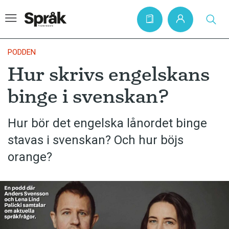
PODDEN
Hur skrivs engelskans
Hem
binge i svenskan?
Artiklar
Krönikor
Hur bör det engelska lånordet binge
stavas i svenskan? Och hur böjs
Språkfrågor
orange?
Skrivtips
Bokrecensioner
Kviss
Podden