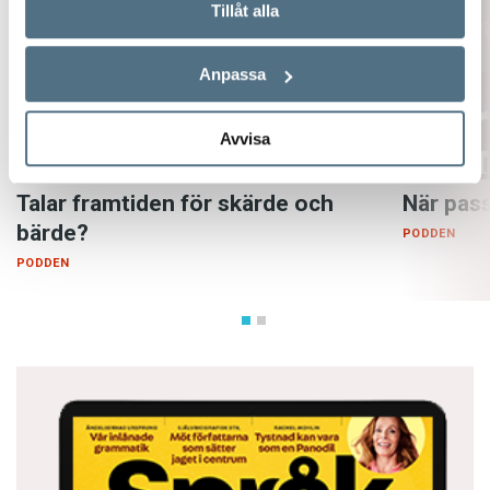
Tillåt alla
Anpassa
Avvisa
Talar framtiden för skärde och
När pass
bärde?
PODDEN
PODDEN