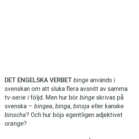
Det här innehållet kräver att du accepterar cookies.
Hantera cookie-inställningar
Det här innehållet kräver att du accepterar cookies.
DET ENGELSKA VERBET
binge
används i
svenskan om att sluka flera avsnitt av samma
Hantera cookie-inställningar
tv-serie i följd. Men hur bör
binge
skrivas på
svenska –
bingea
,
binga
,
binsja
eller kanske
binscha
? Och hur böjs egentligen adjektivet
orange
?