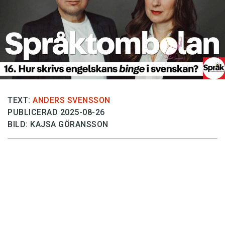
Anmäl till språkpolisen
Föreslå nyord
Annonsera
Prenumerera
Läs Språktidningen digitalt
Press
TEXT:
ANDERS SVENSSON
PUBLICERAD 2025-08-26
BILD: KAJSA GÖRANSSON