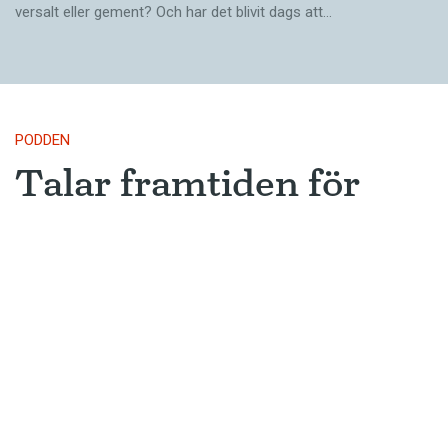
versalt eller gement? Och har det blivit dags att…
PODDEN
Talar framtiden för
skärde och bärde?
Är skärde på väg att bli vanligt och
accepterat? Och finns det fler starka
verb som oftare får svag böjning?