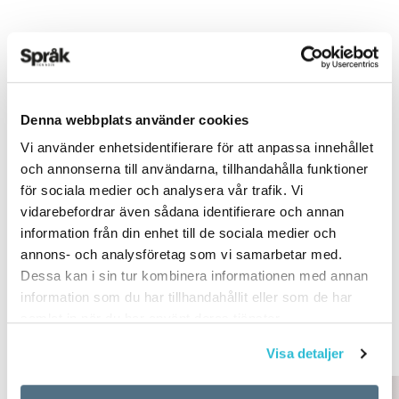
Det här innehållet kräver att du accepterar cookies.
Denna webbplats använder cookies
Vi använder enhetsidentifierare för att anpassa innehållet
och annonserna till användarna, tillhandahålla funktioner
Hantera cookie-inställningar
för sociala medier och analysera vår trafik. Vi
TEXT:
ANDERS SVENSSON
vidarebefordrar även sådana identifierare och annan
PUBLICERAD 2025-08-26
information från din enhet till de sociala medier och
BILD: KAJSA GÖRANSSON
annons- och analysföretag som vi samarbetar med.
Dessa kan i sin tur kombinera informationen med annan
information som du har tillhandahållit eller som de har
samlat in när du har använt deras tjänster.
PODDEN
SPRÅKTOMBOLAN
Visa detaljer