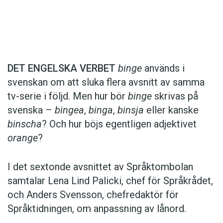
Det här innehållet kräver att du accepterar cookies.
DET ENGELSKA VERBET
binge
används i
svenskan om att sluka flera avsnitt av samma
Hantera cookie-inställningar
tv-serie i följd. Men hur bör
binge
skrivas på
svenska –
bingea
,
binga
,
binsja
eller kanske
binscha
? Och hur böjs egentligen adjektivet
orange
?
I det sextonde avsnittet av Språktombolan
samtalar Lena Lind Palicki, chef för Språkrådet,
och Anders Svensson, chefredaktör för
Språktidningen, om anpassning av lånord.