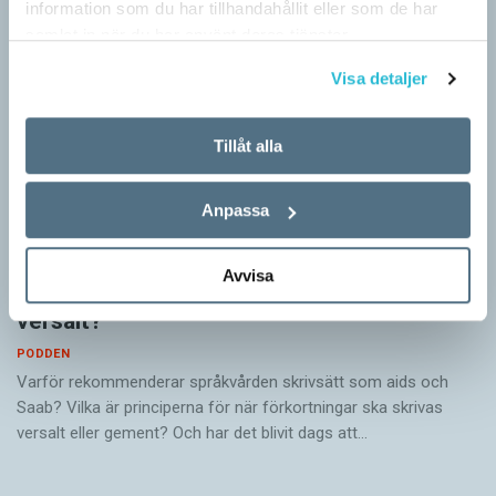
information som du har tillhandahållit eller som de har
samlat in när du har använt deras tjänster.
Visa detaljer
Tillåt alla
Anpassa
Avvisa
När skrivs förkortningar gement eller
versalt?
PODDEN
Varför rekommenderar språkvården skrivsätt som aids och
Saab? Vilka är principerna för när förkortningar ska skrivas
versalt eller gement? Och har det blivit dags att…