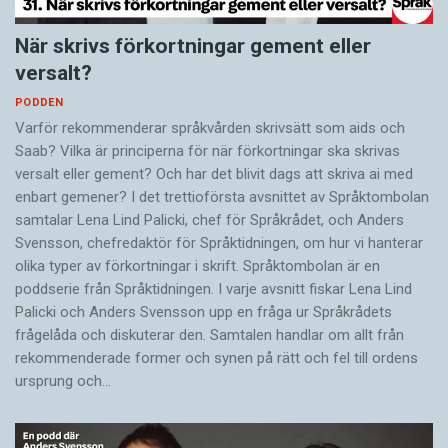
När skrivs förkortningar gement eller
versalt?
PODDEN
Varför rekommenderar språkvården skrivsätt som aids och
Saab? Vilka är principerna för när förkortningar ska skrivas
versalt eller gement? Och har det blivit dags att skriva ai med
enbart gemener? I det trettioförsta avsnittet av Språktombolan
samtalar Lena Lind Palicki, chef för Språkrådet, och Anders
Svensson, chefredaktör för Språktidningen, om hur vi hanterar
olika typer av förkortningar i skrift. Språktombolan är en
poddserie från Språktidningen. I varje avsnitt fiskar Lena Lind
Palicki och Anders Svensson upp en fråga ur Språkrådets
frågelåda och diskuterar den. Samtalen handlar om allt från
rekommenderade former och synen på rätt och fel till ordens
ursprung och…