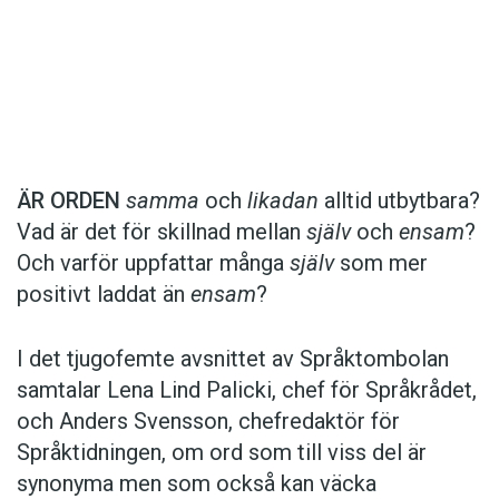
Det här innehållet kräver att du accepterar cookies.
ÄR ORDEN
samma
och
likadan
alltid utbytbara?
Vad är det för skillnad mellan
själv
och
ensam
?
Hantera cookie-inställningar
Och varför uppfattar många
själv
som mer
positivt laddat än
ensam
?
I det tjugofemte avsnittet av Språktombolan
samtalar Lena Lind Palicki, chef för Språkrådet,
och Anders Svensson, chefredaktör för
Språktidningen, om ord som till viss del är
synonyma men som också kan väcka