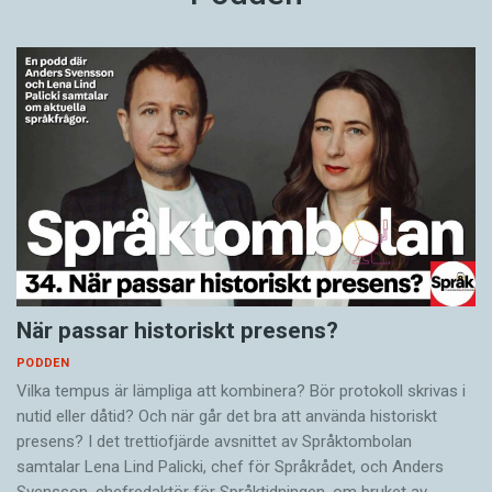
När passar historiskt presens?
PODDEN
Vilka tempus är lämpliga att kombinera? Bör protokoll skrivas i
nutid eller dåtid? Och när går det bra att använda historiskt
presens? I det trettiofjärde avsnittet av Språktombolan
samtalar Lena Lind Palicki, chef för Språkrådet, och Anders
Svensson, chefredaktör för Språktidningen, om bruket av