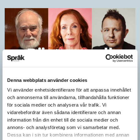
Denna webbplats använder cookies
Rachel Mohlin om imitationer och röstens
Vi använder enhetsidentifierare för att anpassa innehållet
roll
och annonserna till användarna, tillhandahålla funktioner
för sociala medier och analysera vår trafik. Vi
PODDEN
vidarebefordrar även sådana identifierare och annan
Hur gör Rachel Mohlin när hon imiterar Gudrun Schyman, Anna
information från din enhet till de sociala medier och
Anka, Gunnar Strömmer och Liza Marklund? Vad är det som
annons- och analysföretag som vi samarbetar med.
behövs för att en imitation…
Dessa kan i sin tur kombinera informationen med annan