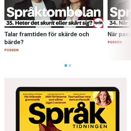
Talar framtiden för skärde och
När pass
bärde?
PODDEN
PODDEN