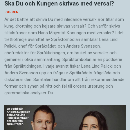
Ska Du och Kungen skrivas med versal?
PODDEN
Är det bättre att skriva Du med inledande versal? Bör titlar som
kung, drottning och kejsare skrivas versalt? Och varför skrivs
tilltalsfraser som Hans Majestät Konungen med versaler? I det
trettiotredje avsnittet av Språktombolan samtalar Lena Lind
Palicki, chef för Språkrådet, och Anders Svensson,
chefredaktör för Språktidningen, om bruket av versaler och
gemener i olika sammanhang. Språktombolan är en poddserie
från Språktidningen. I varje avsnitt fiskar Lena Lind Palicki och
Anders Svensson upp en fråga ur Språkrådets frågelåda och
diskuterar den. Samtalen handlar om allt från rekommenderade
former och synen på rätt och fel till ordens ursprung och
grammatiska analyser. Du…