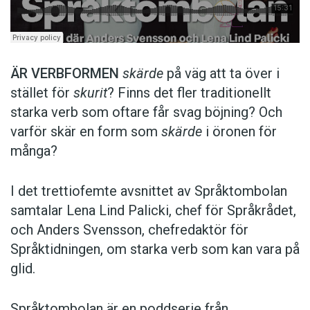
ÄR VERBFORMEN
skärde
på väg att ta över i
stället för
skurit
? Finns det fler traditionellt
starka verb som oftare får svag böjning? Och
varför skär en form som
skärde
i öronen för
många?
I det trettiofemte avsnittet av Språktombolan
samtalar Lena Lind Palicki, chef för Språkrådet,
och Anders Svensson, chefredaktör för
Språktidningen, om starka verb som kan vara på
glid.
Språktombolan är en poddserie från