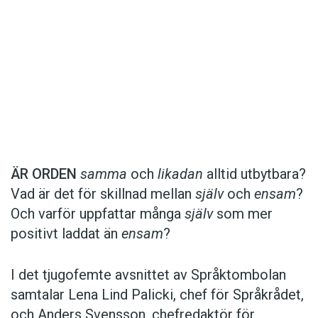
Hantera cookie-inställningar
Det här innehållet kräver att du accepterar cookies.
ÄR ORDEN
samma
och
likadan
alltid utbytbara?
Vad är det för skillnad mellan
själv
och
ensam
?
Hantera cookie-inställningar
Och varför uppfattar många
själv
som mer
positivt laddat än
ensam
?
I det tjugofemte avsnittet av Språktombolan
samtalar Lena Lind Palicki, chef för Språkrådet,
och Anders Svensson, chefredaktör för