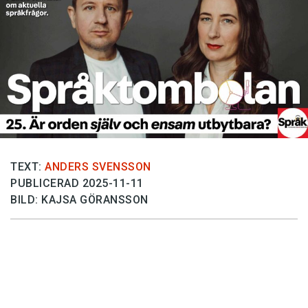
Anmäl till språkpolisen
Föreslå nyord
Annonsera
Prenumerera
Läs Språktidningen digitalt
Press
TEXT:
ANDERS SVENSSON
PUBLICERAD 2025-11-11
BILD: KAJSA GÖRANSSON