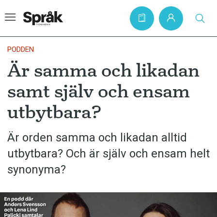
PODDEN
Är samma och likadan
Hem
samt själv och ensam
Artiklar
utbytbara?
Krönikor
Språkfrågor
Är orden samma och likadan alltid
Skrivtips
utbytbara? Och är själv och ensam helt
Bokrecensioner
synonyma?
Kviss
Podden