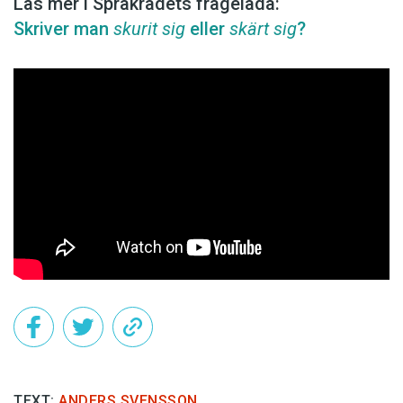
Läs mer i Språkrådets frågelåda:
Skriver man
skurit sig
eller
skärt sig
?
TEXT:
ANDERS SVENSSON