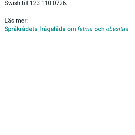
Swish till 123 110 0726.
Läs mer:
Språkrådets frågelåda om
fetma
och
obesitas
Det här innehållet kräver att du accepterar cookies.