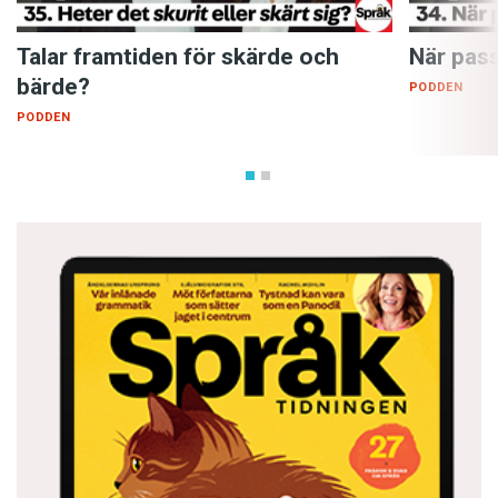
Talar framtiden för skärde och
När pass
bärde?
PODDEN
PODDEN