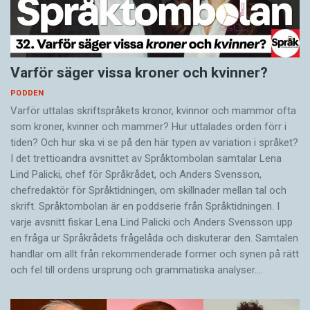
Varför säger vissa kroner och kvinner?
PODDEN
Varför uttalas skriftspråkets kronor, kvinnor och mammor ofta
som kroner, kvinner och mammer? Hur uttalades orden förr i
tiden? Och hur ska vi se på den här typen av variation i språket?
I det trettioandra avsnittet av Språktombolan samtalar Lena
Lind Palicki, chef för Språkrådet, och Anders Svensson,
chefredaktör för Språktidningen, om skillnader mellan tal och
skrift. Språktombolan är en poddserie från Språktidningen. I
varje avsnitt fiskar Lena Lind Palicki och Anders Svensson upp
en fråga ur Språkrådets frågelåda och diskuterar den. Samtalen
handlar om allt från rekommenderade former och synen på rätt
och fel till ordens ursprung och grammatiska analyser.…