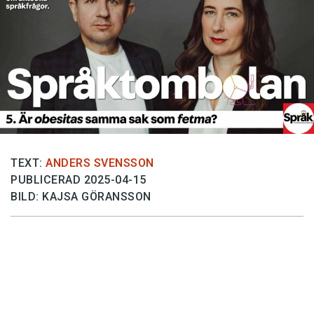
Anmäl till språkpolisen
Föreslå nyord
Annonsera
Prenumerera
Läs Språktidningen digitalt
Press
TEXT:
ANDERS SVENSSON
PUBLICERAD 2025-04-15
BILD: KAJSA GÖRANSSON