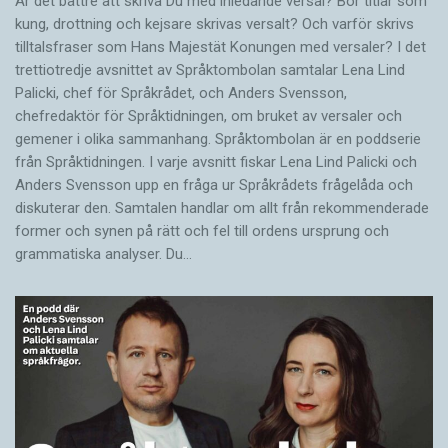
Är det bättre att skriva Du med inledande versal? Bör titlar som
kung, drottning och kejsare skrivas versalt? Och varför skrivs
tilltalsfraser som Hans Majestät Konungen med versaler? I det
trettiotredje avsnittet av Språktombolan samtalar Lena Lind
Palicki, chef för Språkrådet, och Anders Svensson,
chefredaktör för Språktidningen, om bruket av versaler och
gemener i olika sammanhang. Språktombolan är en poddserie
från Språktidningen. I varje avsnitt fiskar Lena Lind Palicki och
Anders Svensson upp en fråga ur Språkrådets frågelåda och
diskuterar den. Samtalen handlar om allt från rekommenderade
former och synen på rätt och fel till ordens ursprung och
grammatiska analyser. Du…