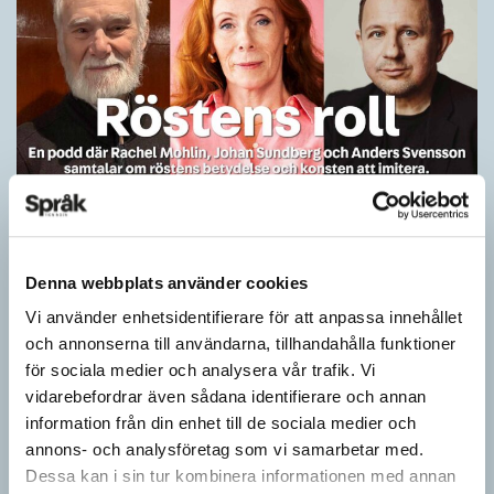
Rachel Mohlin om imitationer och röstens
roll
Denna webbplats använder cookies
PODDEN
Vi använder enhetsidentifierare för att anpassa innehållet
Hur gör Rachel Mohlin när hon imiterar Gudrun Schyman, Anna
och annonserna till användarna, tillhandahålla funktioner
Anka, Gunnar Strömmer och Liza Marklund? Vad är det som
för sociala medier och analysera vår trafik. Vi
behövs för att en imitation…
vidarebefordrar även sådana identifierare och annan
information från din enhet till de sociala medier och
annons- och analysföretag som vi samarbetar med.
Dessa kan i sin tur kombinera informationen med annan