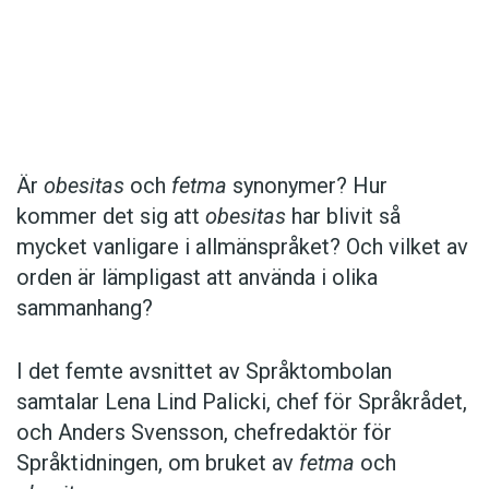
Det här innehållet kräver att du accepterar cookies.
Är
obesitas
och
fetma
synonymer? Hur
kommer det sig att
obesitas
har blivit så
Hantera cookie-inställningar
mycket vanligare i allmänspråket? Och vilket av
orden är lämpligast att använda i olika
sammanhang?
I det femte avsnittet av Språktombolan
samtalar Lena Lind Palicki, chef för Språkrådet,
och Anders Svensson, chefredaktör för
Språktidningen, om bruket av
fetma
och