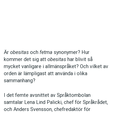
Hantera cookie-inställningar
Det här innehållet kräver att du accepterar cookies.
Är
obesitas
och
fetma
synonymer? Hur
kommer det sig att
obesitas
har blivit så
Hantera cookie-inställningar
mycket vanligare i allmänspråket? Och vilket av
orden är lämpligast att använda i olika
sammanhang?
I det femte avsnittet av Språktombolan
samtalar Lena Lind Palicki, chef för Språkrådet,
och Anders Svensson, chefredaktör för