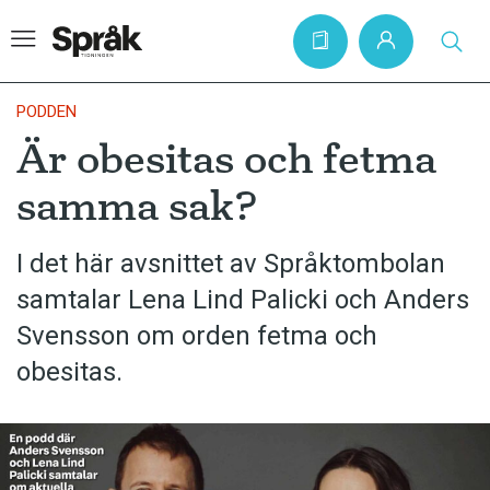
PODDEN
Är obesitas och fetma
Hem
samma sak?
Artiklar
Krönikor
I det här avsnittet av Språktombolan
samtalar Lena Lind Palicki och Anders
Språkfrågor
Svensson om orden fetma och
Skrivtips
obesitas.
Bokrecensioner
Kviss
Podden