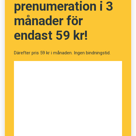
Gunnar Andersson var de andra glada
prenumeration i 3
pristagarna
månader för
Över dem regnar dessutom andra
endast 59 kr!
hedersbetygelser. Lars-Gunnar Andersson fick
årets Arturpris av Nordiska museets och
Skansens vänner och Anna Lena Ringarp har
Därefter pris 59 kr i månaden. Ingen bindningstid.
utnämnts till hedersdoktor vid Göteborgs
universitet.