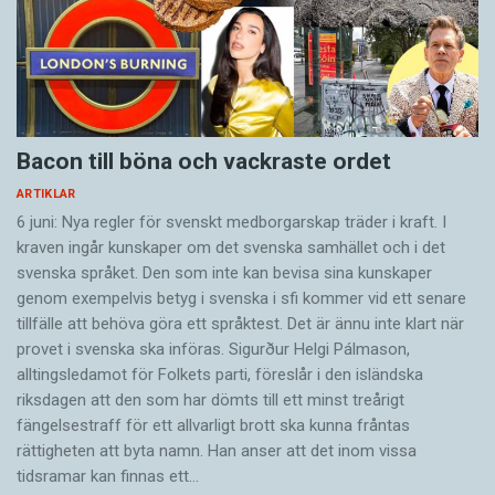
Bacon till böna och vackraste ordet
ARTIKLAR
6 juni: Nya regler för svenskt medborgarskap träder i kraft. I
kraven ingår kunskaper om det svenska samhället och i det
svenska språket. Den som inte kan bevisa sina kunskaper
genom exempelvis betyg i svenska i sfi kommer vid ett senare
tillfälle att behöva göra ett språktest. Det är ännu inte klart när
provet i svenska ska införas. Sigurður Helgi Pálmason,
alltingsledamot för Folkets parti, föreslår i den isländska
riksdagen att den som har dömts till ett minst treårigt
fängelsestraff för ett allvarligt brott ska kunna fråntas
rättigheten att byta namn. Han anser att det inom vissa
tidsramar kan finnas ett…