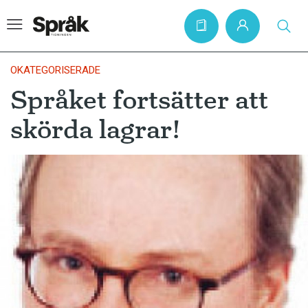
OKATEGORISERADE
Språket fortsätter att
Hem
skörda lagrar!
Artiklar
Krönikor
Språkfrågor
Skrivtips
Bokrecensioner
Kviss
Podden