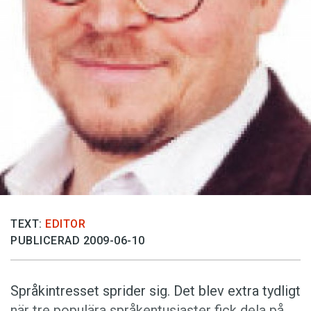
Anmäl till språkpolisen
Föreslå nyord
Annonsera
Prenumerera
Läs Språktidningen digitalt
Press
TEXT:
EDITOR
PUBLICERAD 2009-06-10
Språkintresset sprider sig. Det blev extra tydligt
när tre populära språkentusiaster fick dela på