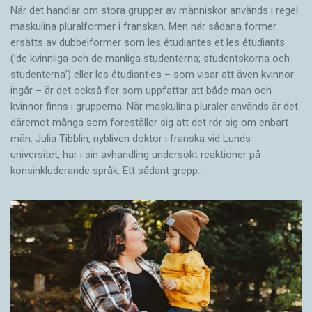
När det handlar om stora grupper av människor används i regel
maskulina pluralformer i franskan. Men när sådana ­former
ersätts av dubbel­former som les étudiantes et les étudiants
(’de kvinnliga och de manliga studenterna; studentskorna och
studenterna’) eller les étudiant·es – som visar att även kvinnor
ingår – är det också fler som uppfattar att både män och
kvinnor finns i grupperna. När maskulina pluraler används är det
där­emot många som föreställer sig att det rör sig om enbart
män. Julia Tibblin, nybliven doktor i franska vid Lunds
universitet, har i sin avhandling undersökt reaktioner på
könsinkluderande språk. Ett sådant grepp…