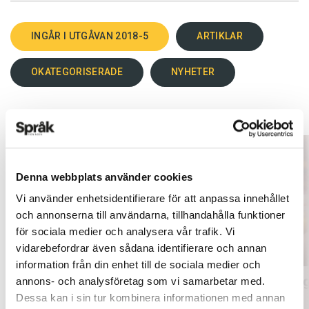
INGÅR I UTGÅVAN 2018-5
ARTIKLAR
OKATEGORISERADE
NYHETER
Denna webbplats använder cookies
Vi använder enhetsidentifierare för att anpassa innehållet
och annonserna till användarna, tillhandahålla funktioner
för sociala medier och analysera vår trafik. Vi
vidarebefordrar även sådana identifierare och annan
information från din enhet till de sociala medier och
Mer fokus på engelsk litteratur
Inlärnin
annons- och analysföretag som vi samarbetar med.
Dessa kan i sin tur kombinera informationen med annan
ARTIKLAR
ARTIKLAR