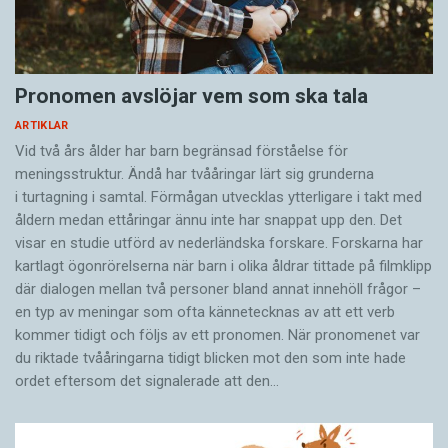
Pronomen avslöjar vem som ska tala
ARTIKLAR
Vid två års ålder har barn begränsad förståelse för
meningsstruktur. Ändå har tvååringar lärt sig grunderna
i turtagning i samtal. Förmågan utvecklas ytterligare i takt med
åldern medan ettåringar ännu inte har snappat upp den. Det
visar en studie utförd av nederländska forskare. Forskarna har
kartlagt ögonrörelserna när barn i olika åldrar tittade på filmklipp
där dialogen mellan två personer bland annat innehöll frågor –
en typ av meningar som ofta kännetecknas av att ett verb
kommer tidigt och följs av ett pronomen. När pronomenet var
du riktade tvååringarna tidigt blicken mot den som inte hade
ordet eftersom det ­signalerade att den…