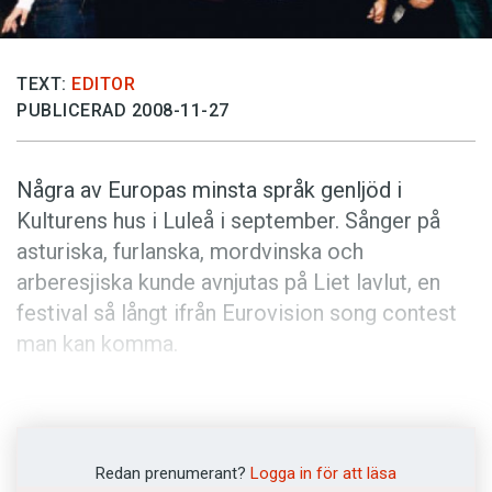
Anmäl till språkpolisen
Föreslå nyord
TEXT:
EDITOR
Annonsera
PUBLICERAD 2008-11-27
Prenumerera
Läs Språktidningen digitalt
Några av Europas minsta språk genljöd i
Press
Kulturens hus i Luleå i september. Sånger på
asturiska, furlanska, mord­vinska och
arberesjiska kunde avnjutas på Liet lavlut, en
festival så långt ifrån Eurovision song contest
man kan komma.
Vinnaren, som utsågs gemensamt av jury och
publik, blev fransmannen Jacques Culioli.
Ackompanjerad av en enorm skara musiker
Redan prenumerant?
Logga in för att läsa