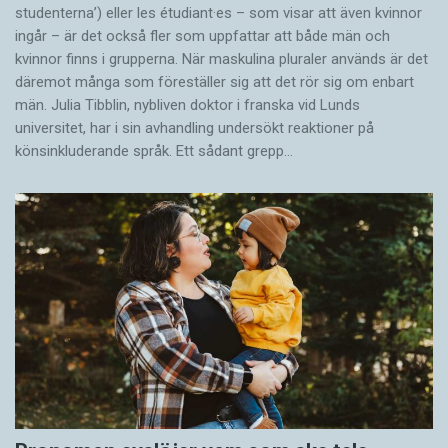
studenterna’) eller les étudiant·es – som visar att även kvinnor
ingår – är det också fler som uppfattar att både män och
kvinnor finns i grupperna. När maskulina pluraler används är det
där­emot många som föreställer sig att det rör sig om enbart
män. Julia Tibblin, nybliven doktor i franska vid Lunds
universitet, har i sin avhandling undersökt reaktioner på
könsinkluderande språk. Ett sådant grepp…