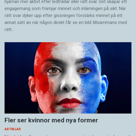
hjärnan mer aktivt ­efter ledtrådar eller rätt svar. Det skapar ett
engagemang som främjar minnet och inlärningen på sikt. När
rätt svar dyker upp efter gissningen förstärks minnet på ett
annat sätt än när någon direkt får se en bild tillsammans med
rätt…
Fler ser kvinnor med nya former
ARTIKLAR