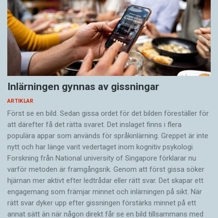
Inlärningen gynnas av gissningar
ARTIKLAR
Först se en bild. Sedan gissa ordet för det bilden föreställer för
att därefter få det rätta svaret. Det inslaget finns i flera
populära appar som används för språkinlärning. Greppet är inte
nytt och har länge varit vedertaget inom kognitiv psykologi.
Forskning från National university of Singa­pore förklarar nu
varför metoden är framgångsrik. Genom att först gissa ­söker
hjärnan mer aktivt ­efter ledtrådar eller rätt svar. Det skapar ett
engagemang som främjar minnet och inlärningen på sikt. När
rätt svar dyker upp efter gissningen förstärks minnet på ett
annat sätt än när någon direkt får se en bild tillsammans med