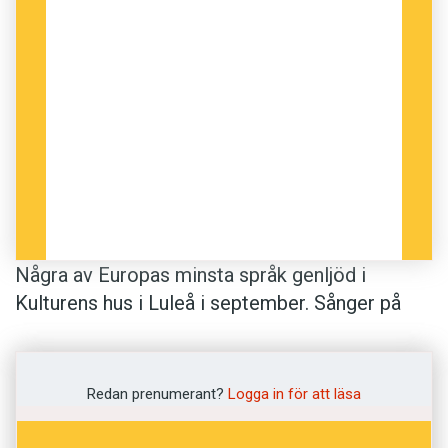
Några av Europas minsta språk genljöd i
Kulturens hus i Luleå i september. Sånger på
asturiska, furlanska, mord­vinska och
arberesjiska kunde avnjutas på Liet lavlut, en
festival så långt ifrån Eurovision song contest
Redan prenumerant?
Logga in för att läsa
man kan komma.