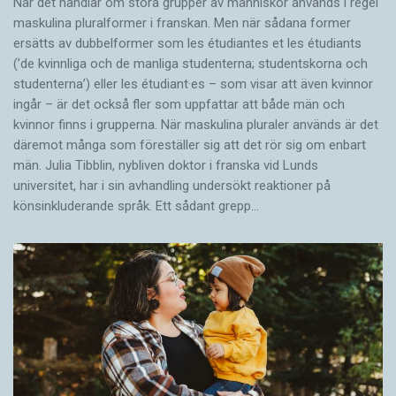
När det handlar om stora grupper av människor används i regel
maskulina pluralformer i franskan. Men när sådana ­former
ersätts av dubbel­former som les étudiantes et les étudiants
(’de kvinnliga och de manliga studenterna; studentskorna och
studenterna’) eller les étudiant·es – som visar att även kvinnor
ingår – är det också fler som uppfattar att både män och
kvinnor finns i grupperna. När maskulina pluraler används är det
där­emot många som föreställer sig att det rör sig om enbart
män. Julia Tibblin, nybliven doktor i franska vid Lunds
universitet, har i sin avhandling undersökt reaktioner på
könsinkluderande språk. Ett sådant grepp…