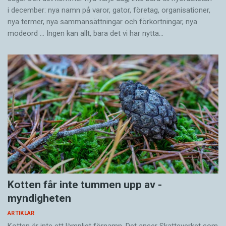
i december: nya namn på varor, gator, företag, organisationer,
nya termer, nya samman­sättningar och förkortningar, nya
modeord … Ingen kan allt, bara det vi har nytta…
Kotten får inte tummen upp av ­
myndigheten
ARTIKLAR
Kotten är inte ett lämpligt förnamn. Det anser Skatte­verket som