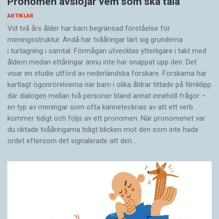
Pronomen avslöjar vem som ska tala
ARTIKLAR
Vid två års ålder har barn begränsad förståelse för
meningsstruktur. Ändå har tvååringar lärt sig grunderna
i turtagning i samtal. Förmågan utvecklas ytterligare i takt med
åldern medan ettåringar ännu inte har snappat upp den. Det
visar en studie utförd av nederländska forskare. Forskarna har
kartlagt ögonrörelserna när barn i olika åldrar tittade på filmklipp
där dialogen mellan två personer bland annat innehöll frågor –
en typ av meningar som ofta kännetecknas av att ett verb
kommer tidigt och följs av ett pronomen. När pronomenet var
du riktade tvååringarna tidigt blicken mot den som inte hade
ordet eftersom det ­signalerade att den…