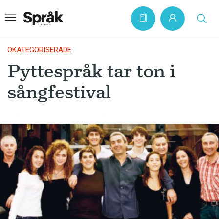
OKATEGORISERADE
Pyttespråk tar ton i
Hem
sångfestival
Artiklar
Krönikor
Språkfrågor
Skrivtips
Bokrecensioner
Kviss
Podden