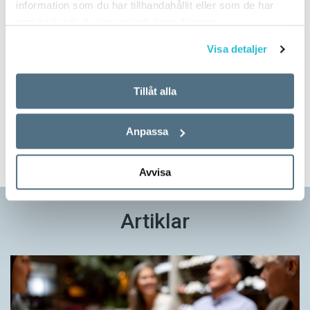
information som du har tillhandahållit eller som de har
samlat in när du har använt deras tjänster.
Visa detaljer
Prova på!
Tidningen i brevlådan plus tillgång till webben och digital
Tillåt alla
läsning med vår app
Anpassa
TVÅ NUMMER FÖR 129 KR!
Avvisa
Artiklar