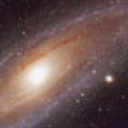
språkpolisen
rd
a
dningen digitalt