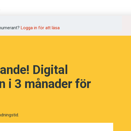
d
numerant?
Logga in för att läsa
ande! Digital
 i 3 månader för
ndningstid.