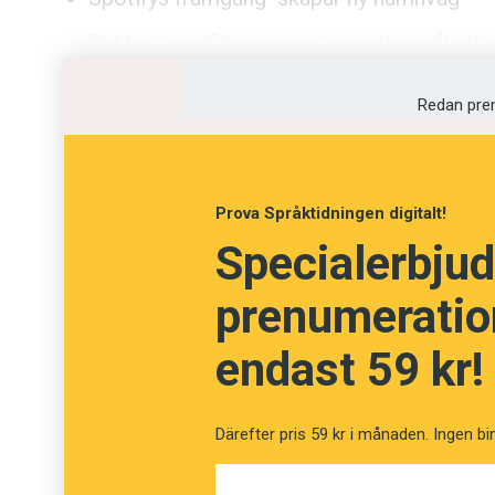
Dubbad porrfilm vapen i spansk språkstri
Redan pre
Prova Språktidningen digitalt!
Specialerbjud
prenumeration
endast 59 kr!
Därefter pris 59 kr i månaden. Ingen bi