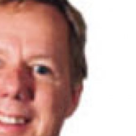
språkpolisen
rd
a
dningen digitalt