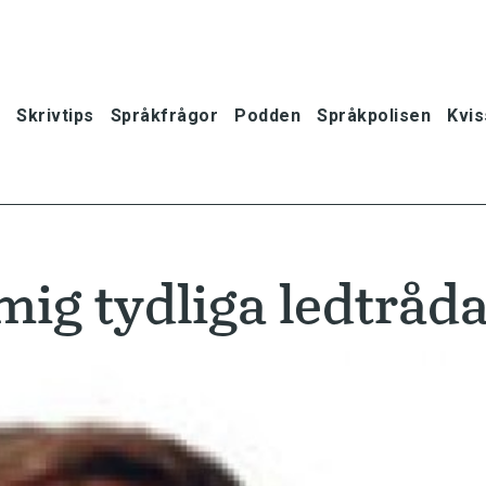
Skrivtips
Språkfrågor
Podden
Språkpolisen
Kvis
mig tydliga ledtråd
oner