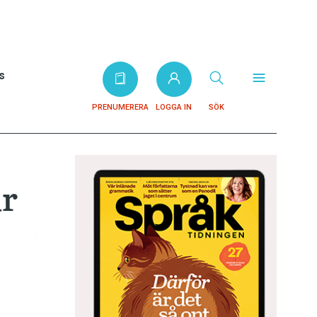
s
PRENUMERERA
LOGGA IN
SÖK
ar