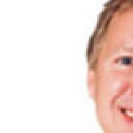
Kviss
Podden
Anmäl till 
Föreslå nyo
Annonsera
Prenumerer
Läs Språkti
Press