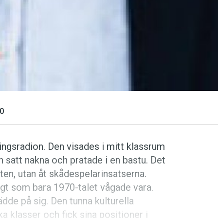
0
ingsradion. Den visades i mitt klassrum
 satt nakna och pratade i en bastu. Det
heten, utan åt skådespelarinsatserna.
igt som bara 1970-talet vågade vara.
de på sig. Den tunna kulturella
ka klasser och fick sina posi­tioner i