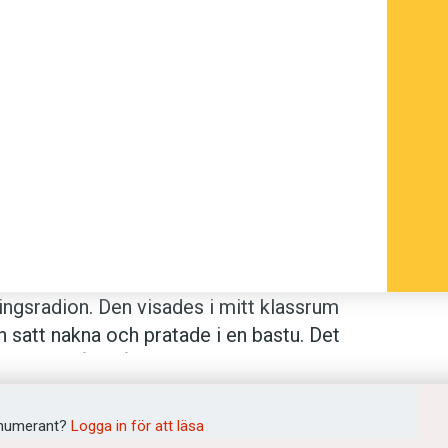
ingsradion. Den visades i mitt klassrum
 satt nakna och pratade i en bastu. Det
heten, utan åt skådespelarinsatserna.
igt som bara 1970-talet vågade vara.
de på sig. Den tunna kulturella
numerant?
Logga in för att läsa
ka klasser och fick sina posi­tioner i