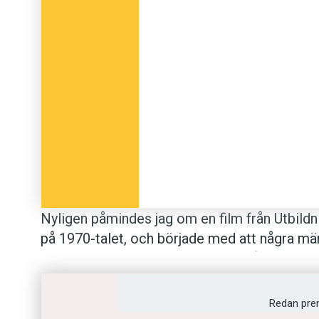
Nyligen påmindes jag om en film från Utbildn
på 1970-talet, och började med att några män
var rätt stelt, och vi fnissade. Inte åt naken
Poängen kom sedan, och allt var så övertydl
Männen gick ut i omklädningsrummet och kläd
Redan pre
fernissan visade sig: plötsligt tillhörde de oli