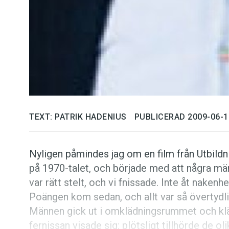
TEXT: PATRIK HADENIUS
PUBLICERAD 2009-06-1
Nyligen påmindes jag om en film från Utbildn
på 1970-talet, och började med att några män
var rätt stelt, och vi fnissade. Inte åt naken
Poängen kom sedan, och allt var så övertydl
Männen gick ut i omklädningsrummet och kläd
fernissan visade sig: plötsligt tillhörde de oli