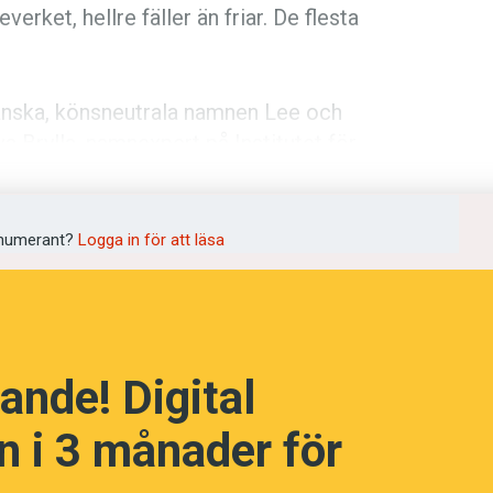
­verket, hellre fäller än friar. De flesta
anska, könsneutrala namnen Lee och
a Brylla, namnexpert på Institutet för
språkpolisen
rd
 ska vara restriktiv, överraskades
numerant?
Logga in för att läsa
om Skogsnäva, Morgonrodnad, Cloetta
a
na Brdarski. Hon vinner en lyxhelg för
ande! Digital
dningen digitalt
 i 3 månader för