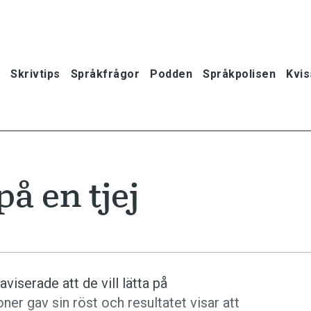
Skrivtips
Språkfrågor
Podden
Språkpolisen
Kvis
å en tjej
viserade att de vill lätta på
ner gav sin röst och resultatet visar att
oner