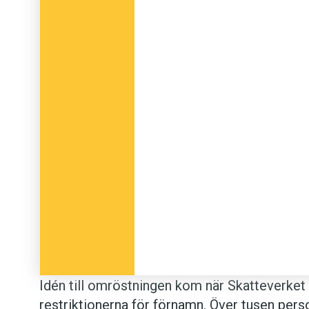
Mosse 59 %
Madison 56 %
Ford 42 %
Svärd 17 %
Lindy 17 %
Femman 13 %
Marabou 12 %
Luleå 9 %
Google 9 %
Morgonrodnad 6 %
Idén till omröstningen kom när Skatteverket a
Göken 6 %
restriktionerna för förnamn. Över tusen perso