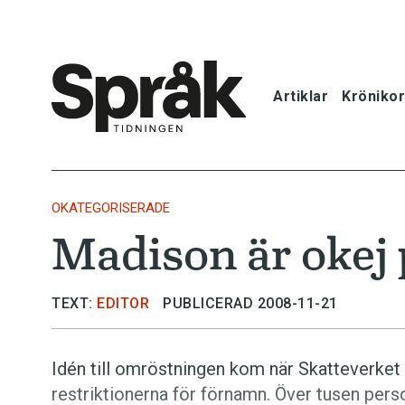
Artiklar
Krönikor
Hem
Artiklar
OKATEGORISERADE
Madison är okej p
Krönikor
Språkfrågor
TEXT:
EDITOR
PUBLICERAD 2008-11-21
Skrivtips
Idén till omröstningen kom när Skatteverket a
restriktionerna för förnamn. Över tusen perso
Bokrecensi