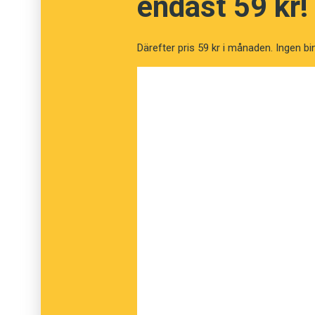
endast 59 kr!
Resultatet av Språkt
namnomröstning
Därefter pris 59 kr i månaden. Ingen bi
Flicknamn
Tuva 97 %
Lindy 93 %
Lee 73 %
Madison 71 %
Love 68 %
Cloetta 32 %
Skogsnäva 22 %
Morgonrodnad 20 %