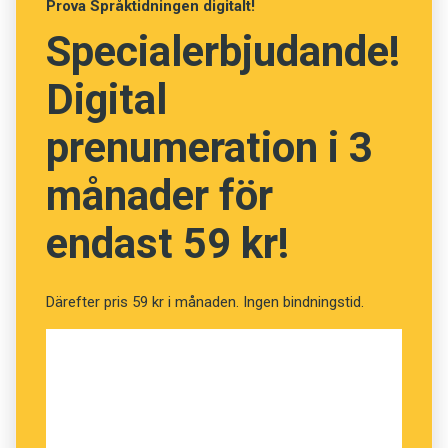
Prova Språktidningen digitalt!
talarna hade använt. ¶ Om deltagarna inte höll
Specialerbjudande!
med, däremot, var de mindre benägna att
anpassa sig efter hur talarna hade uttryckt sig.
Digital
prenumeration i 3
månader för
endast 59 kr!
Därefter pris 59 kr i månaden. Ingen bindningstid.