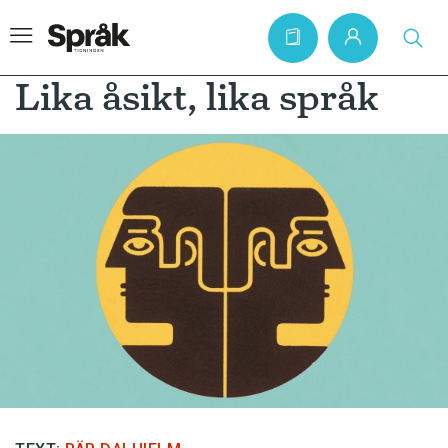
Lika åsikt, lika språk
Hem
Artiklar
Krönikor
Språkfrågor
Skrivtips
Bokrecensioner
Kviss
Podden