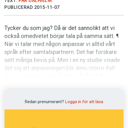
TEXT:
PÄR DALHIELM
Anmäl till språkpolisen
PUBLICERAD 2015-11-07
Föreslå nyord
Annonsera
Tycker du som jag? Då är det sannolikt att vi
Prenumerera
också omedvetet börjar tala på samma sätt. ¶
När vi talar med någon anpassar vi alltid vårt
Läs Språktidningen digitalt
språk efter samtalspartnern. Det har forskare
Press
sett många bevis på. Men i en ny studie visade
det sig att anpassningen blir ännu större ifall
den vi talar med också delar vår åsikt. ¶
Deltagarna i studien skulle beskriva vad som
hände på olika bilder, efter att först ha hört ett
antal ställningstaganden. Om testpersonerna
Redan prenumerant?
Logga in för att läsa
höll med de talare som de lyssnat på, följde
också deras beskrivning av bilden i större
utsträckning samma meningsbyggnad som