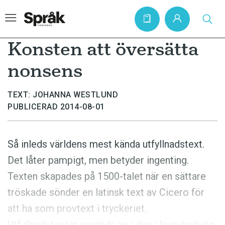
Konsten att översätta
nonsens
Hem
TEXT: JOHANNA WESTLUND
Artiklar
PUBLICERAD 2014-08-01
Krönikor
Språkfrågor
Så inleds världens mest kända utfyllnadstext.
Skrivtips
Det låter pampigt, men betyder ingenting.
Bokrecensioner
Texten skapades på 1500-talet när en sättare
tröskade sönder en latinsk text av Cicero för
Kviss
att ha som provtext i tryckeriet.
Podden
Utfyllnadstexter används än i dag i layoutarbete