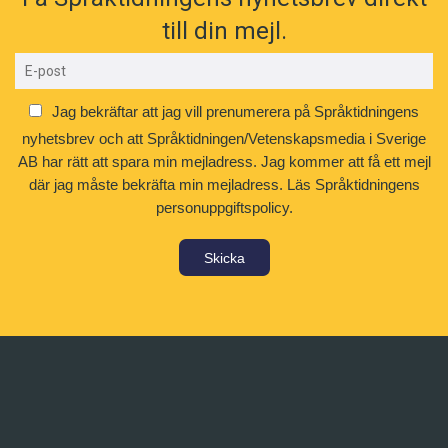
till din mejl.
Jag bekräftar att jag vill prenumerera på Språktidningens
nyhetsbrev och att Språktidningen/Vetenskapsmedia i Sverige
AB har rätt att spara min mejladress. Jag kommer att få ett mejl
där jag måste bekräfta min mejladress.
Läs Språktidningens
personuppgiftspolicy.
Skicka