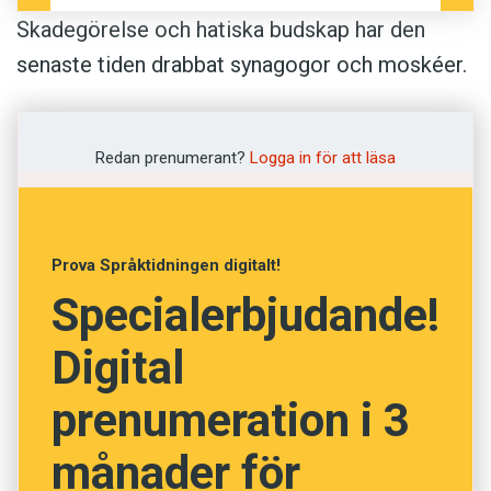
Skadegörelse och hatiska budskap har den
senaste tiden drabbat synagogor och moskéer.
Ett sätt att ta avstånd från illdåden är att
kärleksbomba
. Upsala Nya Tidning skriver om
Redan prenumerant?
Logga in för att läsa
en sådan symbolisk manifestation efter
attentat mot flera moskéer i Sverige:
”Bränderna har medfört flera manifestationer
Prova Språktidningen digitalt!
runt om i landet i syfte att visa solidaritet. I
Specialerbjudande!
Uppsala ’kärleksbombade’ hundratals människor
moskén genom att täcka entrédörrarna med
Digital
hjärtan och hälsningar.”
prenumeration i 3
månader för