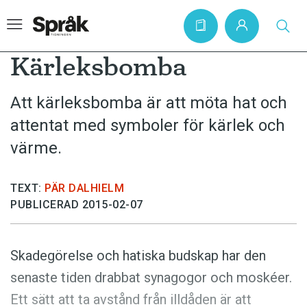
Kärleksbomba
Att kärleksbomba är att möta hat och
Hem
attentat med symboler för kärlek och
Artiklar
värme.
Krönikor
Språkfrågor
TEXT:
PÄR DALHIELM
PUBLICERAD 2015-02-07
Skrivtips
Bokrecensioner
Skadegörelse och hatiska budskap har den
Kviss
senaste tiden drabbat synagogor och moskéer.
Podden
Ett sätt att ta avstånd från illdåden är att