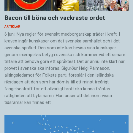
Bacon till böna och vackraste ordet
ARTIKLAR
6 juni: Nya regler för svenskt medborgarskap träder i kraft. I
kraven ingår kunskaper om det svenska samhället och i det
svenska språket. Den som inte kan bevisa sina kunskaper
genom exempelvis betyg i svenska i sfi kommer vid ett senare
tillfälle att behöva göra ett språktest. Det är ännu inte klart när
provet i svenska ska införas. Sigurður Helgi Pálmason,
alltingsledamot för Folkets parti, föreslår i den isländska
riksdagen att den som har dömts till ett minst treårigt
fängelsestraff för ett allvarligt brott ska kunna fråntas
rättigheten att byta namn. Han anser att det inom vissa
tidsramar kan finnas ett…