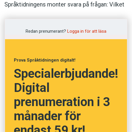
Språktidningens monter svara på frågan: Vilket
nyord tycker du ska överleva?
Här är resultatet.
Redan prenumerant?
Logga in för att läsa
hen 56 %
Prova Språktidningen digitalt!
fejla 40 %
Specialerbjudande!
nomofobi 37 %
Digital
vissla 37 %
prenumeration i 3
månader för
spökvatten 34 %
endast 59 kr!