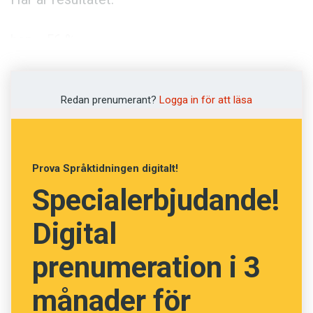
Anmäl till språkpolisen
Föreslå nyord
hen 56 %
Annonsera
fejla 40 %
Prenumerera
Redan prenumerant?
Logga in för att läsa
Läs Språktidningen digitalt
nomofobi 37 %
Press
vissla 37 %
Prova Språktidningen digitalt!
Specialerbjudande!
spökvatten 34 %
Digital
jinxa 23 %
prenumeration i 3
hubot 20 %
månader för