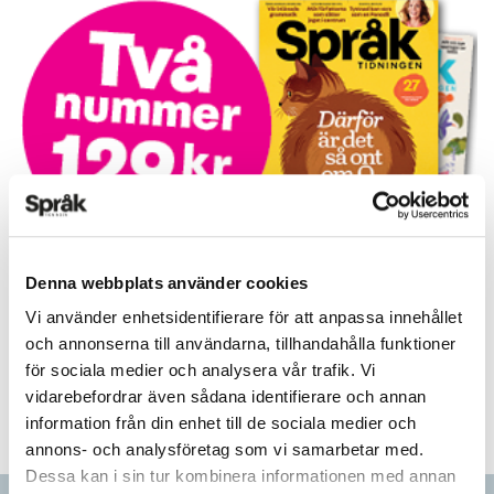
Prova på!
Denna webbplats använder cookies
Tidningen i brevlådan plus tillgång till webben och digital
Vi använder enhetsidentifierare för att anpassa innehållet
läsning med vår app
och annonserna till användarna, tillhandahålla funktioner
för sociala medier och analysera vår trafik. Vi
TVÅ NUMMER FÖR 129 KR!
vidarebefordrar även sådana identifierare och annan
information från din enhet till de sociala medier och
annons- och analysföretag som vi samarbetar med.
Dessa kan i sin tur kombinera informationen med annan