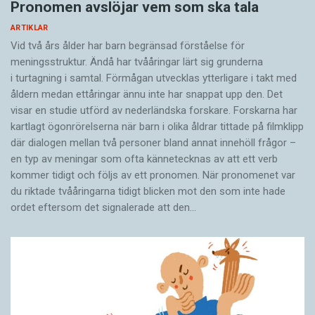
Pronomen avslöjar vem som ska tala
ARTIKLAR
Vid två års ålder har barn begränsad förståelse för
meningsstruktur. Ändå har tvååringar lärt sig grunderna
i turtagning i samtal. Förmågan utvecklas ytterligare i takt med
åldern medan ettåringar ännu inte har snappat upp den. Det
visar en studie utförd av nederländska forskare. Forskarna har
kartlagt ögonrörelserna när barn i olika åldrar tittade på filmklipp
där dialogen mellan två personer bland annat innehöll frågor –
en typ av meningar som ofta kännetecknas av att ett verb
kommer tidigt och följs av ett pronomen. När pronomenet var
du riktade tvååringarna tidigt blicken mot den som inte hade
ordet eftersom det ­signalerade att den…