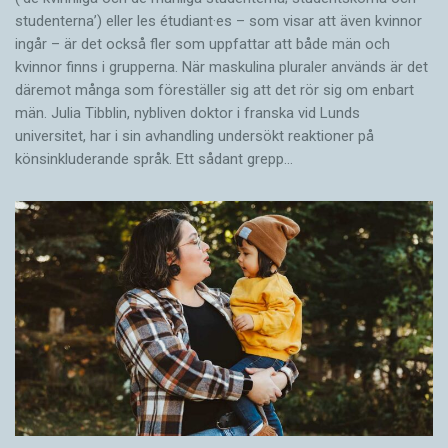
studenterna’) eller les étudiant·es – som visar att även kvinnor
ingår – är det också fler som uppfattar att både män och
kvinnor finns i grupperna. När maskulina pluraler används är det
där­emot många som föreställer sig att det rör sig om enbart
män. Julia Tibblin, nybliven doktor i franska vid Lunds
universitet, har i sin avhandling undersökt reaktioner på
könsinkluderande språk. Ett sådant grepp…