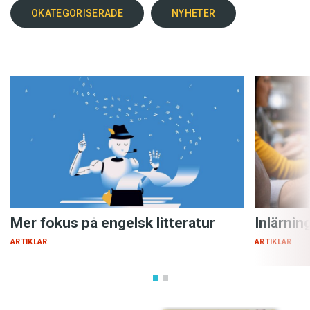
OKATEGORISERADE
NYHETER
Mer fokus på engelsk litteratur
Inlärnin
ARTIKLAR
ARTIKLAR