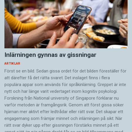
Inlärningen gynnas av gissningar
ARTIKLAR
Först se en bild. Sedan gissa ordet för det bilden föreställer för
att därefter få det rätta svaret. Det inslaget finns i flera
populära appar som används för språkinlärning. Greppet är inte
nytt och har länge varit vedertaget inom kognitiv psykologi.
Forskning från National university of Singa­pore förklarar nu
varför metoden är framgångsrik. Genom att först gissa ­söker
hjärnan mer aktivt ­efter ledtrådar eller rätt svar. Det skapar ett
engagemang som främjar minnet och inlärningen på sikt. När
rätt svar dyker upp efter gissningen förstärks minnet på ett
annat sätt än när någon direkt får se en bild tillsammans med