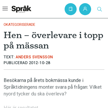
OKATEGORISERADE
Hen – överlevare i topp
Hem
på mässan
Artiklar
Krönikor
TEXT:
ANDERS SVENSSON
PUBLICERAD 2012-10-28
Språkfrågor
Skrivtips
Besökarna på årets bokmässa kunde i
Bokrecensioner
Språktidningens monter svara på frågan: Vilket
Kviss
nyord tycker du ska överleva?
Podden
Här är resultatet.