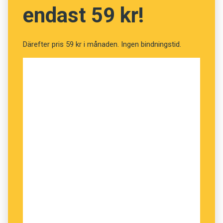
blingon 16 %
endast 59 kr!
tyckonomi 16 %
Därefter pris 59 kr i månaden. Ingen bindningstid.
kvittojournalistik 14 %
drinkorexi 7 %
Mer om omröstningen och alla nyorden på
spraktidningen.se/blogg