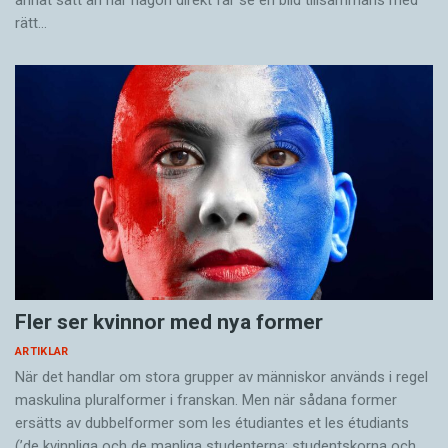
rätt…
Fler ser kvinnor med nya former
ARTIKLAR
När det handlar om stora grupper av människor används i regel
maskulina pluralformer i franskan. Men när sådana ­former
ersätts av dubbel­former som les étudiantes et les étudiants
(’de kvinnliga och de manliga studenterna; studentskorna och