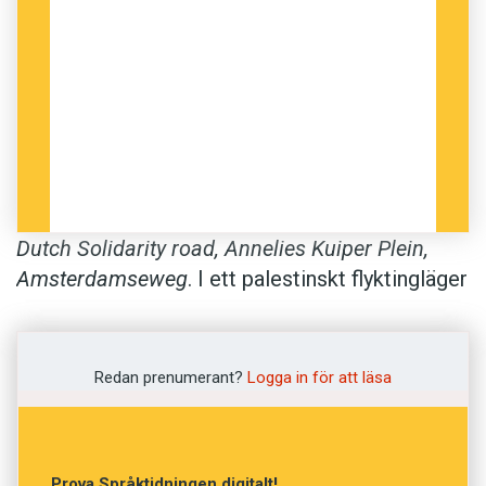
Dutch Solidarity road, Annelies Kuiper Plein,
Amsterdamseweg
. I ett palestinskt flyktingläger
finns ett antal udda namnskyltar. De är
resultatet av ett ovanligt projekt: en
välgörenhetsorganisation har krängt gatunamn i
Redan prenumerant?
Logga in för att läsa
flyktinglägret Askar på norra delen av
Västbanken.
Prova Språktidningen digitalt!