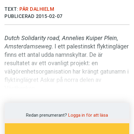
Anmäl till språkpolisen
TEXT:
PÄR DALHIELM
Föreslå nyord
PUBLICERAD 2015-02-07
Annonsera
Prenumerera
Dutch Solidarity road, Annelies Kuiper Plein,
Amsterdamseweg
. I ett palestinskt flyktingläger
Läs Språktidningen digitalt
finns ett antal udda namnskyltar. De är
Press
resultatet av ett ovanligt projekt: en
välgörenhetsorganisation har krängt gatunamn i
flyktinglägret Askar på norra delen av
Västbanken.
Det började med att två nederländska
reklammakare kom i kontakt med ett barn- och
Redan prenumerant?
Logga in för att läsa
ungdomscenter i lägret. Centret var i dåligt
skick, och de bestämde sig för att använda sina