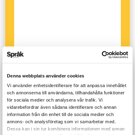
rättigheter, köpte därefter gataunamnet
@arjanelfassed tweetstreet för 100 euro.
Nyheten spred sig snabbt över Twitter, och
internationella nyhetskanaler som CNN hörde
av sig. Bidragen flödade in från Sydafrika,
Nepal, Australien, Tyskland och flera andra
länder. Folk ville namnge gator efter sina barn,
bortgångna släktingar, företag, sin partner eller
Denna webbplats använder cookies
ett musikband.
Vi använder enhetsidentifierare för att anpassa innehållet
och annonserna till användarna, tillhandahålla funktioner
Projektet avslutades 2011. Då hade man samlat
för sociala medier och analysera vår trafik. Vi
ihop 25 000 euro.
vidarebefordrar även sådana identifierare och annan
information från din enhet till de sociala medier och
annons- och analysföretag som vi samarbetar med.
Dessa kan i sin tur kombinera informationen med annan