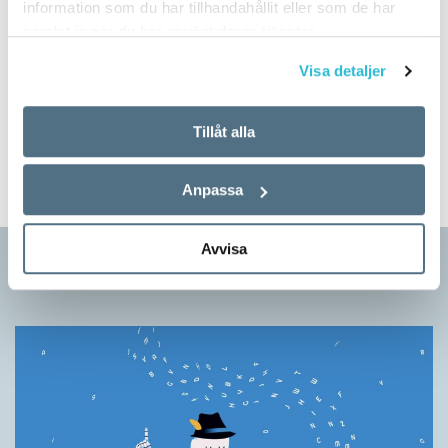
information som du har tillhandahållit eller som de har
samlat in när du har använt deras tjänster.
Prova på!
Visa detaljer
Tidningen i brevlådan plus tillgång till webben och digital
läsning med vår app
Tillåt alla
TVÅ NUMMER FÖR 129 KR!
Anpassa
Avvisa
Artiklar