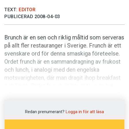
Anmäl till språkpolisen
TEXT:
EDITOR
Föreslå nyord
PUBLICERAD 2008-04-03
Annonsera
Prenumerera
Brunch är en sen och riklig måltid som serveras
Läs Språktidningen digitalt
på allt fler restauranger i Sverige. Frunch är ett
svenskare ord för denna smaskiga företeelse.
Press
Ordet frunch är en sammandragning av frukost
och lunch, i analogi med den engelska
motsvarigheten, där man dragit ihop breakfast
och lunch. Ordet frunch är inte nytt, men har
ökat i användning de senaste två åren. Frunch är
en naturlig och självklar ordbildning för
fenomenet ifråga.
Redan prenumerant?
Logga in för att läsa