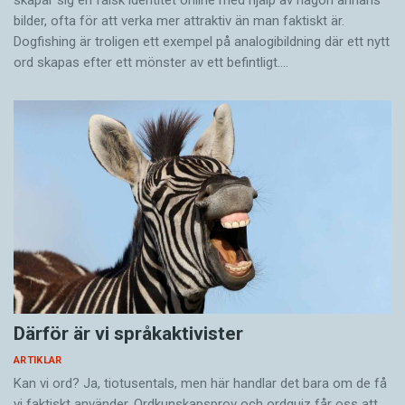
skapar sig en falsk identitet online med hjälp av någon annans
bilder, ofta för att verka mer attraktiv än man faktiskt är.
Dogfishing är troligen ett exempel på analogibildning där ett nytt
ord skapas efter ett mönster av ett befintligt.…
Därför är vi språkaktivister
ARTIKLAR
Kan vi ord? Ja, tiotusentals, men här handlar det bara om de få
vi faktiskt använder. Ordkunskapsprov och ordquiz får oss att