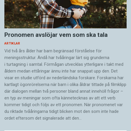
Pronomen avslöjar vem som ska tala
ARTIKLAR
Vid två års ålder har barn begränsad förståelse för
meningsstruktur. Ändå har tvååringar lärt sig grunderna
i turtagning i samtal. Förmågan utvecklas ytterligare i takt med
åldern medan ettåringar ännu inte har snappat upp den. Det
visar en studie utförd av nederländska forskare. Forskarna har
kartlagt ögonrörelserna när barn i olika åldrar tittade på filmklipp
där dialogen mellan två personer bland annat innehöll frågor –
en typ av meningar som ofta kännetecknas av att ett verb
kommer tidigt och följs av ett pronomen. När pronomenet var
du riktade tvååringarna tidigt blicken mot den som inte hade
ordet eftersom det ­signalerade att den…