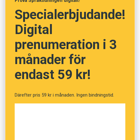
Prova Språktidningen digitalt!
en naturlig och självklar ordbildning för
Specialerbjudande!
fenomenet ifråga.
Digital
prenumeration i 3
månader för
endast 59 kr!
Därefter pris 59 kr i månaden. Ingen bindningstid.