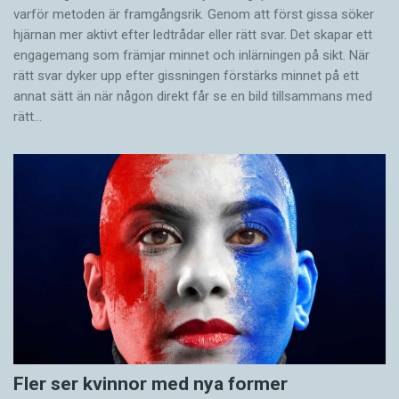
varför metoden är framgångsrik. Genom att först gissa ­söker
hjärnan mer aktivt ­efter ledtrådar eller rätt svar. Det skapar ett
engagemang som främjar minnet och inlärningen på sikt. När
rätt svar dyker upp efter gissningen förstärks minnet på ett
annat sätt än när någon direkt får se en bild tillsammans med
rätt…
Fler ser kvinnor med nya former