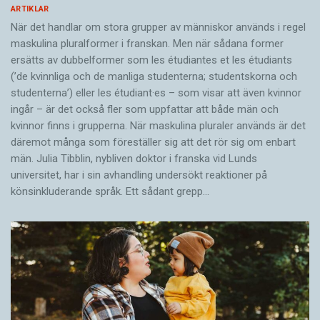
ARTIKLAR
När det handlar om stora grupper av människor används i regel
maskulina pluralformer i franskan. Men när sådana ­former
ersätts av dubbel­former som les étudiantes et les étudiants
(’de kvinnliga och de manliga studenterna; studentskorna och
studenterna’) eller les étudiant·es – som visar att även kvinnor
ingår – är det också fler som uppfattar att både män och
kvinnor finns i grupperna. När maskulina pluraler används är det
där­emot många som föreställer sig att det rör sig om enbart
män. Julia Tibblin, nybliven doktor i franska vid Lunds
universitet, har i sin avhandling undersökt reaktioner på
könsinkluderande språk. Ett sådant grepp…