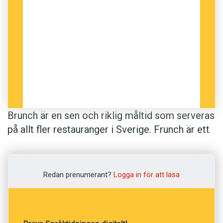
Brunch är en sen och riklig måltid som serveras
på allt fler restauranger i Sverige. Frunch är ett
svenskare ord för denna smaskiga företeelse.
Ordet frunch är en sammandragning av frukost
och lunch, i analogi med den engelska
Redan prenumerant?
Logga in för att läsa
motsvarigheten, där man dragit ihop breakfast
och lunch. Ordet frunch är inte nytt, men har
ökat i användning de senaste två åren. Frunch är