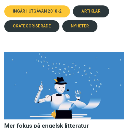
INGÅR I UTGÅVAN 2018-2
ARTIKLAR
OKATEGORISERADE
NYHETER
Mer fokus på engelsk litteratur