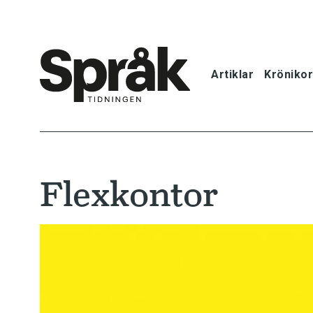
Artiklar
Krönikor
Hem
Artiklar
Flexkontor
Krönikor
Språkfrågor
Skrivtips
Bokrecensi