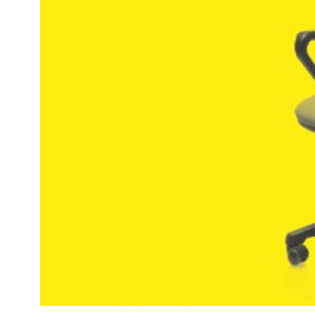
Kviss
Podden
Anmäl till 
Föreslå nyo
Annonsera
Prenumerer
Läs Språkti
Press