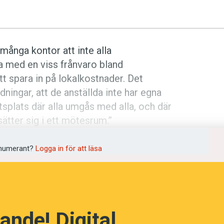
ånga kontor att inte alla
ra med en viss frånvaro bland
tt spara in på lokalkostnader. Det
ningar, att de anställda inte har egna
tsplats där alla umgås med alla, och där
sätter sig i ett mötesrum.”
numerant?
Logga in för att läsa
ande! Digital