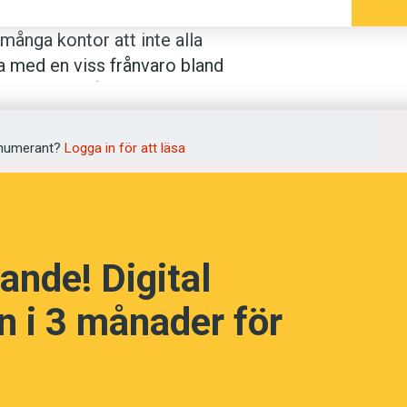
ånga kontor att inte alla
ra med en viss frånvaro bland
tt spara in på lokalkostnader. Det
ningar, att de anställda inte har egna
tsplats där alla umgås med alla, och där
numerant?
Logga in för att läsa
sätter sig i ett mötesrum.”
ande! Digital
 i 3 månader för