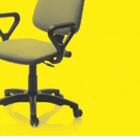
språkpolisen
rd
a
dningen digitalt