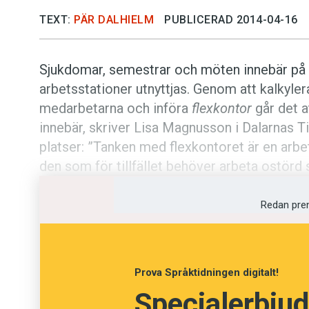
TEXT:
PÄR DALHIELM
PUBLICERAD 2014-04-16
Sjukdomar, semestrar och möten innebär på m
arbetsstationer utnyttjas. Genom att kalkyle
medarbetarna och införa
flexkontor
går det a
innebär, skriver Lisa Magnusson i Dalarnas Tid
platser: ”Tanken med flexkontoret är en arbe
den som för tillfället behöver arbeta ostörd 
Redan pre
Prova Språktidningen digitalt!
Specialerbjud