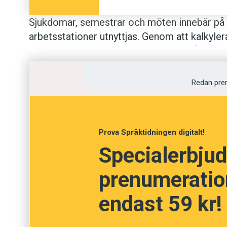
Sjukdomar, semestrar och möten innebär på m
arbetsstationer utnyttjas. Genom att kalkyle
medarbetarna och införa
flexkontor
går det a
innebär, skriver Lisa Magnusson i Dalarnas Tid
platser: ”Tanken med flexkontoret är en arbe
Redan pre
den som för tillfället behöver arbeta ostörd 
Prova Språktidningen digitalt!
Specialerbjud
prenumeration
endast 59 kr!