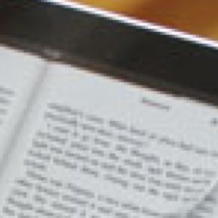
språkpolisen
rd
a
dningen digitalt