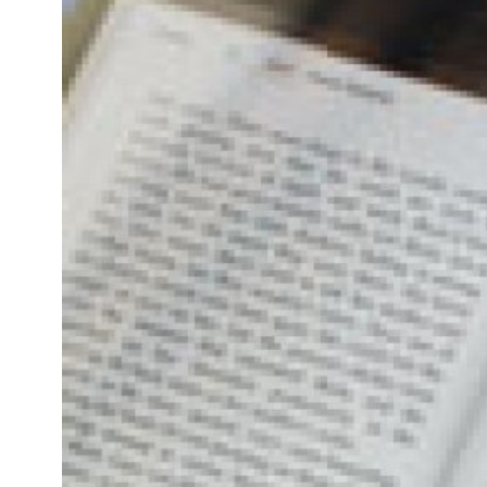
Kviss
Podden
Anmäl till 
Föreslå nyo
Annonsera
Prenumerer
Läs Språkti
Press