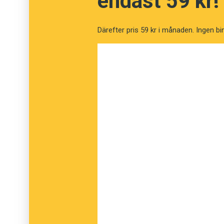
endast 59 kr!
Ipad är kopplad till Apples nätbokhandel Ibo
Därefter pris 59 kr i månaden. Ingen bi
nätbokhandel. Frågan om exklusivitet och lås
het framöver.
Till andra läsplattor kan man ladda ner böcker
sedan föra över dem till läsplattan. Ingen av
utföra detta.
Amazon har sålt e-böcker till Kindle med förlust
förlagen. Detta har gjort de amerikanska fö
etablerar en prisnivå som inte ger dem chans 
gjorde entré jublade förlagen eftersom man
prismodell med högre priser för böckerna.
Personerna i Inuses test tyckte e-böcker var 