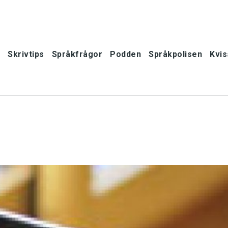
Skrivtips
Språkfrågor
Podden
Språkpolisen
Kvis
oner