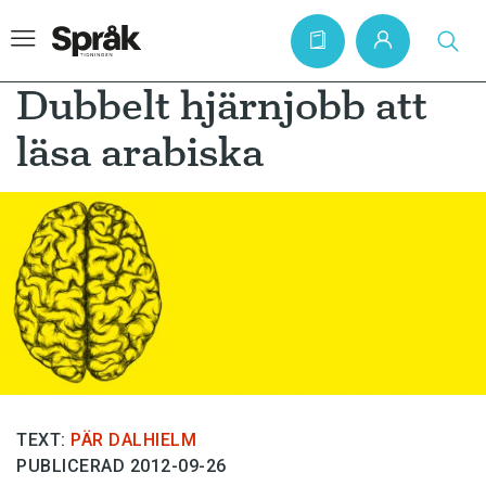
Dubbelt hjärnjobb att
läsa arabiska
Hem
Artiklar
Krönikor
Språkfrågor
Skrivtips
Bokrecensioner
Kviss
TEXT:
PÄR DALHIELM
Podden
PUBLICERAD 2012-09-26