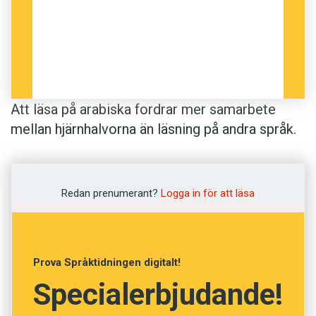
Att läsa på arabiska fordrar mer samarbete
mellan hjärnhalvorna än läsning på andra språk.
Det menar hjärnforskaren Raphiq Ibrahim.
Lite förenklat kan man säga att höger hjärnhalva
Redan prenumerant?
Logga in för att läsa
styr vår känsla för form och helheter, medan
vänster sida ansvarar för vår verbala förmåga.
Prova Språktidningen digitalt!
– När vi läser aktiveras båda hjärnhalvorna, men
Specialerbjudande!
hur arbetet delas upp beror på skriftspråkets
utformning, säger Raphiq Ibrahim.