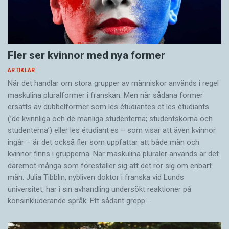
Fler ser kvinnor med nya former
ARTIKLAR
När det handlar om stora grupper av människor används i regel
maskulina pluralformer i franskan. Men när sådana ­former
ersätts av dubbel­former som les étudiantes et les étudiants
(’de kvinnliga och de manliga studenterna; studentskorna och
studenterna’) eller les étudiant·es – som visar att även kvinnor
ingår – är det också fler som uppfattar att både män och
kvinnor finns i grupperna. När maskulina pluraler används är det
där­emot många som föreställer sig att det rör sig om enbart
män. Julia Tibblin, nybliven doktor i franska vid Lunds
universitet, har i sin avhandling undersökt reaktioner på
könsinkluderande språk. Ett sådant grepp…