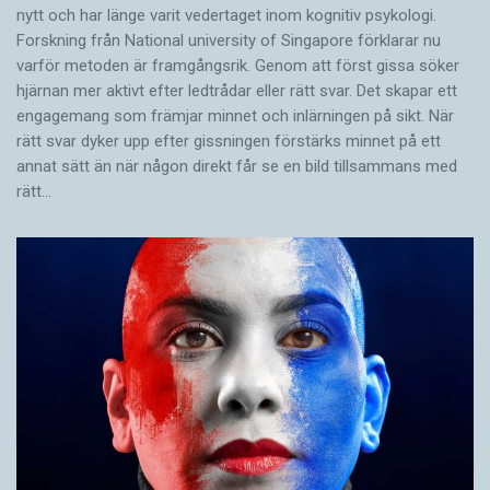
nytt och har länge varit vedertaget inom kognitiv psykologi.
Forskning från National university of Singa­pore förklarar nu
varför metoden är framgångsrik. Genom att först gissa ­söker
hjärnan mer aktivt ­efter ledtrådar eller rätt svar. Det skapar ett
engagemang som främjar minnet och inlärningen på sikt. När
rätt svar dyker upp efter gissningen förstärks minnet på ett
annat sätt än när någon direkt får se en bild tillsammans med
rätt…