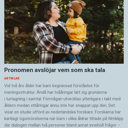
Pronomen avslöjar vem som ska tala
ARTIKLAR
Vid två års ålder har barn begränsad förståelse för
meningsstruktur. Ändå har tvååringar lärt sig grunderna
i turtagning i samtal. Förmågan utvecklas ytterligare i takt med
åldern medan ettåringar ännu inte har snappat upp den. Det
visar en studie utförd av nederländska forskare. Forskarna har
kartlagt ögonrörelserna när barn i olika åldrar tittade på filmklipp
där dialogen mellan två personer bland annat innehöll frågor –