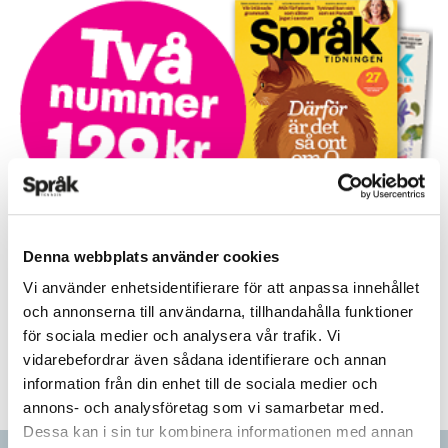
Prova på!
Denna webbplats använder cookies
Tidningen i brevlådan plus tillgång till webben och digital
Vi använder enhetsidentifierare för att anpassa innehållet
läsning med vår app
och annonserna till användarna, tillhandahålla funktioner
för sociala medier och analysera vår trafik. Vi
TVÅ NUMMER FÖR 129 KR!
vidarebefordrar även sådana identifierare och annan
information från din enhet till de sociala medier och
annons- och analysföretag som vi samarbetar med.
Dessa kan i sin tur kombinera informationen med annan