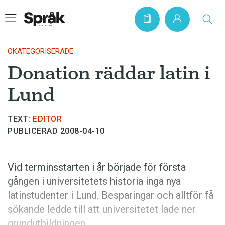
OKATEGORISERADE
Donation räddar latin i
Hem
Lund
Artiklar
Krönikor
TEXT:
EDITOR
PUBLICERAD 2008-04-10
Språkfrågor
Skrivtips
Vid terminsstarten i år började för första
Bokrecensioner
gången i universitetets historia inga nya
Kviss
latinstudenter i Lund. Besparingar och alltför få
sökande ledde till att universitetet lade ner
Podden
grundutbildningen.