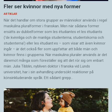
Fler ser kvinnor med nya former
ARTIKLAR
När det handlar om stora grupper av människor används i regel
maskulina pluralformer i franskan. Men när sådana ­former
ersätts av dubbel­former som les étudiantes et les étudiants
(’de kvinnliga och de manliga studenterna; studentskorna och
studenterna’) eller les étudiant·es – som visar att även kvinnor
ingår – är det också fler som uppfattar att både män och
kvinnor finns i grupperna. När maskulina pluraler används är det
där­emot många som föreställer sig att det rör sig om enbart
män. Julia Tibblin, nybliven doktor i franska vid Lunds
universitet, har i sin avhandling undersökt reaktioner på
könsinkluderande språk. Ett sådant grepp…