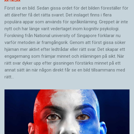
ARTIKLAR
Först se en bild. Sedan gissa ordet för det bilden föreställer för
att därefter få det rätta svaret. Det inslaget finns i flera
populära appar som används för språkinlärning. Greppet är inte
nytt och har länge varit vedertaget inom kognitiv psykologi.
Forskning från National university of Singa­pore förklarar nu
varför metoden är framgångsrik. Genom att först gissa ­söker
hjärnan mer aktivt ­efter ledtrådar eller rätt svar. Det skapar ett
engagemang som främjar minnet och inlärningen på sikt. När
rätt svar dyker upp efter gissningen förstärks minnet på ett
annat sätt än när någon direkt får se en bild tillsammans med
rätt…