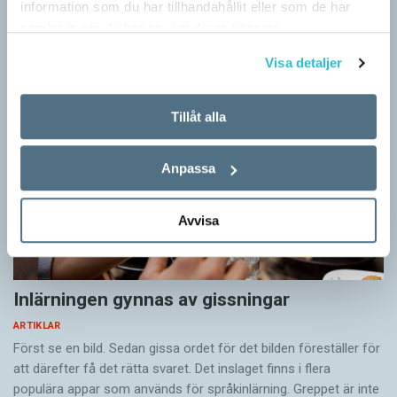
information som du har tillhandahållit eller som de har
Artiklar
samlat in när du har använt deras tjänster.
Visa detaljer
Tillåt alla
Anpassa
Avvisa
Inlärningen gynnas av gissningar
ARTIKLAR
Först se en bild. Sedan gissa ordet för det bilden föreställer för
att därefter få det rätta svaret. Det inslaget finns i flera
populära appar som används för språkinlärning. Greppet är inte