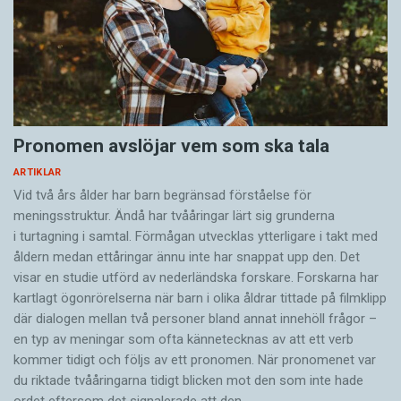
Pronomen avslöjar vem som ska tala
ARTIKLAR
Vid två års ålder har barn begränsad förståelse för
meningsstruktur. Ändå har tvååringar lärt sig grunderna
i turtagning i samtal. Förmågan utvecklas ytterligare i takt med
åldern medan ettåringar ännu inte har snappat upp den. Det
visar en studie utförd av nederländska forskare. Forskarna har
kartlagt ögonrörelserna när barn i olika åldrar tittade på filmklipp
där dialogen mellan två personer bland annat innehöll frågor –
en typ av meningar som ofta kännetecknas av att ett verb
kommer tidigt och följs av ett pronomen. När pronomenet var
du riktade tvååringarna tidigt blicken mot den som inte hade
ordet eftersom det ­signalerade att den…