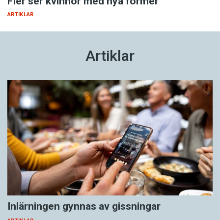
Fler ser kvinnor med nya former
ARTIKLAR
Artiklar
Inlärningen gynnas av gissningar