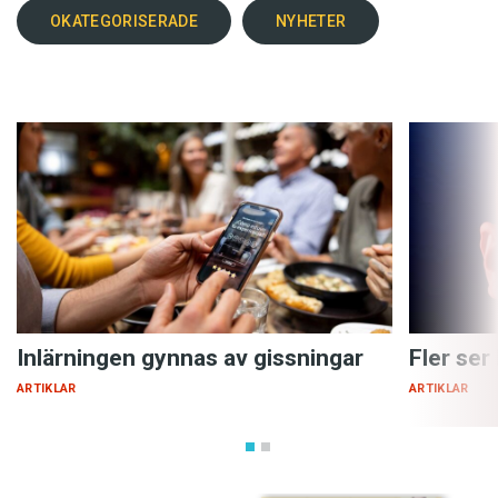
OKATEGORISERADE
NYHETER
Inlärningen gynnas av gissningar
Fler ser
ARTIKLAR
ARTIKLAR