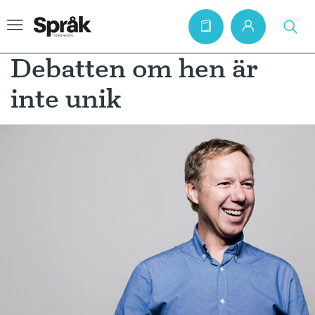
Debatten om hen är
inte unik
Hem
Artiklar
Krönikor
Språkfrågor
Skrivtips
Bokrecensioner
Kviss
Podden