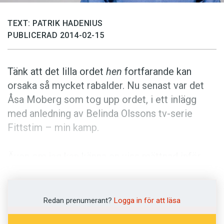
Anmäl till språkpolisen
Föreslå nyord
TEXT: PATRIK HADENIUS
PUBLICERAD 2014-02-15
Annonsera
Prenumerera
Tänk att det lilla ordet
hen
fortfarande kan
Läs Språktidningen digitalt
orsaka så mycket rabalder. Nu senast var det
Press
Åsa Moberg som tog upp ordet, i ett inlägg
med anledning av Belinda Olssons tv-serie
Fittstim – min kamp.
Även om jag kan känna en viss mättnad inför
debatten om
hen
, är jag som språkintresserad
glad när språk används som verktyg i olika
debatter. Särskilt när debattörerna, som Åsa
Redan prenumerant?
Logga in för att läsa
Moberg, lyfter blicken.