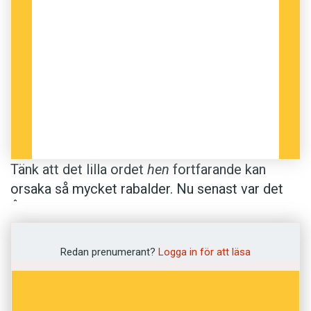
Tänk att det lilla ordet
hen
fortfarande kan
orsaka så mycket rabalder. Nu senast var det
Åsa Moberg som tog upp ordet, i ett inlägg
med anledning av Belinda Olssons tv-serie
Fittstim – min kamp.
Redan prenumerant?
Logga in för att läsa
Även om jag kan känna en viss mättnad inför
debatten om
hen
, är jag som språkintresserad