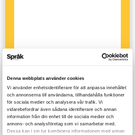
Kina i början på 1900-talet. Där gick
språkutvecklingen i motsatt riktning; man hade
hen,
men ville kunna skilja ut
hon
och
han
. Här
var det inte feminister som försökte påverka
utvecklingen, utan progressiva översättare. De
behövde fler nyanser när de skulle översätta till
exempel Strindberg till kinesiska. Texterna blev
svåröversatta utan distinktionen mellan
hon
och
han
.
Denna webbplats använder cookies
Vi använder enhetsidentifierare för att anpassa innehållet
Ja, det finns praktiska och samhällsengagerade
och annonserna till användarna, tillhandahålla funktioner
skäl att introducera nya pronomen, och att
för sociala medier och analysera vår trafik. Vi
diskutera språk i allmänhet. Språk kan helt
vidarebefordrar även sådana identifierare och annan
information från din enhet till de sociala medier och
enkelt användas till allt.
annons- och analysföretag som vi samarbetar med.
Dessa kan i sin tur kombinera informationen med annan