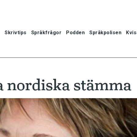
Skrivtips
Språkfrågor
Podden
Språkpolisen
Kvis
a nordiska stämma
oner