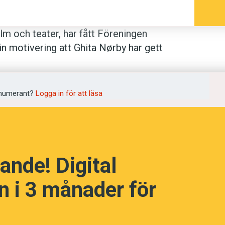
lm och teater, har fått Föreningen
in motivering att Ghita Nørby har gett
lkänd för den nordiska publiken genom
 har även medverkat i produktioner i
 goda viljan, Pensionat Oskar, Maria
numerant?
Logga in för att läsa
ni, som gav henne en Guldbagge.
kämpar för att Norden ska hålla
ta Nørby i ett uttalande.
ande! Digital
 i 3 månader för