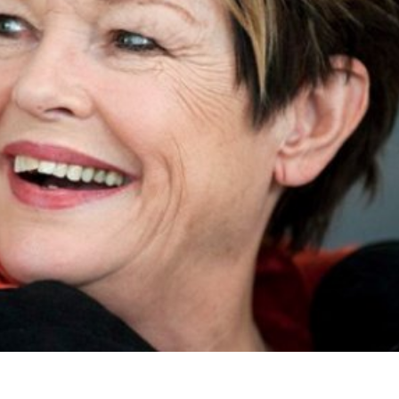
språkpolisen
rd
a
dningen digitalt