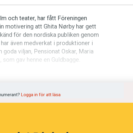
lm och teater, har fått Föreningen
in motivering att Ghita Nørby har gett
lkänd för den nordiska publiken genom
 har även medverkat i produktioner i
 goda viljan, Pensionat Oskar, Maria
ni, som gav henne en Guldbagge.
kämpar för att Norden ska hålla
ta Nørby i ett uttalande.
numerant?
Logga in för att läsa