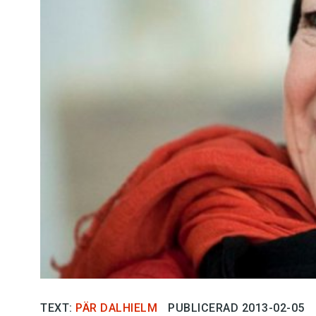
Kviss
Podden
Anmäl till 
Föreslå nyo
Annonsera
Prenumerer
Läs Språkti
Press
TEXT:
PÄR DALHIELM
PUBLICERAD 2013-02-05