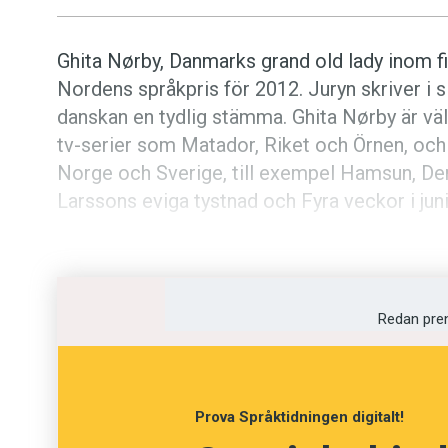
Ghita Nørby, Danmarks grand old lady inom fi
Nordens språkpris för 2012. Juryn skriver i s
danskan en tydlig stämma. Ghita Nørby är vä
tv-serier som Matador, Riket och Örnen, och
Norge och Sverige, till exempel Hamsun, Den
Larssons eviga tystnad och Fyra veckor i ju
– Språket förenar oss och bygger broar, jag 
samman, att vi ska förstå varandra, säger Ghi
Redan pre
Prova Språktidningen digitalt!