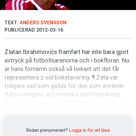
Anmäl till språkpolisen
Föreslå nyord
TEXT:
ANDERS SVENSSON
Annonsera
PUBLICERAD 2012-03-16
Prenumerera
Läs Språktidningen digitalt
Zlatan Ibrahimovićs framfart har inte bara gjort
Press
avtryck på fotbollsarenorna och i bokfloran. Nu
är hans förnamn också så bekant att det får
representera z vid bokstavering. ¶ Zäta var
tidigare vad som gällde för den som använde
Bilprovningens automatiska telefonbokning.
Den som vänder sig till företaget för att boka
tid får rabbla en välkänd ramsa för vad som står
på registreringsskylten – från Adam för a till
Östen för ö. Marit Thorin, informatör på
Redan prenumerant?
Logga in för att läsa