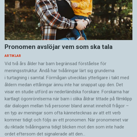
Pronomen avslöjar vem som ska tala
ARTIKLAR
Vid två års ålder har barn begränsad förståelse för
meningsstruktur. Ändå har tvååringar lärt sig grunderna
i turtagning i samtal. Förmågan utvecklas ytterligare i takt med
åldern medan ettåringar ännu inte har snappat upp den. Det
visar en studie utförd av nederländska forskare. Forskarna har
kartlagt ögonrörelserna när barn i olika åldrar tittade på filmklipp
där dialogen mellan två personer bland annat innehöll frågor –
en typ av meningar som ofta kännetecknas av att ett verb
kommer tidigt och följs av ett pronomen. När pronomenet var
du riktade tvååringarna tidigt blicken mot den som inte hade
ordet eftersom det ­signalerade att den…