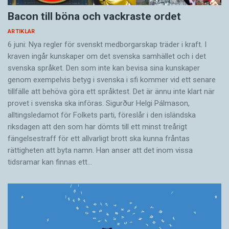
Bacon till böna och vackraste ordet
ARTIKLAR
6 juni: Nya regler för svenskt medborgarskap träder i kraft. I
kraven ingår kunskaper om det svenska samhället och i det
svenska språket. Den som inte kan bevisa sina kunskaper
genom exempelvis betyg i svenska i sfi kommer vid ett senare
tillfälle att behöva göra ett språktest. Det är ännu inte klart när
provet i svenska ska införas. Sigurður Helgi Pálmason,
alltingsledamot för Folkets parti, föreslår i den isländska
riksdagen att den som har dömts till ett minst treårigt
fängelsestraff för ett allvarligt brott ska kunna fråntas
rättigheten att byta namn. Han anser att det inom vissa
tidsramar kan finnas ett…