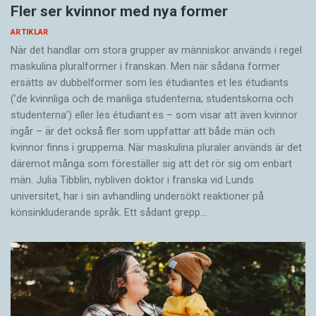
Fler ser kvinnor med nya former
ARTIKLAR
När det handlar om stora grupper av människor används i regel
maskulina pluralformer i franskan. Men när sådana ­former
ersätts av dubbel­former som les étudiantes et les étudiants
(’de kvinnliga och de manliga studenterna; studentskorna och
studenterna’) eller les étudiant·es – som visar att även kvinnor
ingår – är det också fler som uppfattar att både män och
kvinnor finns i grupperna. När maskulina pluraler används är det
där­emot många som föreställer sig att det rör sig om enbart
män. Julia Tibblin, nybliven doktor i franska vid Lunds
universitet, har i sin avhandling undersökt reaktioner på
könsinkluderande språk. Ett sådant grepp…