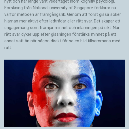
nytt och har länge varit vedertaget inom kognitiv psykologi.
Forskning från National university of Singa­pore förklarar nu
varför metoden är framgångsrik. Genom att först gissa ­söker
hjärnan mer aktivt ­efter ledtrådar eller rätt svar. Det skapar ett
engagemang som främjar minnet och inlärningen på sikt. När
rätt svar dyker upp efter gissningen förstärks minnet på ett
annat sätt än när någon direkt får se en bild tillsammans med
rätt…