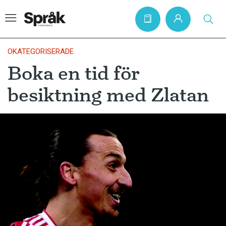
OKATEGORISERADE
Boka en tid för
Hem
besiktning med Zlatan
Artiklar
Krönikor
Språkfrågor
Skrivtips
Bokrecensioner
Kviss
Podden