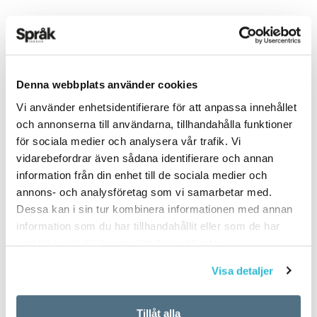
ARTIKLAR
OKATEGORISERADE
Denna webbplats använder cookies
5 vanligaste
Vi använder enhetsidentifierare för att anpassa innehållet
svenskspråkiga första
och annonserna till användarna, tillhandahålla funktioner
för sociala medier och analysera vår trafik. Vi
förnamnen för nyfödda
vidarebefordrar även sådana identifierare och annan
information från din enhet till de sociala medier och
i Finland 2017
annons- och analysföretag som vi samarbetar med.
Dessa kan i sin tur kombinera informationen med annan
information som du har tillhandahållit eller som de har
TEXT:
ANDERS SVENSSON
samlat in när du har använt deras tjänster.
PUBLICERAD 2018-06-14
Visa detaljer
Flickor
Tillåt alla