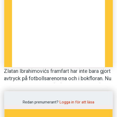
Zlatan Ibrahimovićs framfart har inte bara gjort
avtryck på fotbollsarenorna och i bokfloran. Nu
är hans förnamn också så bekant att det får
representera z vid bokstavering. ¶ Zäta var
tidigare vad som gällde för den som använde
Redan prenumerant?
Logga in för att läsa
Bilprovningens automatiska telefonbokning.
Den som vänder sig till företaget för att boka