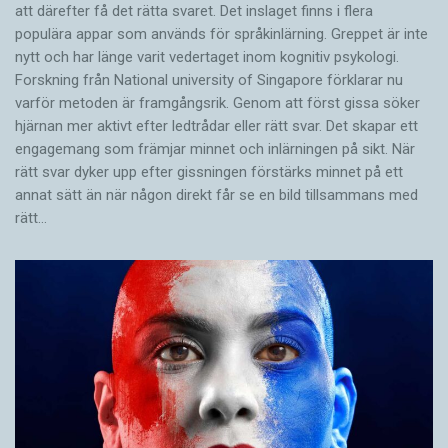
att därefter få det rätta svaret. Det inslaget finns i flera
populära appar som används för språkinlärning. Greppet är inte
nytt och har länge varit vedertaget inom kognitiv psykologi.
Forskning från National university of Singa­pore förklarar nu
varför metoden är framgångsrik. Genom att först gissa ­söker
hjärnan mer aktivt ­efter ledtrådar eller rätt svar. Det skapar ett
engagemang som främjar minnet och inlärningen på sikt. När
rätt svar dyker upp efter gissningen förstärks minnet på ett
annat sätt än när någon direkt får se en bild tillsammans med
rätt…