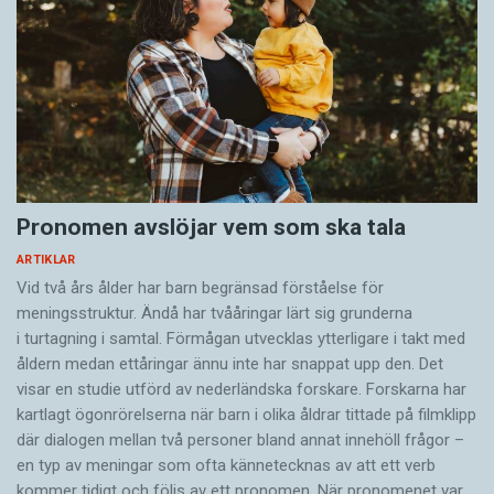
Pronomen avslöjar vem som ska tala
ARTIKLAR
Vid två års ålder har barn begränsad förståelse för
meningsstruktur. Ändå har tvååringar lärt sig grunderna
i turtagning i samtal. Förmågan utvecklas ytterligare i takt med
åldern medan ettåringar ännu inte har snappat upp den. Det
visar en studie utförd av nederländska forskare. Forskarna har
kartlagt ögonrörelserna när barn i olika åldrar tittade på filmklipp
där dialogen mellan två personer bland annat innehöll frågor –
en typ av meningar som ofta kännetecknas av att ett verb
kommer tidigt och följs av ett pronomen. När pronomenet var