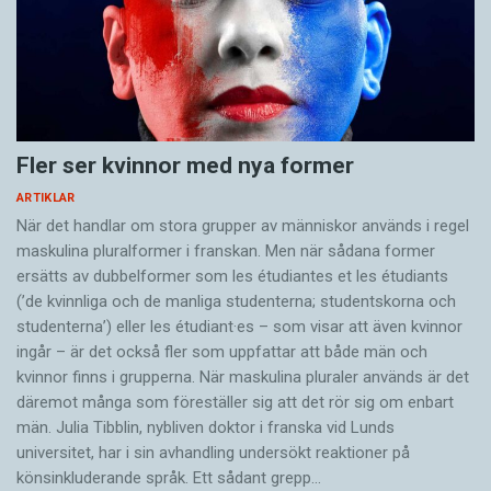
Fler ser kvinnor med nya former
ARTIKLAR
När det handlar om stora grupper av människor används i regel
maskulina pluralformer i franskan. Men när sådana ­former
ersätts av dubbel­former som les étudiantes et les étudiants
(’de kvinnliga och de manliga studenterna; studentskorna och
studenterna’) eller les étudiant·es – som visar att även kvinnor
ingår – är det också fler som uppfattar att både män och
kvinnor finns i grupperna. När maskulina pluraler används är det
där­emot många som föreställer sig att det rör sig om enbart
män. Julia Tibblin, nybliven doktor i franska vid Lunds
universitet, har i sin avhandling undersökt reaktioner på
könsinkluderande språk. Ett sådant grepp…