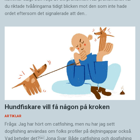
du riktade tvååringarna tidigt blicken mot den som inte hade
ordet eftersom det ­signalerade att den…
Hundfiskare vill få någon på kroken
ARTIKLAR
Fråga: Jag har hört om catfishing, men nu har jag sett
dogfishing användas om folks profiler på dejtningappar också.
Vad betyder det? Jona Svar: Både catfishing och dogfishing