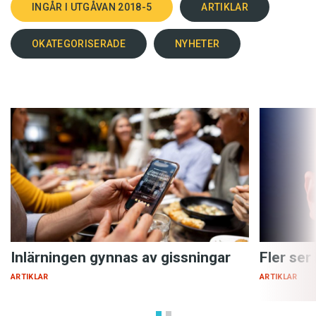
INGÅR I UTGÅVAN 2018-5
ARTIKLAR
OKATEGORISERADE
NYHETER
Inlärningen gynnas av gissningar
Fler ser
ARTIKLAR
ARTIKLAR