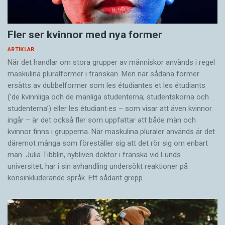
Fler ser kvinnor med nya former
ARTIKLAR
När det handlar om stora grupper av människor används i regel
maskulina pluralformer i franskan. Men när sådana ­former
ersätts av dubbel­former som les étudiantes et les étudiants
(’de kvinnliga och de manliga studenterna; studentskorna och
studenterna’) eller les étudiant·es – som visar att även kvinnor
ingår – är det också fler som uppfattar att både män och
kvinnor finns i grupperna. När maskulina pluraler används är det
där­emot många som föreställer sig att det rör sig om enbart
män. Julia Tibblin, nybliven doktor i franska vid Lunds
universitet, har i sin avhandling undersökt reaktioner på
könsinkluderande språk. Ett sådant grepp…