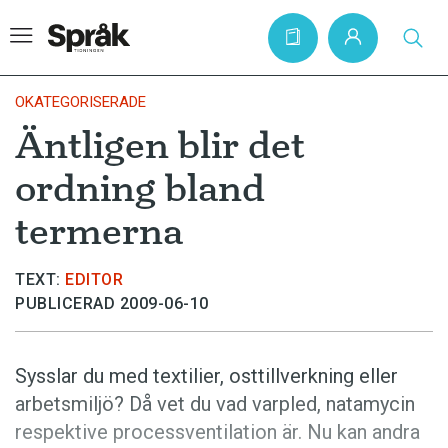
OKATEGORISERADE
Äntligen blir det
Hem
ordning bland
Artiklar
termerna
Krönikor
Språkfrågor
TEXT:
EDITOR
PUBLICERAD 2009-06-10
Skrivtips
Bokrecensioner
Sysslar du med textilier, osttillverkning eller
Kviss
arbetsmiljö? Då vet du vad varpled, natamycin
Podden
respektive processventilation är. Nu kan andra