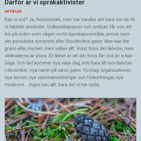
Därför är vi språkaktivister
ARTIKLAR
Kan vi ord? Ja, tiotusentals, men här handlar det bara om de få
vi faktiskt använder. Ordkunskapsprov och ordquiz får oss att
tro på orden som någon sorts kunskapsområde, precis som
det periodiska systemet eller Stockholms gator. Man kan lite
grann eller mycket, men sällan allt. Visst finns det likheter, men
skillnaderna är stora. En likhet är att det finns fler ord än vi kan
säga. Och det kommer nya varje dag, inte bara till nyordslistan
i december: nya namn på varor, gator, företag, organisationer,
nya termer, nya samman­sättningar och förkortningar, nya
modeord … Ingen kan allt, bara det vi har nytta…