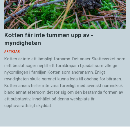
Kotten får inte tummen upp av ­
myndigheten
ARTIKLAR
Kotten är inte ett lämpligt förnamn. Det anser Skatte­verket som
i ett beslut säger nej till ett föräldra­par i Ljusdal som ville ge
nykomlingen i familjen Kotten som andranamn. Enligt
myndigheten skulle namnet kunna leda till obehag för bäraren.
Kotten anses heller inte vara förenligt med svenskt namnskick
bland annat eftersom det rör sig om den bestämda formen av
ett substantiv. Innehållet på denna webbplats är
upphovsrättsligt skyddat.