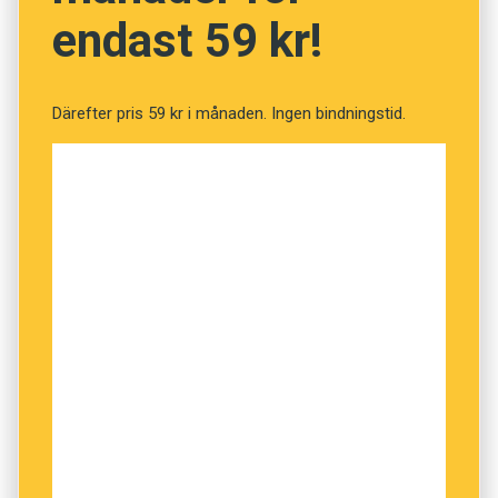
endast 59 kr!
Men vad är egentligen en term? Och vad skiljer
en term från ett vanligt ord? På
rikstermbanken.se definieras term så här:
Därefter pris 59 kr i månaden. Ingen bindningstid.
”benämning för ett allmänbegrepp som tillhör
ett fackområde. Exempel: Termen avverkning
står för ett allmänbegrepp inom skogsbruk.”
Söker man på ord hittar man däremot ingen
definition. Ordet ord skulle alltså inte vara en
term, enligt Rikstermbanken. Fast det är nog
snarare ett uttryck för att databasen, trots sina
54 962 termposter, än så länge är rätt
begränsad.