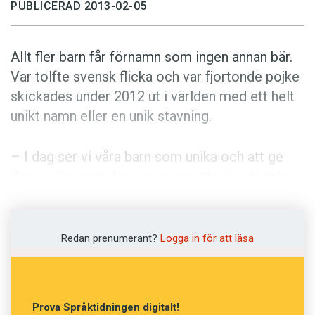
Anmäl till språkpolisen
PUBLICERAD 2013-02-05
Föreslå nyord
Allt fler barn får förnamn som ingen annan bär.
Annonsera
Var tolfte svensk flicka och var fjortonde pojke
Prenumerera
skickades under 2012 ut i världen med ett helt
Läs Språktidningen digitalt
unikt namn eller en unik stavning.
Press
– I dag ser vi våra barn som unika och att ge
dem unika namn kan ses som ett sätt att satsa
på dem. Det är som att skapa ett varumärke –
och när man bygger en identitet börjar man
med namnet, säger Katha­rina Leibring,
Redan prenumerant?
Logga in för att läsa
forsknings­arkivarie vid Institutet för språk och
folkminnen.
Prova Språktidningen digitalt!