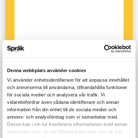
traditionen stor hos många föräldrar. Bland de
populäraste namnen är förändringarna små –
och i listans topp återfinns precis som 2011
William och Alice.
Kändisnamn fortsätter att vara en
inspirationskälla för många föräldrar. En av
2012 års raketer var Lykke, där många
Denna webbplats använder cookies
förmodligen sneglat på artisten Lykke Li.
Vi använder enhetsidentifierare för att anpassa innehållet
och annonserna till användarna, tillhandahålla funktioner
Däremot gick Estelle i motsatt riktning.
för sociala medier och analysera vår trafik. Vi
Kronprinsess­parets dotter blev ingen
vidarebefordrar även sådana identifierare och annan
information från din enhet till de sociala medier och
trendsättare, utan namnet minskade i
annons- och analysföretag som vi samarbetar med.
popularitet.
Dessa kan i sin tur kombinera informationen med annan
information som du har tillhandahållit eller som de har