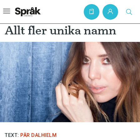
Allt fler unika namn
Hem
Artiklar
Krönikor
Språkfrågor
Skrivtips
Bokrecensioner
Kviss
Podden
TEXT:
PÄR DALHIELM