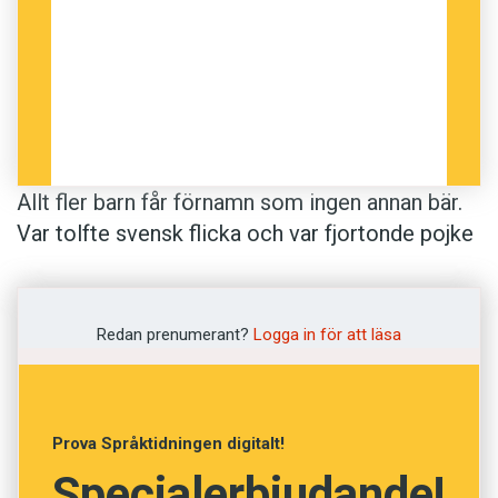
Allt fler barn får förnamn som ingen annan bär.
Var tolfte svensk flicka och var fjortonde pojke
skickades under 2012 ut i världen med ett helt
unikt namn eller en unik stavning.
Redan prenumerant?
Logga in för att läsa
– I dag ser vi våra barn som unika och att ge
dem unika namn kan ses som ett sätt att satsa
på dem. Det är som att skapa ett varumärke –
Prova Språktidningen digitalt!
och när man bygger en identitet börjar man
Specialerbjudande!
med namnet, säger Katha­rina Leibring,