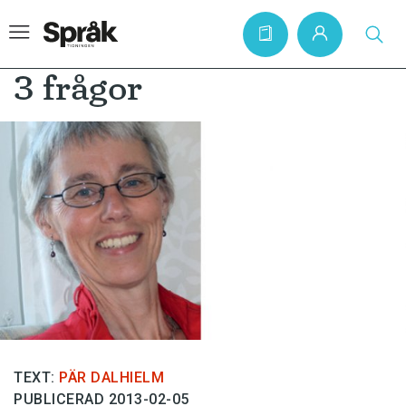
3 frågor
Hem
Artiklar
Krönikor
Språkfrågor
Skrivtips
Bokrecensioner
Kviss
TEXT:
PÄR DALHIELM
Podden
PUBLICERAD 2013-02-05