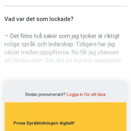
Anmäl till språkpolisen
Föreslå nyord
Vad var det som lockade?
Annonsera
Prenumerera
– Det finns två saker som jag tycker är riktigt
roliga: språk och ledarskap. Tidigare har jag
Läs Språktidningen digitalt
växlat mellan uppgifterna. Nu får jag chansen
Press
att förena dem. Det ska bli mycket spännande.
Hur tänker du hantera den konflikt som
funnits mellan Språkrådet och
generaldirektören Ingrid Johansson Lind (se
Redan prenumerant?
Logga in för att läsa
Språktidningen 4/12)?
– Jag har funderat mycket på detta men inte
Prova Språktidningen digitalt!
satt mig in exakt i det som varit. Det är viktigt