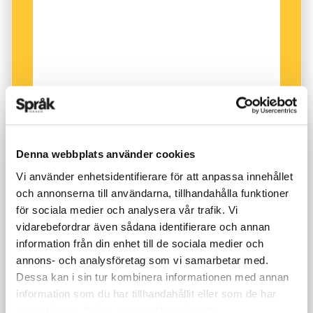
Tillgången till språket är en del av det som gör
en människa till människa, och det är en del i
det demokratiska samhället. Språkrådet är en
organisation som kan värna olika människors
rätt att få existera i samhället med sitt språk.
Denna webbplats använder cookies
Vi använder enhetsidentifierare för att anpassa innehållet
och annonserna till användarna, tillhandahålla funktioner
för sociala medier och analysera vår trafik. Vi
vidarebefordrar även sådana identifierare och annan
information från din enhet till de sociala medier och
annons- och analysföretag som vi samarbetar med.
Dessa kan i sin tur kombinera informationen med annan
information som du har tillhandahållit eller som de har
samlat in när du har använt deras tjänster.