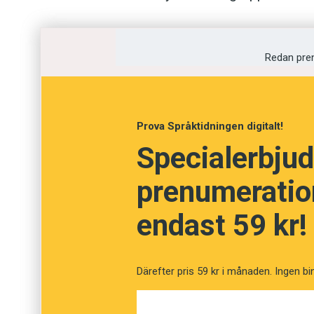
’köttrymden’, och cyberspace, ’cyberrymde
nomofobi. Den som känner ångesten komm
Redan pre
mobiltelefonens täckning sviker lider sanno
utan mobiltelefonkontakt’. Ordet är bildat
paddagogik. Pekdatorn, som i folkmun ofta 
Prova Språktidningen digitalt!
inlärningsmetoder. Denna speciella pedag
Specialerbjud
prenumeration
endast 59 kr!
Därefter pris 59 kr i månaden. Ingen bi