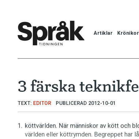
Artiklar
Krönikor
Hem
Artiklar
3 färska teknik
Krönikor
Språkfrågor
TEXT:
EDITOR
PUBLICERAD 2012-10-01
Skrivtips
köttvärlden. När männi­skor av kött och b
världen eller köttrymden. Begreppet har l
Bokrecensi