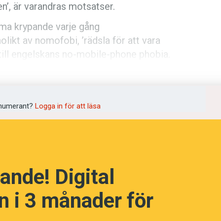
n’, är varandras motsatser.
a krypande varje gång
likt av nomofobi, ’rädsla för att vara
 till engelskans no-mobile-phone phobia.
språkpolisen
kallas padda, har gett upphov till nya
ogik kan kallas paddagogik.
rd
numerant?
Logga in för att läsa
a
ande! Digital
dningen digitalt
 i 3 månader för