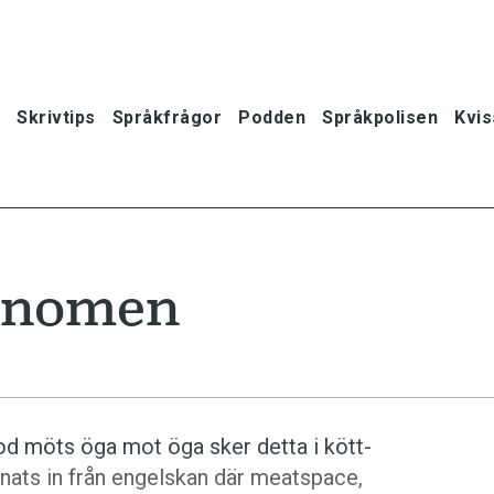
Skrivtips
Språkfrågor
Podden
Språkpolisen
Kvis
fenomen
lod möts öga mot öga sker detta i kött­
ånats in från engelskan där meatspace,
oner