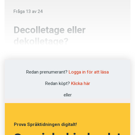
Fråga
13
av
24
Decolletage eller
dekolletage?
Decolletage
Redan prenumerant?
Logga in för att läsa
Dekolletage
Redan köpt?
Klicka här
eller
NÄSTA FRÅGA
Prova Språktidningen digitalt!