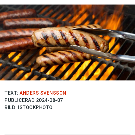
Anmäl till språkpolisen
Föreslå nyord
Annonsera
Prenumerera
Läs Språktidningen digitalt
Press
TEXT:
ANDERS SVENSSON
PUBLICERAD 2024-08-07
BILD: ISTOCKPHOTO