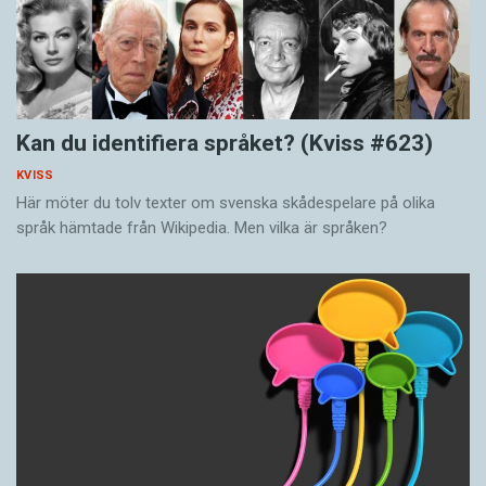
Kan du identifiera språket? (Kviss #623)
KVISS
Här möter du tolv texter om svenska skådespelare på olika
språk hämtade från Wikipedia. Men vilka är språken?