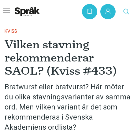
KVISS
Vilken stavning
Hem
rekommenderar
Artiklar
SAOL? (Kviss #433)
Krönikor
Språkfrågor
Bratwurst eller bratvurst? Här möter
Skrivtips
du olika stavningsvarianter av samma
Bokrecensioner
ord. Men vilken variant är det som
rekommenderas i Svenska
Kviss
Akademiens ordlista?
Podden