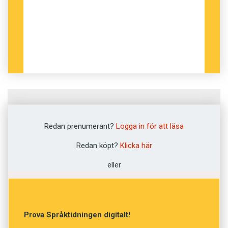
Fråga
1
av
12
Redan prenumerant?
Logga in för att läsa
Decolletage eller
Redan köpt?
Klicka här
dekolletage?
eller
Decolletage
Dekolletage
Prova Språktidningen digitalt!