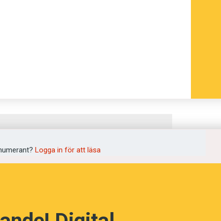
numerant?
Logga in för att läsa
ande! Digital