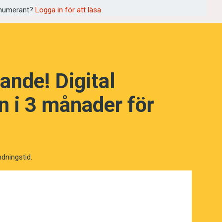
numerant?
Logga in för att läsa
ande! Digital
NÄSTA FRÅGA
 i 3 månader för
ndningstid.