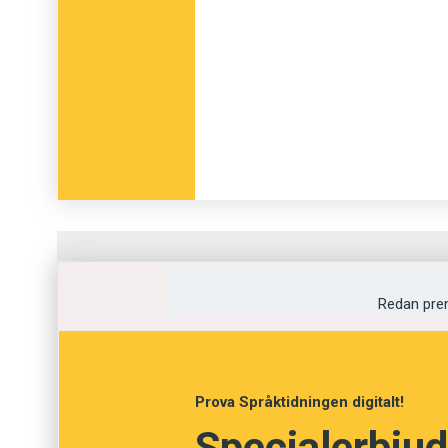
Fråga
1
av
12
Redan pre
Renommé
Meritförteckning
Prova Språktidningen digitalt!
Specialerbjud
Anseende