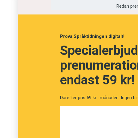
Redan pre
Ackreditering
Upprepning
Prova Språktidningen digitalt!
Specialerbjud
prenumeration
endast 59 kr!
Därefter pris 59 kr i månaden. Ingen bi