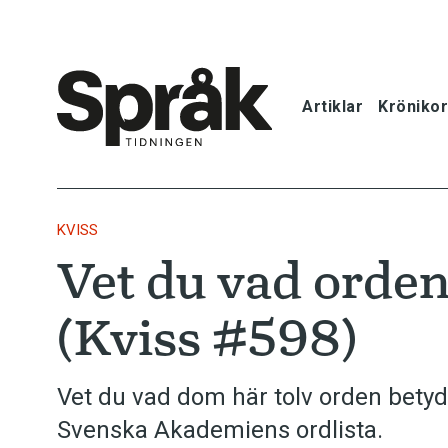
Artiklar
Krönikor
Hem
Artiklar
KVISS
Vet du vad orde
Krönikor
(Kviss #598)
Språkfrågor
Skrivtips
Vet du vad dom här tolv orden bety
Svenska Akademiens ordlista.
Bokrecensi