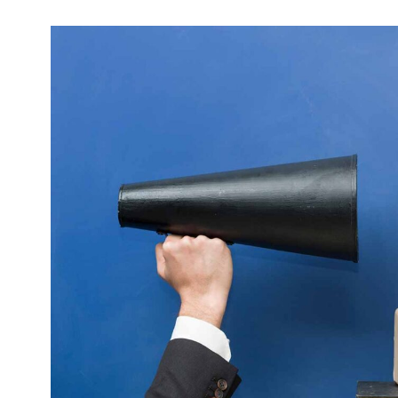
Kviss
Podden
Anmäl till 
Föreslå nyo
Annonsera
Prenumerer
Läs Språkti
Press