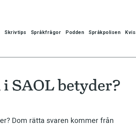
Skrivtips
Språkfrågor
Podden
Språkpolisen
Kvis
n i SAOL betyder?
der? Dom rätta svaren kommer från
oner