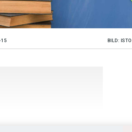
-15
BILD: IS