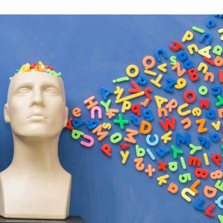
språkpolisen
rd
a
dningen digitalt