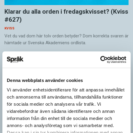
Klarar du alla orden i fredagskvisset? (Kviss
#627)
KVISS
Vet du vad dom här tolv orden betyder? Dom korrekta svaren är
hämtade ur Svenska Akademiens ordlista.
Denna webbplats använder cookies
Vi använder enhetsidentifierare för att anpassa innehållet
och annonserna till användarna, tillhandahålla funktioner
för sociala medier och analysera vår trafik. Vi
vidarebefordrar även sådana identifierare och annan
information från din enhet till de sociala medier och
annons- och analysföretag som vi samarbetar med.
Vilket språk är detta? (Kviss #626)
Dessa kan i sin tur kombinera informationen med annan