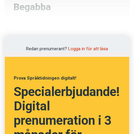
Begabba
Muta
Förlöjliga
Redan prenumerant?
Logga in för att läsa
Knivhugga
Avkristna
Prova Språktidningen digitalt!
Specialerbjudande!
NÄSTA FRÅGA
Digital
prenumeration i 3