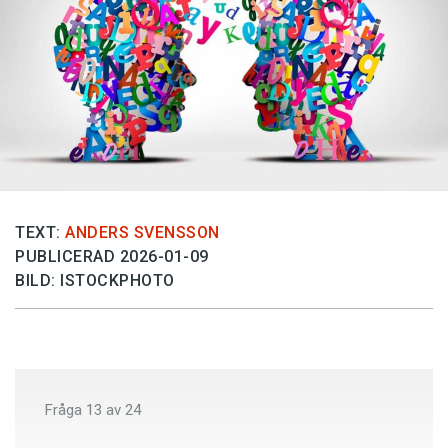
Anmäl till språkpolisen
Föreslå nyord
Annonsera
Prenumerera
Läs Språktidningen digitalt
Press
TEXT:
ANDERS SVENSSON
PUBLICERAD 2026-01-09
BILD: ISTOCKPHOTO
Fråga
13
av
24