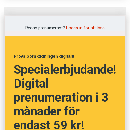
Fråga
1
av
12
Redan prenumerant?
Logga in för att läsa
Begabba
Muta
Prova Språktidningen digitalt!
Specialerbjudande!
Förlöjliga
Digital
Knivhugga
prenumeration i 3
Avkristna
månader för
NÄSTA FRÅGA
endast 59 kr!