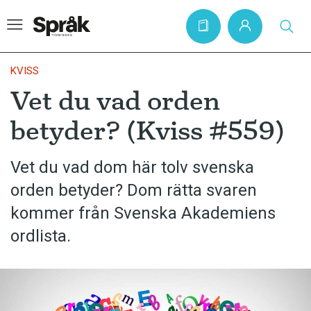
KVISS
Vet du vad orden
Hem
betyder? (Kviss #559)
Artiklar
Krönikor
Vet du vad dom här tolv svenska
orden betyder? Dom rätta svaren
Språkfrågor
kommer från Svenska Akademiens
Skrivtips
ordlista.
Bokrecensioner
Kviss
Podden