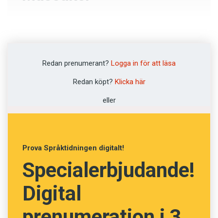
Lynchjustis
Skenavrättning
Redan prenumerant?
Logga in för att läsa
Massmord
Redan köpt?
Klicka här
Djurplågeri
eller
NÄSTA FRÅGA
Prova Språktidningen digitalt!
Specialerbjudande!
Digital
prenumeration i 3