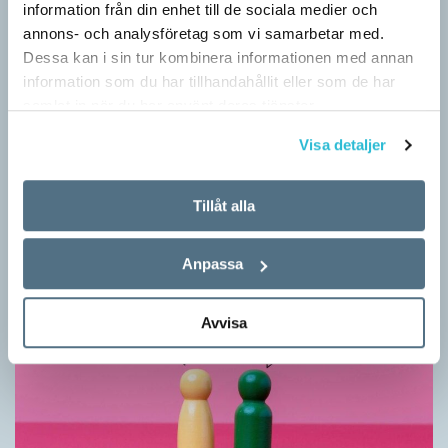
information från din enhet till de sociala medier och
annons- och analysföretag som vi samarbetar med.
Dessa kan i sin tur kombinera informationen med annan
information som du har tillhandahållit eller som de har
samlat in när du har använt deras tjänster.
Vilket språk är detta? (Kviss #626)
Visa detaljer
KVISS
I det här kvisset möter du texter om berömda svenska
författare på tolv olika språk hämtade från Wikipedia. Men vilka
Tillåt alla
är språken?
Anpassa
Avvisa