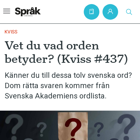
KVISS
Vet du vad orden
Hem
betyder? (Kviss #437)
Artiklar
Krönikor
Känner du till dessa tolv svenska ord?
Dom rätta svaren kommer från
Språkfrågor
Svenska Akademiens ordlista.
Skrivtips
Bokrecensioner
Kviss
Podden