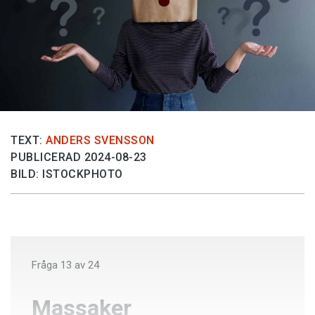
Anmäl till språkpolisen
Föreslå nyord
Annonsera
Prenumerera
Läs Språktidningen digitalt
Press
TEXT:
ANDERS SVENSSON
PUBLICERAD 2024-08-23
BILD: ISTOCKPHOTO
Fråga
13
av
24
Massaker