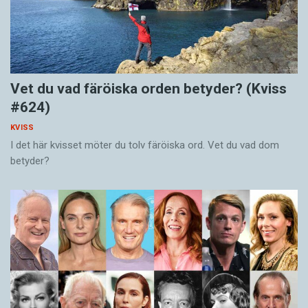
Vet du vad färöiska orden betyder? (Kviss
#624)
KVISS
I det här kvisset möter du tolv färöiska ord. Vet du vad dom
betyder?