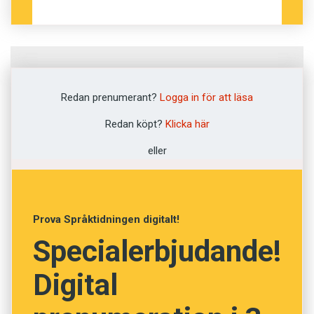
Fråga
1
av
12
Redan prenumerant?
Logga in för att läsa
Massaker
Redan köpt?
Klicka här
eller
Lynchjustis
Skenavrättning
Prova Språktidningen digitalt!
Massmord
Specialerbjudande!
Djurplågeri
Digital
NÄSTA FRÅGA